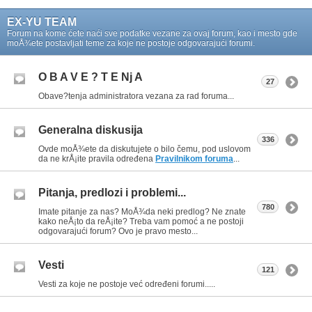
EX-YU TEAM
Forum na kome ćete naći sve podatke vezane za ovaj forum, kao i mesto gde
moÅ¾ete postavljati teme za koje ne postoje odgovarajući forumi.
O B A V E ? T E Nj A
27
Obave?tenja administratora vezana za rad foruma...
Generalna diskusija
336
Ovde moÅ¾ete da diskutujete o bilo čemu, pod uslovom
da ne krÅ¡ite pravila određena
Pravilnikom foruma
...
Pitanja, predlozi i problemi...
780
Imate pitanje za nas? MoÅ¾da neki predlog? Ne znate
kako neÅ¡to da reÅ¡ite? Treba vam pomoć a ne postoji
odgovarajući forum? Ovo je pravo mesto...
Vesti
121
Vesti za koje ne postoje već određeni forumi.....