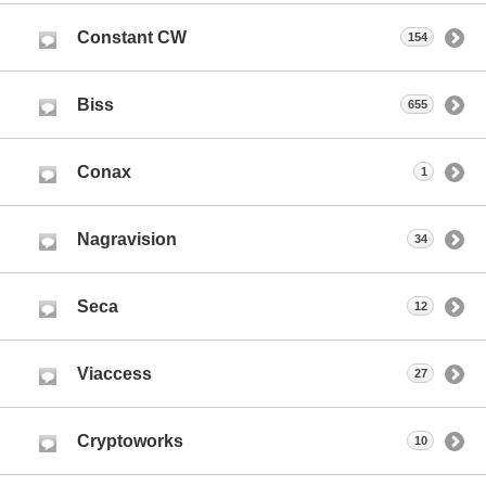
Constant CW
154
Biss
655
Conax
1
Nagravision
34
Seca
12
Viaccess
27
Cryptoworks
10