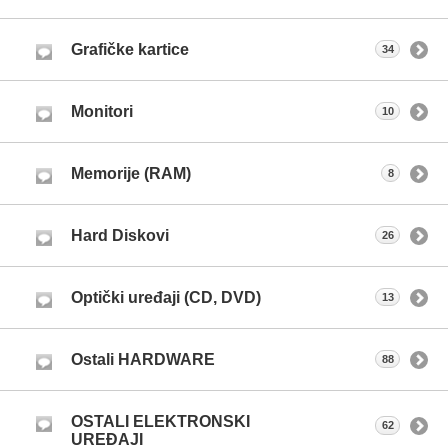
Grafičke kartice
34
Monitori
10
Memorije (RAM)
8
Hard Diskovi
26
Optički uređaji (CD, DVD)
13
Ostali HARDWARE
88
OSTALI ELEKTRONSKI
62
UREĐAJI