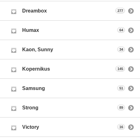
Dreambox
277
Humax
64
Kaon, Sunny
34
Kopernikus
145
Samsung
51
Strong
89
Victory
16