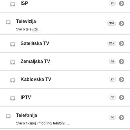
ISP
26
Televizija
364
Sve o televiziji...
Satelitska TV
217
Zemaljska TV
52
Kablovska TV
25
IPTV
36
Telefonija
56
Sve o fiksnoj i mobilnoj telefoniji...