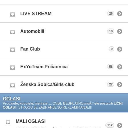
LIVE STREAM
26
Automobili
18
Fan Club
9
ExYuTeam Pričaonica
58
Ženska Sobica/Girls-club
27
OGLASI
Prodajete, kupujete, menjate,.... OVDE BESPLATNO moÅ¾ete postaviti
LIČNI
OGLAS
!!! STROGO JE ZABRANJENO REKLAMIRANJE!!!
MALI OGLASI
212