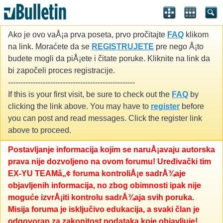
Ako je ovo vaÅ¡a prva poseta, prvo pročitajte
FAQ
klikom
na link. Moraćete da se
REGISTRUJETE
pre nego Å¡to
budete mogli da piÅ¡ete i čitate poruke. Kliknite na link da
bi započeli proces registracije.
---------------------------------------------------
If this is your first visit, be sure to check out the
FAQ
by
clicking the link above. You may have to
register
before
you can post and read messages. Click the register link
above to proceed.
Postavljanje informacija kojim se naruÅ¡avaju autorska
prava nije dozvoljeno na ovom forumu! Uređivački tim
EX-YU TEAMâ„¢ foruma kontroliÅ¡e sadrÅ¾aje
objavljenih informacija, no zbog obimnosti ipak nije
moguće izvrÅ¡iti kontrolu sadrÅ¾aja svih poruka.
Misija foruma je isključivo edukacija, a svaki član je
odgovoran za zakonitost podataka koje objavljuje!