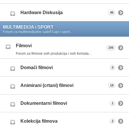
Hardware Diskusija
46
MULTIMEDIJA i SPORT
Forum za multimedijalne sadrÅ¾aje i sport...
Filmovi
105
Forum za filmove svih produkcija i svih formata...
Domaći filmovi
0
Animirani (crtani) filmovi
18
Dokumentarni filmovi
1
Kolekcija filmova
2