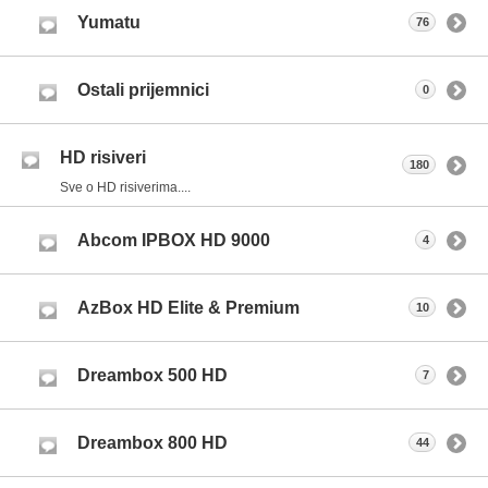
Yumatu
76
Ostali prijemnici
0
HD risiveri
180
Sve o HD risiverima....
Abcom IPBOX HD 9000
4
AzBox HD Elite & Premium
10
Dreambox 500 HD
7
Dreambox 800 HD
44