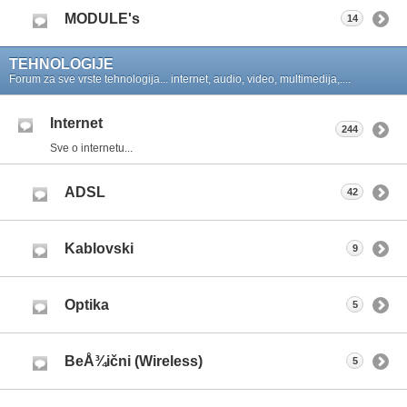
MODULE's
14
TEHNOLOGIJE
Forum za sve vrste tehnologija... internet, audio, video, multimedija,....
Internet
244
Sve o internetu...
ADSL
42
Kablovski
9
Optika
5
BeÅ¾ični (Wireless)
5