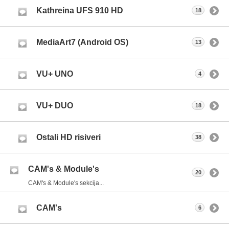
Kathreina UFS 910 HD
18
MediaArt7 (Android OS)
13
VU+ UNO
4
VU+ DUO
18
Ostali HD risiveri
38
CAM's & Module's
20
CAM's & Module's sekcija...
CAM's
6