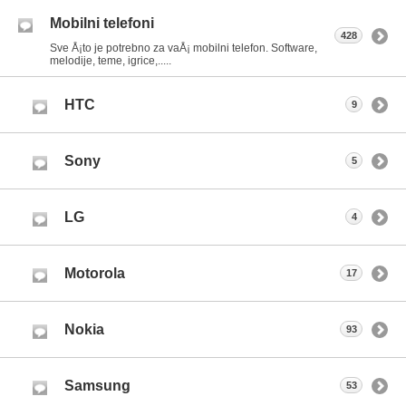
Mobilni telefoni
428
Sve Å¡to je potrebno za vaÅ¡ mobilni telefon. Software,
melodije, teme, igrice,.....
HTC
9
Sony
5
LG
4
Motorola
17
Nokia
93
Samsung
53