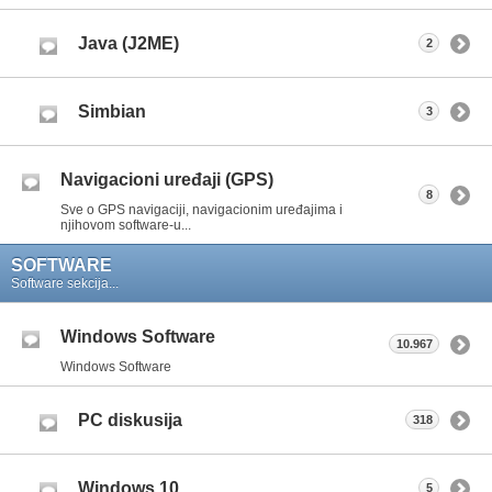
Java (J2ME)
2
Simbian
3
Navigacioni uređaji (GPS)
8
Sve o GPS navigaciji, navigacionim uređajima i
njihovom software-u...
SOFTWARE
Software sekcija...
Windows Software
10.967
Windows Software
PC diskusija
318
Windows 10
5