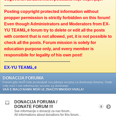
---------------------------------------------------
Posting copyright protected information without
propper permission is strictly forbidden on this forum!
Even though Administrators and Moderators from EX-
YU TEAMâ„¢ forum try to delete or edit all the posts
with content that is not allowed, yet, it is not possible to
check all the posts. Forum mission is solely for
education purpose only, and every member is
responsibile for legality of his own post!
---------------------------------------------------
EX-YU TEAMâ„¢
DONACIJA FORUMA
Forum gde moÅ¾ete postavljati sva pitanja vezana za doniranje foruma. Ovde
ćete naći i sve informacije vezane za doniranje.
VAÅ E MALO NAMA MOÅ½E ZNAČITI MNOGO! HVALA!
DONACIJA FORUMA /
DONATE FORUM !!!
6
Sve informacije o donaciji za nas forum...
All informations about donations for this forum...