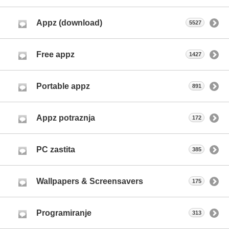
Appz (download)
5527
Free appz
1427
Portable appz
891
Appz potraznja
172
PC zastita
385
Wallpapers & Screensavers
175
Programiranje
313