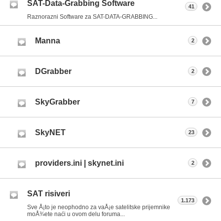
SAT-Data-Grabbing Software
41
Raznorazni Software za SAT-DATA-GRABBING...
Manna
2
DGrabber
2
SkyGrabber
7
SkyNET
23
providers.ini | skynet.ini
2
SAT risiveri
1.173
Sve Å¡to je neophodno za vaÅ¡e satelitske prijemnike
moÅ¾ete naći u ovom delu foruma...