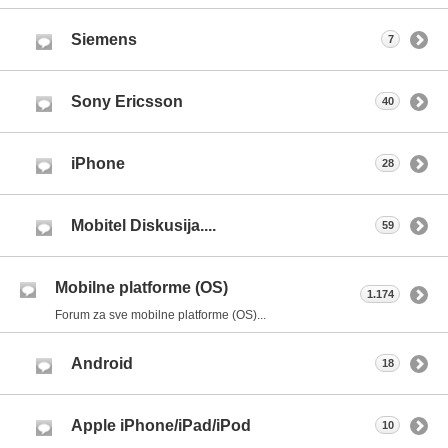
Siemens
7
Sony Ericsson
40
iPhone
28
Mobitel Diskusija....
59
Mobilne platforme (OS)
1.174
Forum za sve mobilne platforme (OS)...
Android
18
Apple iPhone/iPad/iPod
10