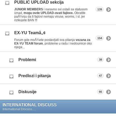
PUBLIC UPLOAD sekcija
JUNIOR MEMBERS
i naravno svi ostali sa statusom
139
iznad,
mogu ovde UPLOAD-ovati fajlove.
Obratite
paÅ¾nju da ti fajlovi nemaju viruse, worms, i sl. jer
rizikujete BAN !!!
EX-YU Teamâ„¢
154
Forum gde moÅ¾ete postavljati sva pitanja
vezana za
EX-YU TEAM forum
, probleme u radu i nedoumice oko
njega...
Problemi
38
Predlozi i pitanja
47
Diskusije
66
INTERNATIONAL DISCUSS
International Discuss.....