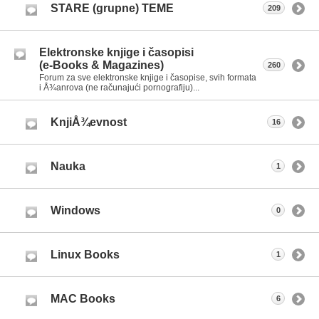
STARE (grupne) TEME
209
Elektronske knjige i časopisi
(e-Books & Magazines)
260
Forum za sve elektronske knjige i časopise, svih formata
i Å¾anrova (ne računajući pornografiju)...
KnjiÅ¾evnost
16
Nauka
1
Windows
0
Linux Books
1
MAC Books
6