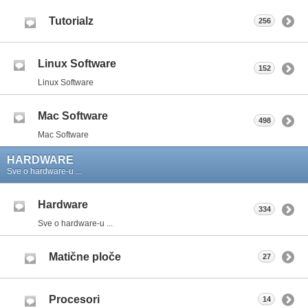
Tutorialz
256
Linux Software
152
Linux Software
Mac Software
498
Mac Software
HARDWARE
Sve o hardware-u ...
Hardware
334
Sve o hardware-u ...
Matične ploče
27
Procesori
14