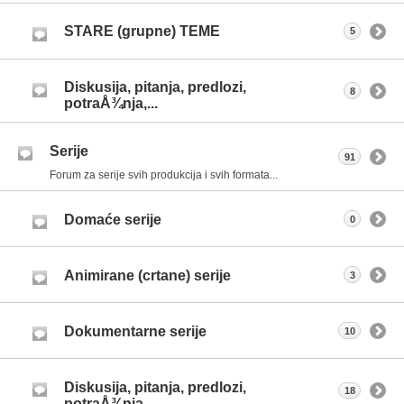
STARE (grupne) TEME
5
Diskusija, pitanja, predlozi,
8
potraÅ¾nja,...
Serije
91
Forum za serije svih produkcija i svih formata...
Domaće serije
0
Animirane (crtane) serije
3
Dokumentarne serije
10
Diskusija, pitanja, predlozi,
18
potraÅ¾nja,...