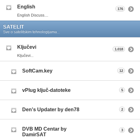
English
176
English Discuss....
SATELIT
Sve o satelitskim tehnologijama...
Ključevi
1.018
Ključevi...
SoftCam.key
12
vPlug ključ-datoteke
5
Den's Updater by den78
2
DVB MD Centar by
3
DamirSAT