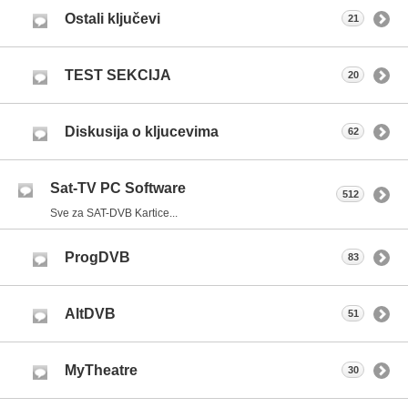
Ostali ključevi
21
TEST SEKCIJA
20
Diskusija o kljucevima
62
Sat-TV PC Software
512
Sve za SAT-DVB Kartice...
ProgDVB
83
AltDVB
51
MyTheatre
30