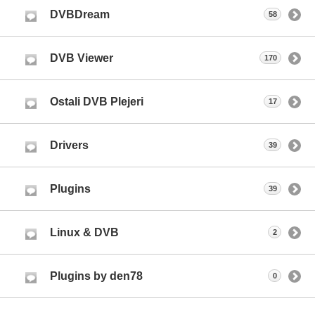
DVBDream
58
DVB Viewer
170
Ostali DVB Plejeri
17
Drivers
39
Plugins
39
Linux & DVB
2
Plugins by den78
0