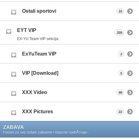
Ostali sportovi
15
EYT VIP
359
EX-YU Team VIP sekcija.
ExYuTeam VIP
2
VIP [Download]
5
XXX Video
98
XXX Pictures
22
ZABAVA
Forum za sve ostale zabavne i naucne sadrÅ¾aje...