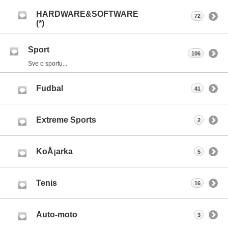
HARDWARE&SOFTWARE
72
(*)
Sport
106
Sve o sportu...
Fudbal
41
Extreme Sports
2
KoÅ¡arka
5
Tenis
16
Auto-moto
3