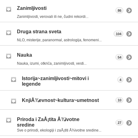
Zanimljivosti
86
Zanimljivosti, verovali ili ne, čudni rekordi...
Druga strana sveta
104
NLO, misterije, paranormal, astrologija, fenomeni...
Nauka
54
Nauka, izumi, otkrića, zanimljivosti, vesti...
Istorija~zanimljivosti~mitovi i
4
legende
KnjiÅ¾evnost~kultura~umetnost
10
Priroda i ZaÅ¡tita Å¾ivotne
27
sredine
Sve o prirodi, ekologiji i zaÅ¡titi Å¾ivotne sredine...