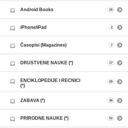
Android Books
16
iPhone/iPad
2
Časopisi (Magazines)
7
DRUSTVENE NAUKE (*)
17
ENCIKLOPEDIJE I RECNICI
29
(*)
ZABAVA (*)
36
PRIRODNE NAUKE (*)
52