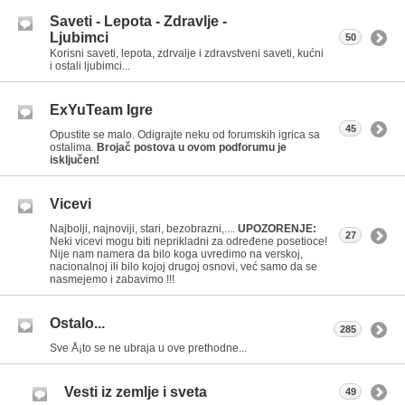
Saveti - Lepota - Zdravlje -
Ljubimci
50
Korisni saveti, lepota, zdrvalje i zdravstveni saveti, kućni
i ostali ljubimci...
ExYuTeam Igre
45
Opustite se malo. Odigrajte neku od forumskih igrica sa
ostalima.
Brojač postova u ovom podforumu je
isključen!
Vicevi
Najbolji, najnoviji, stari, bezobrazni,....
UPOZORENJE:
27
Neki vicevi mogu biti neprikladni za određene posetioce!
Nije nam namera da bilo koga uvredimo na verskoj,
nacionalnoj ili bilo kojoj drugoj osnovi, već samo da se
nasmejemo i zabavimo !!!
Ostalo...
285
Sve Å¡to se ne ubraja u ove prethodne...
Vesti iz zemlje i sveta
49