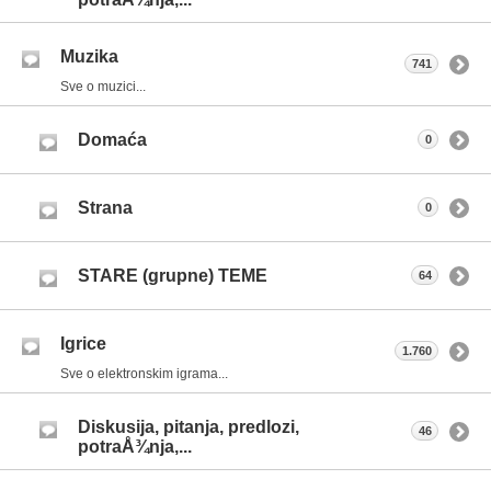
Muzika
741
Sve o muzici...
Domaća
0
Strana
0
STARE (grupne) TEME
64
Igrice
1.760
Sve o elektronskim igrama...
Diskusija, pitanja, predlozi,
46
potraÅ¾nja,...