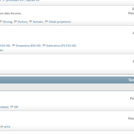
T
,
providers.ini | skynet.ini
T
Por
om delu foruma...
Strong
,
Victory
,
Yumatu
,
Ostali prijemnici
 500 HD
,
Dreambox 800 HD
,
Kathreina UFS 910 HD
,
eri
Tem
Po
reless)
,
ISP
Por
IPTV