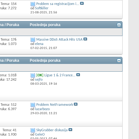
Tema: 154
Problem sa registracijom i...
ruka: 7.272
od
Softkiller
21-08-2025,
21:56
a / Poruka
Poslednja poruka
Tema: 176
Massive DDoS Attack Hits USA
ruka: 1.073
od
elena
07-02-2015,
21:07
a / Poruka
Poslednja poruka
ema: 1.018
[
OK
]
Ligue 1 & 2 France...
uka: 17.242
od
sejfo
08-03-2025,
19:16
Tema: 512
Problem NetFramework
ruka: 6.397
od
lazarbozo
29-03-2020,
11:21
Tema: 41
SkyGrabber diskusija
ruka: 1.930
od
GeleO
02-05-2013,
07:46