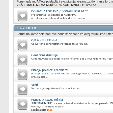
Forum gde moÅ¾ete postavljati sva pitanja vezana za doniranje foruma
VAÅ E MALO NAMA MOÅ½E ZNAČITI MNOGO! HVALA!
DONACIJA FORUMA / DONATE FORUM !!!
Sve informacije o donaciji za nas forum...
All informations about donations for this forum...
EX-YU TEAM
Forum na kome ćete naći sve podatke vezane za ovaj forum, kao i mes
O B A V E ? T E Nj A
Obave?tenja administratora vezana za rad foruma...
Generalna diskusija
Ovde moÅ¾ete da diskutujete o bilo čemu, pod uslovom da ne krÅ¡ite p
Pitanja, predlozi i problemi...
Imate pitanje za nas? MoÅ¾da neki predlog? Ne znate kako neÅ¡to da reÅ
pravo mesto...
Vesti
Vesti za koje ne postoje već određeni forumi.....
PUBLIC UPLOAD sekcija
JUNIOR MEMBERS
i naravno svi ostali sa statusom iznad,
mogu ovde UPLO
worms, i sl. jer rizikujete BAN !!!
Moderators:
mac