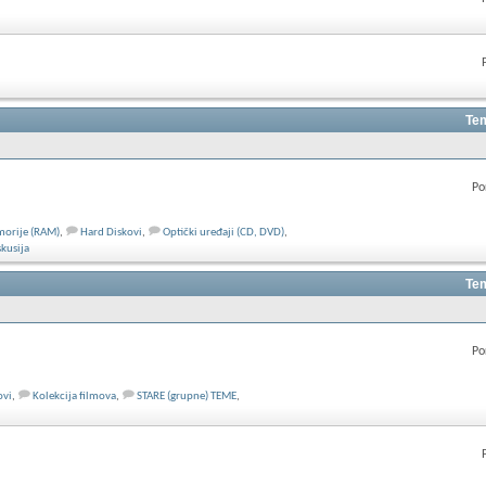
Tem
Po
orije (RAM)
,
Hard Diskovi
,
Optički uređaji (CD, DVD)
,
kusija
Tem
Po
ovi
,
Kolekcija filmova
,
STARE (grupne) TEME
,