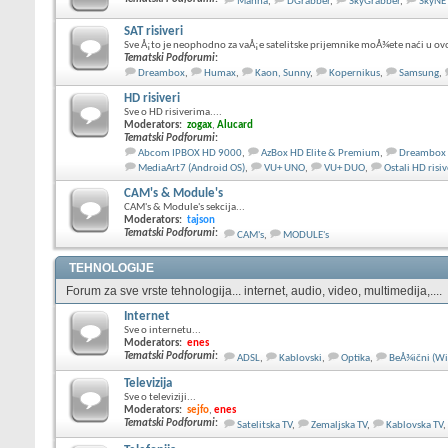
Manna
,
DGrabber
,
SkyGrabber
,
SkyNE
SAT risiveri
Sve Å¡to je neophodno za vaÅ¡e satelitske prijemnike moÅ¾ete naći u ov
Tematski Podforumi
:
Dreambox
,
Humax
,
Kaon, Sunny
,
Kopernikus
,
Samsung
,
HD risiveri
Sve o HD risiverima....
Moderators:
zogax
,
Alucard
Tematski Podforumi
:
Abcom IPBOX HD 9000
,
AzBox HD Elite & Premium
,
Dreambox
MediaArt7 (Android OS)
,
VU+ UNO
,
VU+ DUO
,
Ostali HD risiv
CAM's & Module's
CAM's & Module's sekcija...
Moderators:
tajson
Tematski Podforumi
:
CAM's
,
MODULE's
TEHNOLOGIJE
Forum za sve vrste tehnologija... internet, audio, video, multimedija,....
Internet
Sve o internetu...
Moderators:
enes
Tematski Podforumi
:
ADSL
,
Kablovski
,
Optika
,
BeÅ¾ični (Wi
Televizija
Sve o televiziji...
Moderators:
sejfo
,
enes
Tematski Podforumi
:
Satelitska TV
,
Zemaljska TV
,
Kablovska TV
,