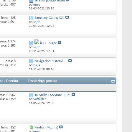
Tema: 56
Telenor postao Yettel
Poruka: 407
od
enes
01-03-2022,
20:56
Tema: 428
Samsung Galaxy S21
ruka: 2.651
od
sejfo
15-01-2021,
12:52
ema: 1.174
iGO - Mape
ruka: 3.185
od
sejfo
23-11-2025,
17:51
Tema: 8
Navigacioni sistemi -...
Poruka: 112
od
zlaja
11-11-2018,
00:16
a / Poruka
Poslednja poruka
ma: 10.967
10-Strike LANState 10.21
uka: 40.759
od
Softkiller
11-05-2026,
19:03
Tema: 152
Firefox (Mozilla)
Poruka: 581
od
enes