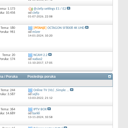
ema: 1.173
@ciefp settings E1 / E2
uka: 10.456
od
ciefp
01-07-2026,
22:08
Tema: 180
[
PITANjE
]
OCTAGON SF8008 4K UHD
Poruka: 961
od
mizer
14-01-2024,
10:20
Tema: 20
NCAM 2.2
Poruka: 174
od
vuduo2
11-10-2017,
17:05
a / Poruka
Poslednja poruka
Tema: 244
Online TV (VLC ,Simple ...
ruka: 3.587
od
sejfo
13-03-2022,
21:12
Tema: 364
IPTV BOX
uka: 14.689
od
barkli
13-11-2024,
10:58