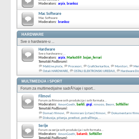
Moderators:
arpix
,
brankoz
Mac Software
Mac Software
Moderators:
brankoz
HARDWARE
Sve o hardware-u ...
Hardware
Sve o hardware-u ...
Moderators:
arpix
,
Marko069
,
bojan_ferrari
Tematski Podforumi
:
Matične ploče
,
Procesori
,
Grafičke kartice
,
Monitori
,
Mem
Ostali HARDWARE
,
OSTALI ELEKTRONSKI UREĐAJI
,
Hardware Dis
MULTIMEDIJA i SPORT
Forum za multimedijalne sadrÅ¾aje i sport...
Filmovi
Forum za filmove svih produkcija i svih formata...
Moderators:
AmonGoeth
,
barkli
,
gegi
,
ninosio
,
Beorn
,
Softkiller
Tematski Podforumi
:
Domaći filmovi
,
Animirani (crtani) filmovi
,
Dokumentarni film
Diskusija, pitanja, predlozi, potraÅ¾nja,...
Serije
Forum za serije svih produkcija i svih formata...
Moderators:
AmonGoeth
,
batamb
,
Softkiller
Tematski Podforumi
: