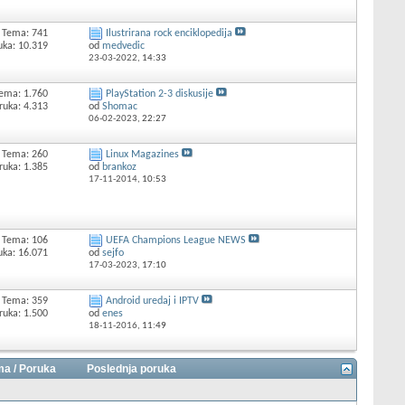
Tema: 741
Ilustrirana rock enciklopedija
uka: 10.319
od
medvedic
23-03-2022,
14:33
ema: 1.760
PlayStation 2-3 diskusije
ruka: 4.313
od
Shomac
06-02-2023,
22:27
Tema: 260
Linux Magazines
ruka: 1.385
od
brankoz
17-11-2014,
10:53
Tema: 106
UEFA Champions League NEWS
uka: 16.071
od
sejfo
17-03-2023,
17:10
Tema: 359
Android uredaj i IPTV
ruka: 1.500
od
enes
18-11-2016,
11:49
a / Poruka
Poslednja poruka