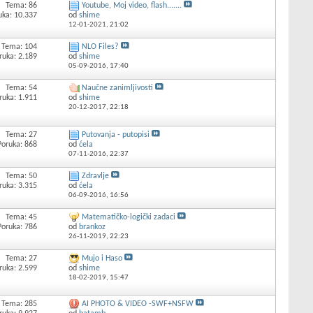
Tema: 86
Youtube, Moj video, flash.......
uka: 10.337
od
shime
12-01-2021,
21:02
Tema: 104
NLO Files?
ruka: 2.189
od
shime
05-09-2016,
17:40
Tema: 54
Naučne zanimljivosti
ruka: 1.911
od
shime
20-12-2017,
22:18
Tema: 27
Putovanja - putopisi
Poruka: 868
od
ćela
07-11-2016,
22:37
Tema: 50
Zdravlje
ruka: 3.315
od
ćela
06-09-2016,
16:56
Tema: 45
Matematičko-logički zadaci
Poruka: 786
od
brankoz
26-11-2019,
22:23
Tema: 27
Mujo i Haso
ruka: 2.599
od
shime
18-02-2019,
15:47
Tema: 285
AI PHOTO & VIDEO -SWF+NSFW