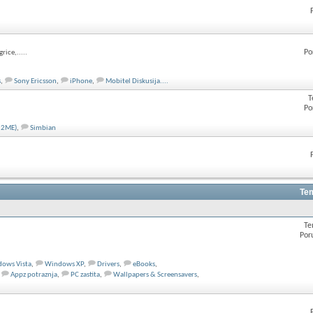
Po
rice,.....
s
,
Sony Ericsson
,
iPhone
,
Mobitel Diskusija....
T
Po
(J2ME)
,
Simbian
Tem
Te
Por
ows Vista
,
Windows XP
,
Drivers
,
eBooks
,
Appz potraznja
,
PC zastita
,
Wallpapers & Screensavers
,