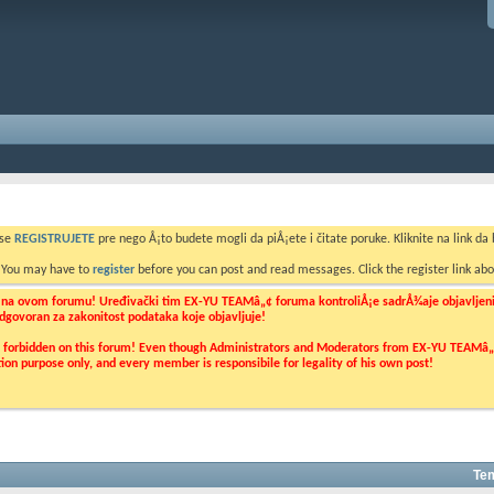
 se
REGISTRUJETE
pre nego Å¡to budete mogli da piÅ¡ete i čitate poruke. Kliknite na link da b
. You may have to
register
before you can post and read messages. Click the register link abo
o na ovom forumu! Uređivački tim EX-YU TEAMâ„¢ foruma kontroliÅ¡e sadrÅ¾aje objavljenih 
 odgovoran za zakonitost podataka koje objavljuje!
ly forbidden on this forum! Even though Administrators and Moderators from EX-YU TEAMâ„¢ f
cation purpose only, and every member is responsibile for legality of his own post!
Tem