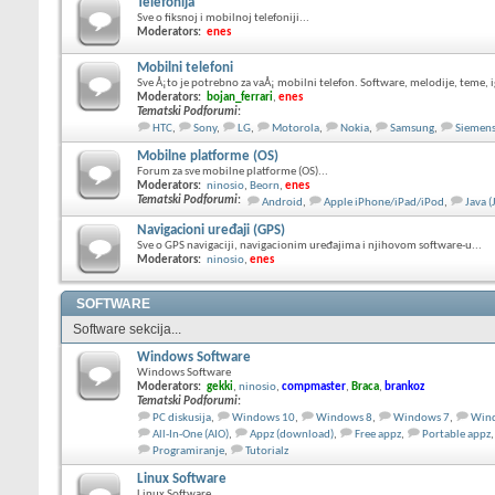
Telefonija
Sve o fiksnoj i mobilnoj telefoniji...
Moderators:
enes
Mobilni telefoni
Sve Å¡to je potrebno za vaÅ¡ mobilni telefon. Software, melodije, teme, ig
Moderators:
bojan_ferrari
,
enes
Tematski Podforumi
:
HTC
,
Sony
,
LG
,
Motorola
,
Nokia
,
Samsung
,
Siemen
Mobilne platforme (OS)
Forum za sve mobilne platforme (OS)...
Moderators:
ninosio
,
Beorn
,
enes
Tematski Podforumi
:
Android
,
Apple iPhone/iPad/iPod
,
Java 
Navigacioni uređaji (GPS)
Sve o GPS navigaciji, navigacionim uređajima i njihovom software-u...
Moderators:
ninosio
,
enes
SOFTWARE
Software sekcija...
Windows Software
Windows Software
Moderators:
gekki
,
ninosio
,
compmaster
,
Braca
,
brankoz
Tematski Podforumi
:
PC diskusija
,
Windows 10
,
Windows 8
,
Windows 7
,
Wind
All-In-One (AIO)
,
Appz (download)
,
Free appz
,
Portable appz
,
Programiranje
,
Tutorialz
Linux Software
Linux Software