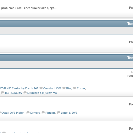
Po
, probleme u radu i nedoumice oko njega...
Tem
Po
Tem
T
Por
DVB MD Centar by DamirSAT
,
Constant CW
,
Biss
,
Conax
,
TEST SEKCIJA
,
Diskusija o kljucevima
Po
Ostali DVB Plejeri
,
Drivers
,
Plugins
,
Linux & DVB
,
Po