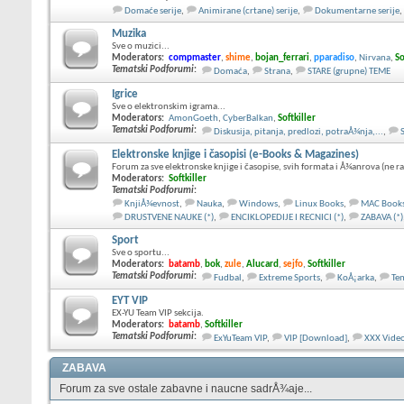
Domaće serije
,
Animirane (crtane) serije
,
Dokumentarne serije
,
Muzika
Sve o muzici...
Moderators:
compmaster
,
shime
,
bojan_ferrari
,
pparadiso
,
Nirvana
,
So
Tematski Podforumi
:
Domaća
,
Strana
,
STARE (grupne) TEME
Igrice
Sve o elektronskim igrama...
Moderators:
AmonGoeth
,
CyberBalkan
,
Softkiller
Tematski Podforumi
:
Diskusija, pitanja, predlozi, potraÅ¾nja,...
,
Elektronske knjige i časopisi (e-Books & Magazines)
Forum za sve elektronske knjige i časopise, svih formata i Å¾anrova (ne r
Moderators:
Softkiller
Tematski Podforumi
:
KnjiÅ¾evnost
,
Nauka
,
Windows
,
Linux Books
,
MAC Book
DRUSTVENE NAUKE (*)
,
ENCIKLOPEDIJE I RECNICI (*)
,
ZABAVA (*)
Sport
Sve o sportu...
Moderators:
batamb
,
bok
,
zule
,
Alucard
,
sejfo
,
Softkiller
Tematski Podforumi
:
Fudbal
,
Extreme Sports
,
KoÅ¡arka
,
Ten
EYT VIP
EX-YU Team VIP sekcija.
Moderators:
batamb
,
Softkiller
Tematski Podforumi
:
ExYuTeam VIP
,
VIP [Download]
,
XXX Vide
ZABAVA
Forum za sve ostale zabavne i naucne sadrÅ¾aje...