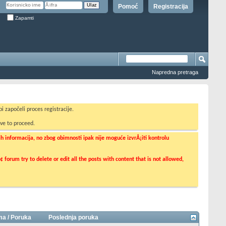
Pomoć
Registracija
Zapamti
Napredna pretraga
i započeli proces registracije.
ve to proceed.
informacija, no zbog obimnosti ipak nije moguće izvrÅ¡iti kontrolu
orum try to delete or edit all the posts with content that is not allowed,
a / Poruka
Poslednja poruka