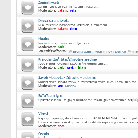
Zanimljivosti
Zanimljivosti, verovali ili ne, čudni rekordi...
Moderators:
batamb
,
ćela
Druga strana sveta
NLO, misterije, paranormal, astrologija, fenomeni...
Moderators:
batamb
,
ciefp
Nauka
Nauka, izumi, otkrića, zanimljivosti, vesti...
Moderators:
barkli
Tematski Podforumi
:
Istorija~zanimljivosti~mitovi i legende
,
Knji
Priroda i ZaÅ¡tita Å¾ivotne sredine
Sve o prirodi, ekologiji i zaÅ¡titi Å¾ivotne sredine...
Moderators:
barkli
,
gegi
,
m1rjana
Saveti - Lepota - Zdravlje - Ljubimci
Korisni saveti, lepota, zdrvalje i zdravstveni saveti, kućni i ostali ljubimci.
Moderators:
gegi
,
Nirvana
ExYuTeam Igre
Opustite se malo. Odigrajte neku od forumskih igrica sa ostalima.
Brojač
Vicevi
Najbolji, najnoviji, stari, bezobrazni,....
UPOZORENJE:
Neki vicevi mogu b
koga uvredimo na verskoj, nacionalnoj ili bilo kojoj drugoj osnovi, već 
Moderators:
enes
Ostalo...