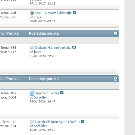
17-11-2017,
13:13
Tema: 498
MAC - Novosti i diskusija
Poruka: 821
od
zlaja
30-01-2015,
09:31
a / Poruka
Poslednja poruka
Tema: 334
Dodatni Hdd neće nikako
ruka: 5.717
od
jabre
05-03-2023,
22:23
a / Poruka
Poslednja poruka
Tema: 105
Supergirl (2026)
ruka: 7.004
od
Softkiller
28-06-2026,
16:47
Tema: 91
Daredevil: Born Again (2025- )
Poruka: 634
od
Softkiller
16-05-2026,
12:29