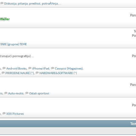
Diskusija, pitanja, predlozi, potraÅ¾nja,...
Por
ftkiller
T
Po
STARE (grupne) TEME
Po
ačunajući pornografiju)...
s
,
Android Books
,
iPhone/iPad
,
Časopisi (Magazines)
,
,
PRIRODNE NAUKE (*)
,
HARDWARE&SOFTWARE (*)
Por
is
,
Auto-moto
,
Ostali sportovi
Po
o
,
XXX Pictures
Tem