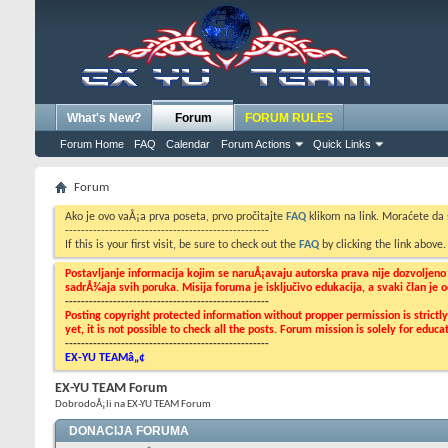
What's New?
Forum
FORUM RULES
Forum Home
FAQ
Calendar
Forum Actions
Quick Links
Forum
Ako je ovo vaÅ¡a prva poseta, prvo pročitajte
FAQ
klikom na link. Moraćete da
---------------------------------------------------
If this is your first visit, be sure to check out the
FAQ
by clicking the link above
Postavljanje informacija kojim se naruÅ¡avaju autorska prava nije dozvoljen
sadrÅ¾aja svih poruka. Misija foruma je isključivo edukacija, a svaki član je
---------------------------------------------------
Posting copyright protected information without propper permission is strict
yet, it is not possible to check all the posts. Forum mission is solely for edu
---------------------------------------------------
EX-YU TEAMâ„¢
EX-YU TEAM Forum
DobrodoÅ¡li na EX-YU TEAM Forum
DONACIJA FORUMA