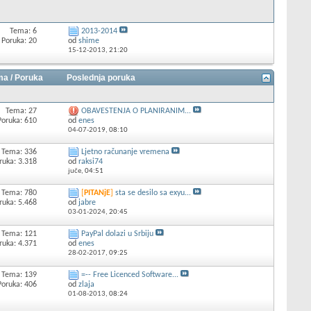
Tema: 6
2013-2014
Poruka: 20
od
shime
15-12-2013,
21:20
a / Poruka
Poslednja poruka
Tema: 27
OBAVESTENJA O PLANIRANIM...
Poruka: 610
od
enes
04-07-2019,
08:10
Tema: 336
Ljetno računanje vremena
ruka: 3.318
od
raksi74
juče,
04:51
Tema: 780
[
PITANjE
]
sta se desilo sa exyu...
ruka: 5.468
od
jabre
03-01-2024,
20:45
Tema: 121
PayPal dolazi u Srbiju
ruka: 4.371
od
enes
28-02-2017,
09:25
Tema: 139
=-- Free Licenced Software...
Poruka: 406
od
zlaja
01-08-2013,
08:24