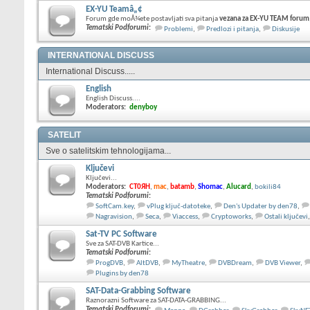
EX-YU Teamâ„¢
Forum gde moÅ¾ete postavljati sva pitanja
vezana za EX-YU TEAM forum
Tematski Podforumi
:
Problemi
,
Predlozi i pitanja
,
Diskusije
INTERNATIONAL DISCUSS
International Discuss.....
English
English Discuss....
Moderators:
denyboy
SATELIT
Sve o satelitskim tehnologijama...
Ključevi
Ključevi...
Moderators:
CT0ЯH
,
mac
,
batamb
,
Shomac
,
Alucard
,
bokili84
Tematski Podforumi
:
SoftCam.key
,
vPlug ključ-datoteke
,
Den's Updater by den78
,
Nagravision
,
Seca
,
Viaccess
,
Cryptoworks
,
Ostali ključevi
,
Sat-TV PC Software
Sve za SAT-DVB Kartice...
Tematski Podforumi
:
ProgDVB
,
AltDVB
,
MyTheatre
,
DVBDream
,
DVB Viewer
,
Plugins by den78
SAT-Data-Grabbing Software
Raznorazni Software za SAT-DATA-GRABBING...
Tematski Podforumi
: