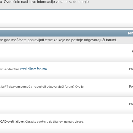
. Ovde ćete naći i sve informacije vezane za doniranje.
Tem
to gde moÅ¾ete postavljati teme za koje ne postoje odgovarajući forumi.
Po
ravila određena
Pravilnikom foruma
...
Po
¡ite? Treba vam pomoć a ne postoji odgovarajući forum? Ovo je
Po
AD-ovati fajlove.
Obratite paÅ¾nju da ti fajlovi nemaju viruse,