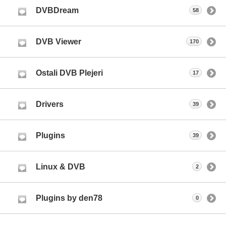
DVBDream
58
DVB Viewer
170
Ostali DVB Plejeri
17
Drivers
39
Plugins
39
Linux & DVB
2
Plugins by den78
0