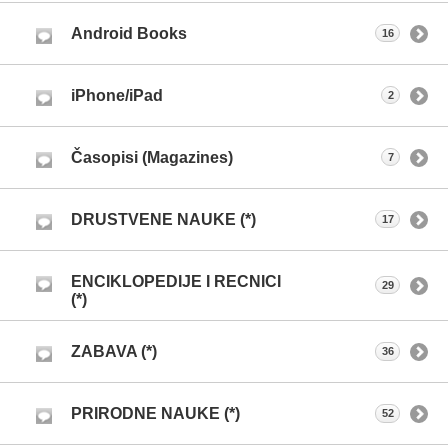
Android Books
16
iPhone/iPad
2
Časopisi (Magazines)
7
DRUSTVENE NAUKE (*)
17
ENCIKLOPEDIJE I RECNICI
29
(*)
ZABAVA (*)
36
PRIRODNE NAUKE (*)
52