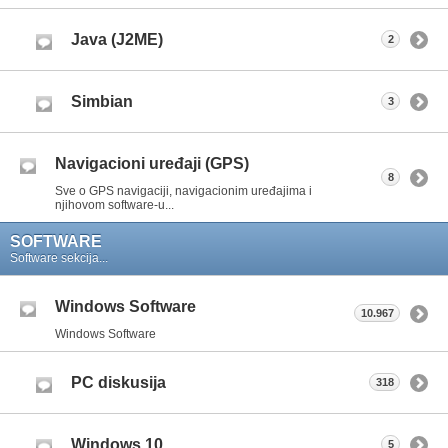
Java (J2ME)
2
Simbian
3
Navigacioni uređaji (GPS)
8
Sve o GPS navigaciji, navigacionim uređajima i
njihovom software-u...
SOFTWARE
Software sekcija...
Windows Software
10.967
Windows Software
PC diskusija
318
Windows 10
5