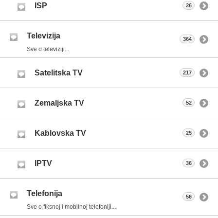
ISP
26
Televizija
364
Sve o televiziji...
Satelitska TV
217
Zemaljska TV
52
Kablovska TV
25
IPTV
36
Telefonija
56
Sve o fiksnoj i mobilnoj telefoniji...