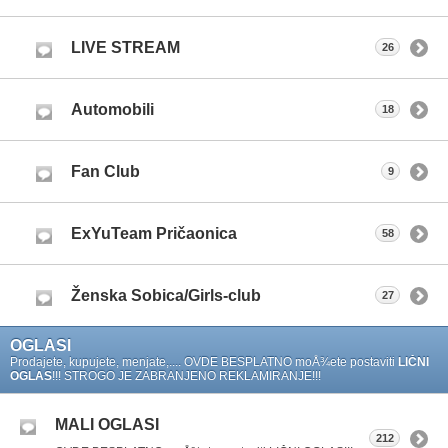
LIVE STREAM
26
Automobili
18
Fan Club
9
ExYuTeam Pričaonica
58
Ženska Sobica/Girls-club
27
OGLASI
Prodajete, kupujete, menjate,.... OVDE BESPLATNO moÅ¾ete postaviti
LIČNI
OGLAS
!!! STROGO JE ZABRANJENO REKLAMIRANJE!!!
MALI OGLASI
212