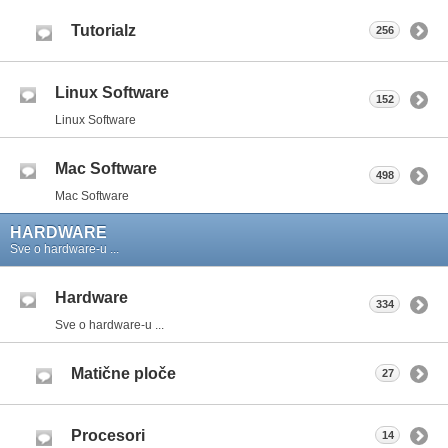
Tutorialz
256
Linux Software
152
Linux Software
Mac Software
498
Mac Software
HARDWARE
Sve o hardware-u ...
Hardware
334
Sve o hardware-u ...
Matične ploče
27
Procesori
14