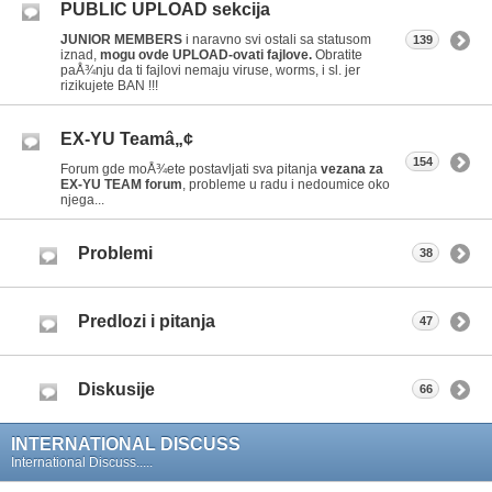
PUBLIC UPLOAD sekcija
JUNIOR MEMBERS
i naravno svi ostali sa statusom
139
iznad,
mogu ovde UPLOAD-ovati fajlove.
Obratite
paÅ¾nju da ti fajlovi nemaju viruse, worms, i sl. jer
rizikujete BAN !!!
EX-YU Teamâ„¢
154
Forum gde moÅ¾ete postavljati sva pitanja
vezana za
EX-YU TEAM forum
, probleme u radu i nedoumice oko
njega...
Problemi
38
Predlozi i pitanja
47
Diskusije
66
INTERNATIONAL DISCUSS
International Discuss.....