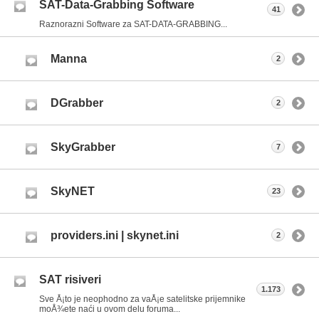
SAT-Data-Grabbing Software
41
Raznorazni Software za SAT-DATA-GRABBING...
Manna
2
DGrabber
2
SkyGrabber
7
SkyNET
23
providers.ini | skynet.ini
2
SAT risiveri
1.173
Sve Å¡to je neophodno za vaÅ¡e satelitske prijemnike
moÅ¾ete naći u ovom delu foruma...