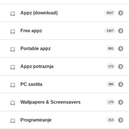
Appz (download)
5527
Free appz
1427
Portable appz
891
Appz potraznja
172
PC zastita
385
Wallpapers & Screensavers
175
Programiranje
313