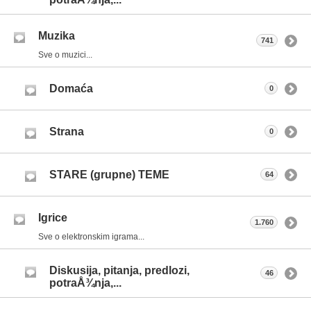
Muzika
741
Sve o muzici...
Domaća
0
Strana
0
STARE (grupne) TEME
64
Igrice
1.760
Sve o elektronskim igrama...
Diskusija, pitanja, predlozi,
46
potraÅ¾nja,...