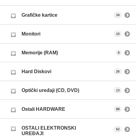
Grafičke kartice
34
Monitori
10
Memorije (RAM)
8
Hard Diskovi
26
Optički uređaji (CD, DVD)
13
Ostali HARDWARE
88
OSTALI ELEKTRONSKI
62
UREĐAJI