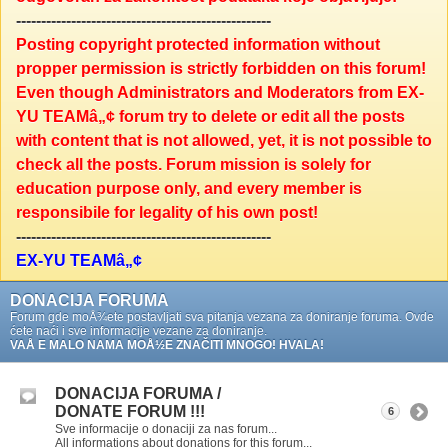
---------------------------------------------------
Posting copyright protected information without
propper permission is strictly forbidden on this forum!
Even though Administrators and Moderators from EX-
YU TEAMâ„¢ forum try to delete or edit all the posts
with content that is not allowed, yet, it is not possible to
check all the posts. Forum mission is solely for
education purpose only, and every member is
responsibile for legality of his own post!
---------------------------------------------------
EX-YU TEAMâ„¢
DONACIJA FORUMA
Forum gde moÅ¾ete postavljati sva pitanja vezana za doniranje foruma. Ovde
ćete naći i sve informacije vezane za doniranje.
VAÅ E MALO NAMA MOÅ½E ZNAČITI MNOGO! HVALA!
DONACIJA FORUMA /
DONATE FORUM !!!
6
Sve informacije o donaciji za nas forum...
All informations about donations for this forum...