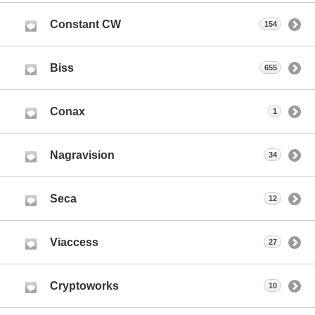
Constant CW
154
Biss
655
Conax
1
Nagravision
34
Seca
12
Viaccess
27
Cryptoworks
10