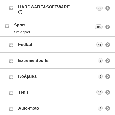
HARDWARE&SOFTWARE
72
(*)
Sport
106
Sve o sportu...
Fudbal
41
Extreme Sports
2
KoÅ¡arka
5
Tenis
16
Auto-moto
3