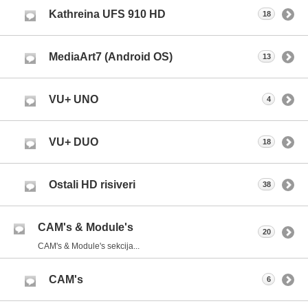
Kathreina UFS 910 HD
18
MediaArt7 (Android OS)
13
VU+ UNO
4
VU+ DUO
18
Ostali HD risiveri
38
CAM's & Module's
20
CAM's & Module's sekcija...
CAM's
6