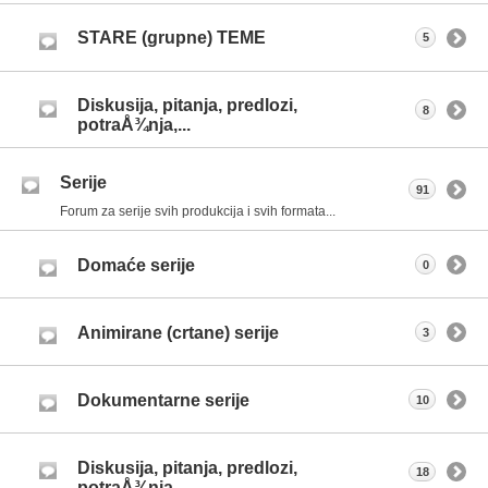
STARE (grupne) TEME
5
Diskusija, pitanja, predlozi,
8
potraÅ¾nja,...
Serije
91
Forum za serije svih produkcija i svih formata...
Domaće serije
0
Animirane (crtane) serije
3
Dokumentarne serije
10
Diskusija, pitanja, predlozi,
18
potraÅ¾nja,...