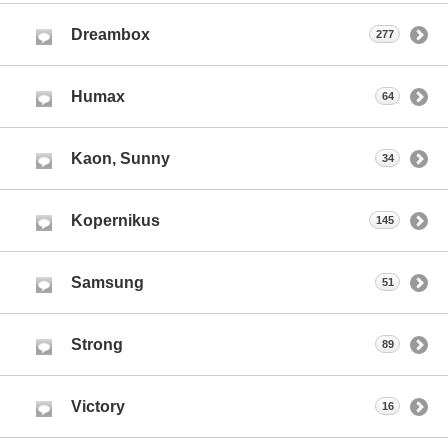
Dreambox
277
Humax
64
Kaon, Sunny
34
Kopernikus
145
Samsung
51
Strong
89
Victory
16