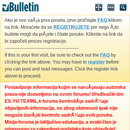
Ako je ovo vaÅ¡a prva poseta, prvo pročitajte
FAQ
klikom
na link. Moraćete da se
REGISTRUJETE
pre nego Å¡to
budete mogli da piÅ¡ete i čitate poruke. Kliknite na link da
bi započeli proces registracije.
---------------------------------------------------
If this is your first visit, be sure to check out the
FAQ
by
clicking the link above. You may have to
register
before
you can post and read messages. Click the register link
above to proceed.
Postavljanje informacija kojim se naruÅ¡avaju autorska
prava nije dozvoljeno na ovom forumu! Uređivački tim
EX-YU TEAMâ„¢ foruma kontroliÅ¡e sadrÅ¾aje
objavljenih informacija, no zbog obimnosti ipak nije
moguće izvrÅ¡iti kontrolu sadrÅ¾aja svih poruka.
Misija foruma je isključivo edukacija, a svaki član je
odgovoran za zakonitost podataka koje objavljuje!