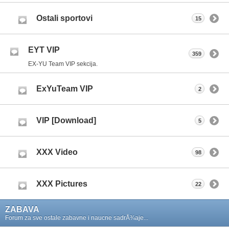
Ostali sportovi
15
EYT VIP
359
EX-YU Team VIP sekcija.
ExYuTeam VIP
2
VIP [Download]
5
XXX Video
98
XXX Pictures
22
ZABAVA
Forum za sve ostale zabavne i naucne sadrÅ¾aje...