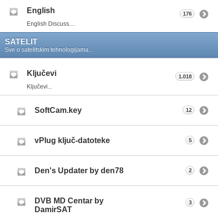
English
176
English Discuss....
SATELIT
Sve o satelitskim tehnologijama...
Ključevi
1.018
Ključevi...
SoftCam.key
12
vPlug ključ-datoteke
5
Den's Updater by den78
2
DVB MD Centar by
3
DamirSAT