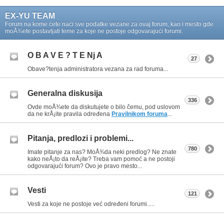
EX-YU TEAM
Forum na kome ćete naći sve podatke vezane za ovaj forum, kao i mesto gde
moÅ¾ete postavljati teme za koje ne postoje odgovarajući forumi.
O B A V E ? T E Nj A
27
Obave?tenja administratora vezana za rad foruma...
Generalna diskusija
336
Ovde moÅ¾ete da diskutujete o bilo čemu, pod uslovom
da ne krÅ¡ite pravila određena
Pravilnikom foruma
...
Pitanja, predlozi i problemi...
780
Imate pitanje za nas? MoÅ¾da neki predlog? Ne znate
kako neÅ¡to da reÅ¡ite? Treba vam pomoć a ne postoji
odgovarajući forum? Ovo je pravo mesto...
Vesti
121
Vesti za koje ne postoje već određeni forumi.....