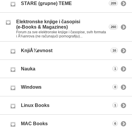
STARE (grupne) TEME
209
Elektronske knjige i časopisi
(e-Books & Magazines)
260
Forum za sve elektronske knjige i časopise, svih formata
i Å¾anrova (ne računajući pornografiju)...
KnjiÅ¾evnost
16
Nauka
1
Windows
0
Linux Books
1
MAC Books
6