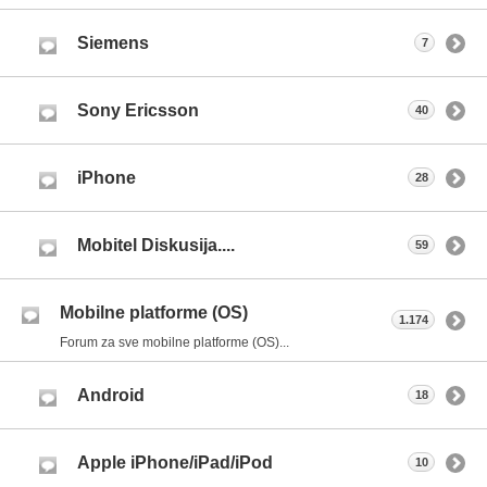
Siemens
7
Sony Ericsson
40
iPhone
28
Mobitel Diskusija....
59
Mobilne platforme (OS)
1.174
Forum za sve mobilne platforme (OS)...
Android
18
Apple iPhone/iPad/iPod
10