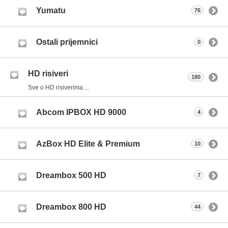
Yumatu
76
Ostali prijemnici
0
HD risiveri
180
Sve o HD risiverima....
Abcom IPBOX HD 9000
4
AzBox HD Elite & Premium
10
Dreambox 500 HD
7
Dreambox 800 HD
44