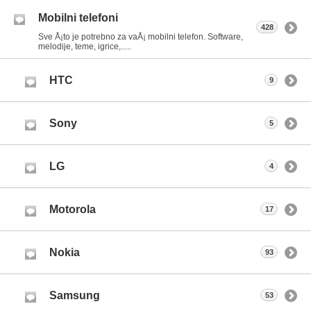
Mobilni telefoni
428
Sve Å¡to je potrebno za vaÅ¡ mobilni telefon. Software,
melodije, teme, igrice,.....
HTC
9
Sony
5
LG
4
Motorola
17
Nokia
93
Samsung
53