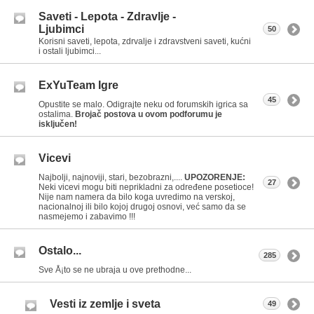
Saveti - Lepota - Zdravlje -
Ljubimci
50
Korisni saveti, lepota, zdrvalje i zdravstveni saveti, kućni
i ostali ljubimci...
ExYuTeam Igre
45
Opustite se malo. Odigrajte neku od forumskih igrica sa
ostalima.
Brojač postova u ovom podforumu je
isključen!
Vicevi
Najbolji, najnoviji, stari, bezobrazni,....
UPOZORENJE:
27
Neki vicevi mogu biti neprikladni za određene posetioce!
Nije nam namera da bilo koga uvredimo na verskoj,
nacionalnoj ili bilo kojoj drugoj osnovi, već samo da se
nasmejemo i zabavimo !!!
Ostalo...
285
Sve Å¡to se ne ubraja u ove prethodne...
Vesti iz zemlje i sveta
49