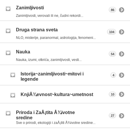
Zanimljivosti
86
Zanimljivosti, verovali ili ne, čudni rekordi...
Druga strana sveta
104
NLO, misterije, paranormal, astrologija, fenomeni...
Nauka
54
Nauka, izumi, otkrića, zanimljivosti, vesti...
Istorija~zanimljivosti~mitovi i
4
legende
KnjiÅ¾evnost~kultura~umetnost
10
Priroda i ZaÅ¡tita Å¾ivotne
27
sredine
Sve o prirodi, ekologiji i zaÅ¡titi Å¾ivotne sredine...