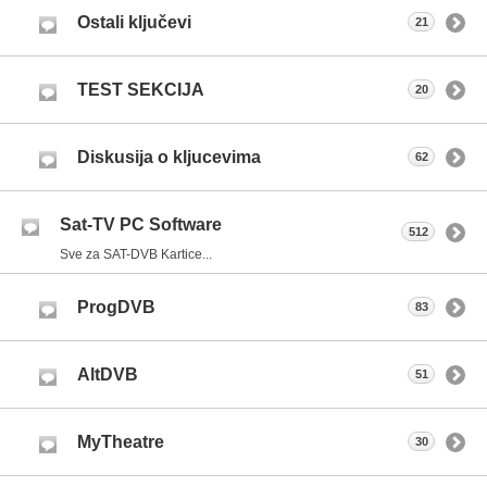
Ostali ključevi
21
TEST SEKCIJA
20
Diskusija o kljucevima
62
Sat-TV PC Software
512
Sve za SAT-DVB Kartice...
ProgDVB
83
AltDVB
51
MyTheatre
30