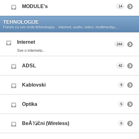
MODULE's
14
TEHNOLOGIJE
Forum za sve vrste tehnologija... internet, audio, video, multimedija,....
Internet
244
Sve o internetu...
ADSL
42
Kablovski
9
Optika
5
BeÅ¾ični (Wireless)
5