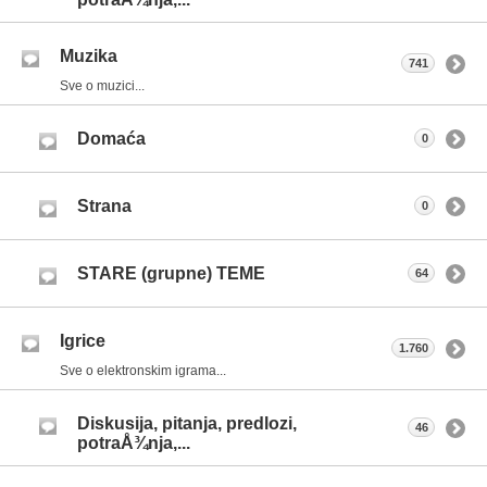
Muzika
741
Sve o muzici...
Domaća
0
Strana
0
STARE (grupne) TEME
64
Igrice
1.760
Sve o elektronskim igrama...
Diskusija, pitanja, predlozi,
46
potraÅ¾nja,...