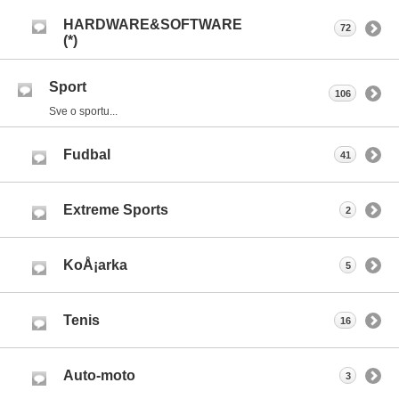
HARDWARE&SOFTWARE
72
(*)
Sport
106
Sve o sportu...
Fudbal
41
Extreme Sports
2
KoÅ¡arka
5
Tenis
16
Auto-moto
3