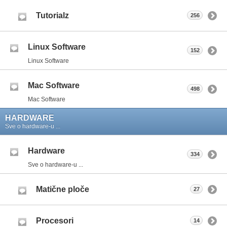
Tutorialz
256
Linux Software
152
Linux Software
Mac Software
498
Mac Software
HARDWARE
Sve o hardware-u ...
Hardware
334
Sve o hardware-u ...
Matične ploče
27
Procesori
14