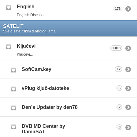
English
176
English Discuss....
SATELIT
Sve o satelitskim tehnologijama...
Ključevi
1.018
Ključevi...
SoftCam.key
12
vPlug ključ-datoteke
5
Den's Updater by den78
2
DVB MD Centar by
3
DamirSAT