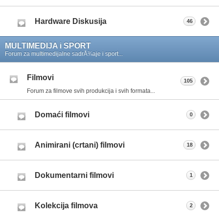
Hardware Diskusija
46
MULTIMEDIJA i SPORT
Forum za multimedijalne sadrÅ¾aje i sport...
Filmovi
105
Forum za filmove svih produkcija i svih formata...
Domaći filmovi
0
Animirani (crtani) filmovi
18
Dokumentarni filmovi
1
Kolekcija filmova
2