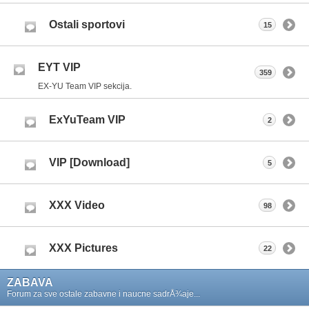
Ostali sportovi
15
EYT VIP
359
EX-YU Team VIP sekcija.
ExYuTeam VIP
2
VIP [Download]
5
XXX Video
98
XXX Pictures
22
ZABAVA
Forum za sve ostale zabavne i naucne sadrÅ¾aje...