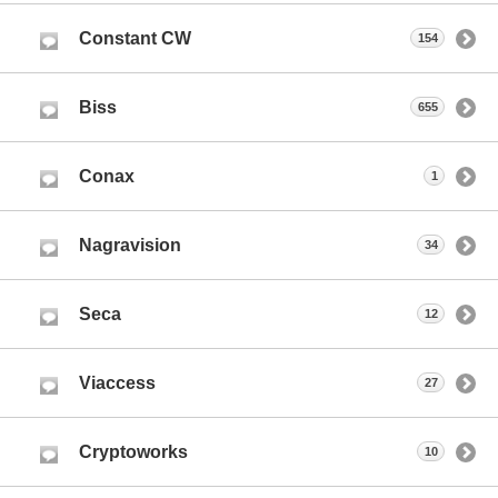
Constant CW
154
Biss
655
Conax
1
Nagravision
34
Seca
12
Viaccess
27
Cryptoworks
10