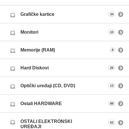
Grafičke kartice
34
Monitori
10
Memorije (RAM)
8
Hard Diskovi
26
Optički uređaji (CD, DVD)
13
Ostali HARDWARE
88
OSTALI ELEKTRONSKI
62
UREĐAJI