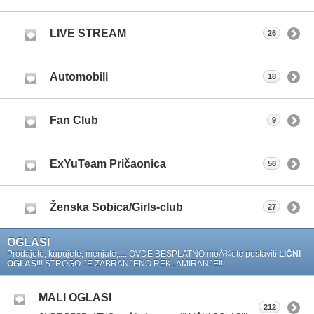
LIVE STREAM
26
Automobili
18
Fan Club
9
ExYuTeam Pričaonica
58
Ženska Sobica/Girls-club
27
OGLASI
Prodajete, kupujete, menjate,.... OVDE BESPLATNO moÅ¾ete postaviti
LIČNI
OGLAS
!!! STROGO JE ZABRANJENO REKLAMIRANJE!!!
MALI OGLASI
212