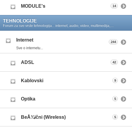
MODULE's
14
TEHNOLOGIJE
Forum za sve vrste tehnologija... internet, audio, video, multimedija,....
Internet
244
Sve o internetu...
ADSL
42
Kablovski
9
Optika
5
BeÅ¾ični (Wireless)
5