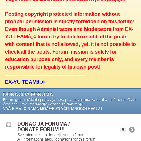
---------------------------------------------------
Posting copyright protected information without
propper permission is strictly forbidden on this forum!
Even though Administrators and Moderators from EX-
YU TEAMâ„¢ forum try to delete or edit all the posts
with content that is not allowed, yet, it is not possible to
check all the posts. Forum mission is solely for
education purpose only, and every member is
responsibile for legality of his own post!
---------------------------------------------------
EX-YU TEAMâ„¢
DONACIJA FORUMA
Forum gde moÅ¾ete postavljati sva pitanja vezana za doniranje foruma. Ovde
ćete naći i sve informacije vezane za doniranje.
VAÅ E MALO NAMA MOÅ½E ZNAČITI MNOGO! HVALA!
DONACIJA FORUMA /
DONATE FORUM !!!
6
Sve informacije o donaciji za nas forum...
All informations about donations for this forum...