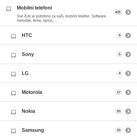
Mobilni telefoni
428
Sve Å¡to je potrebno za vaÅ¡ mobilni telefon. Software,
melodije, teme, igrice,.....
HTC
9
Sony
5
LG
4
Motorola
17
Nokia
93
Samsung
53