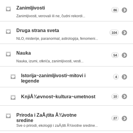
Zanimljivosti
86
Zanimljivosti, verovali ili ne, čudni rekordi...
Druga strana sveta
104
NLO, misterije, paranormal, astrologija, fenomeni...
Nauka
54
Nauka, izumi, otkrića, zanimljivosti, vesti...
Istorija~zanimljivosti~mitovi i
4
legende
KnjiÅ¾evnost~kultura~umetnost
10
Priroda i ZaÅ¡tita Å¾ivotne
27
sredine
Sve o prirodi, ekologiji i zaÅ¡titi Å¾ivotne sredine...