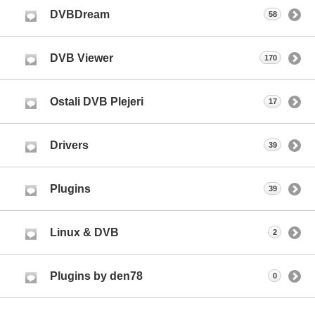
DVBDream
58
DVB Viewer
170
Ostali DVB Plejeri
17
Drivers
39
Plugins
39
Linux & DVB
2
Plugins by den78
0