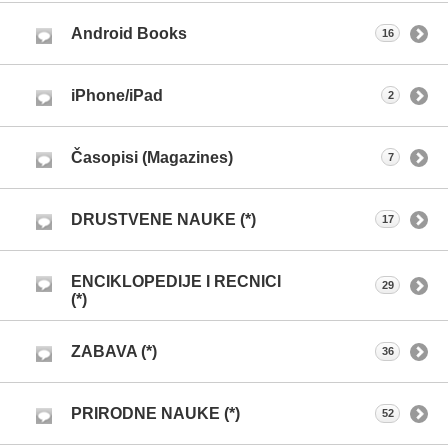
Android Books
16
iPhone/iPad
2
Časopisi (Magazines)
7
DRUSTVENE NAUKE (*)
17
ENCIKLOPEDIJE I RECNICI
29
(*)
ZABAVA (*)
36
PRIRODNE NAUKE (*)
52