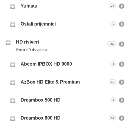
Yumatu
76
Ostali prijemnici
0
HD risiveri
180
Sve o HD risiverima....
Abcom IPBOX HD 9000
4
AzBox HD Elite & Premium
10
Dreambox 500 HD
7
Dreambox 800 HD
44