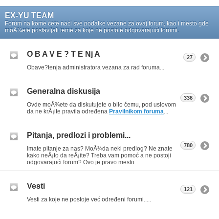
EX-YU TEAM
Forum na kome ćete naći sve podatke vezane za ovaj forum, kao i mesto gde
moÅ¾ete postavljati teme za koje ne postoje odgovarajući forumi.
O B A V E ? T E Nj A
27
Obave?tenja administratora vezana za rad foruma...
Generalna diskusija
336
Ovde moÅ¾ete da diskutujete o bilo čemu, pod uslovom
da ne krÅ¡ite pravila određena
Pravilnikom foruma
...
Pitanja, predlozi i problemi...
780
Imate pitanje za nas? MoÅ¾da neki predlog? Ne znate
kako neÅ¡to da reÅ¡ite? Treba vam pomoć a ne postoji
odgovarajući forum? Ovo je pravo mesto...
Vesti
121
Vesti za koje ne postoje već određeni forumi.....