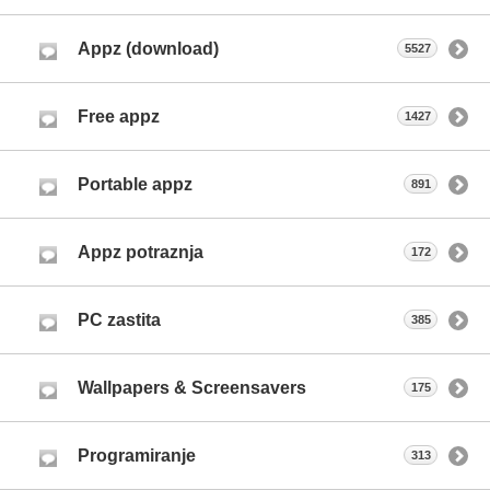
Appz (download)
5527
Free appz
1427
Portable appz
891
Appz potraznja
172
PC zastita
385
Wallpapers & Screensavers
175
Programiranje
313