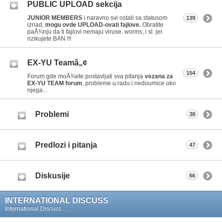
PUBLIC UPLOAD sekcija
JUNIOR MEMBERS
i naravno svi ostali sa statusom
139
iznad,
mogu ovde UPLOAD-ovati fajlove.
Obratite
paÅ¾nju da ti fajlovi nemaju viruse, worms, i sl. jer
rizikujete BAN !!!
EX-YU Teamâ„¢
154
Forum gde moÅ¾ete postavljati sva pitanja
vezana za
EX-YU TEAM forum
, probleme u radu i nedoumice oko
njega...
Problemi
38
Predlozi i pitanja
47
Diskusije
66
INTERNATIONAL DISCUSS
International Discuss.....