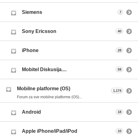
Siemens
7
Sony Ericsson
40
iPhone
28
Mobitel Diskusija....
59
Mobilne platforme (OS)
1.174
Forum za sve mobilne platforme (OS)...
Android
18
Apple iPhone/iPad/iPod
10