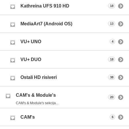
Kathreina UFS 910 HD
18
MediaArt7 (Android OS)
13
VU+ UNO
4
VU+ DUO
18
Ostali HD risiveri
38
CAM's & Module's
20
CAM's & Module's sekcija...
CAM's
6