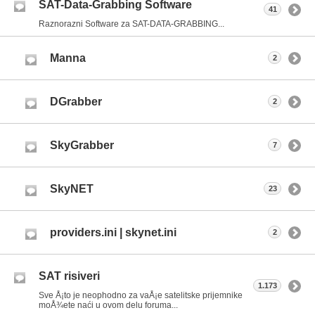
SAT-Data-Grabbing Software
41
Raznorazni Software za SAT-DATA-GRABBING...
Manna
2
DGrabber
2
SkyGrabber
7
SkyNET
23
providers.ini | skynet.ini
2
SAT risiveri
1.173
Sve Å¡to je neophodno za vaÅ¡e satelitske prijemnike
moÅ¾ete naći u ovom delu foruma...