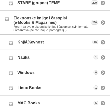
STARE (grupne) TEME
209
Elektronske knjige i časopisi
(e-Books & Magazines)
260
Forum za sve elektronske knjige i časopise, svih formata
i Å¾anrova (ne računajući pornografiju)...
KnjiÅ¾evnost
16
Nauka
1
Windows
0
Linux Books
1
MAC Books
6