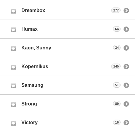
Dreambox
277
Humax
64
Kaon, Sunny
34
Kopernikus
145
Samsung
51
Strong
89
Victory
16