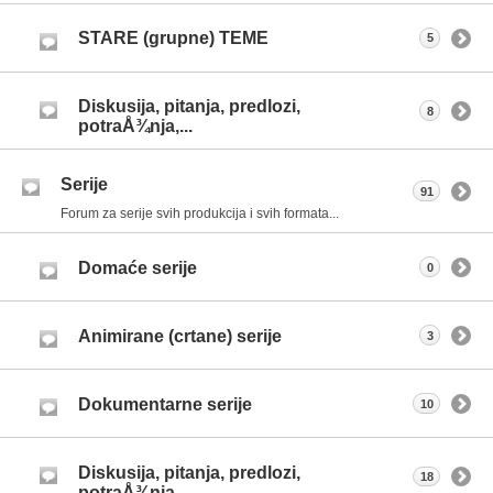
STARE (grupne) TEME
5
Diskusija, pitanja, predlozi,
8
potraÅ¾nja,...
Serije
91
Forum za serije svih produkcija i svih formata...
Domaće serije
0
Animirane (crtane) serije
3
Dokumentarne serije
10
Diskusija, pitanja, predlozi,
18
potraÅ¾nja,...