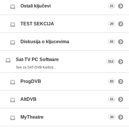
Ostali ključevi
21
TEST SEKCIJA
20
Diskusija o kljucevima
62
Sat-TV PC Software
512
Sve za SAT-DVB Kartice...
ProgDVB
83
AltDVB
51
MyTheatre
30