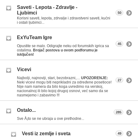
Saveti - Lepota - Zdravlje -
Ljubimci
50
Korisni saveti, lepota, zdrvalje i zdravstveni saveti, kućni
i ostali ljubimci...
ExYuTeam Igre
45
Opustite se malo. Odigrajte neku od forumskih igrica sa
ostalima.
Brojač postova u ovom podforumu je
isključen!
Vicevi
Najbolji, najnoviji, stari, bezobrazni,....
UPOZORENJE:
27
Neki vicevi mogu biti neprikladni za određene posetioce!
Nije nam namera da bilo koga uvredimo na verskoj,
nacionalnoj ili bilo kojoj drugoj osnovi, već samo da se
nasmejemo i zabavimo !!!
Ostalo...
285
Sve Å¡to se ne ubraja u ove prethodne...
Vesti iz zemlje i sveta
49