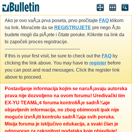
Ako je ovo vaÅ¡a prva poseta, prvo pročitajte
FAQ
klikom
na link. Moraćete da se
REGISTRUJETE
pre nego Å¡to
budete mogli da piÅ¡ete i čitate poruke. Kliknite na link da
bi započeli proces registracije.
---------------------------------------------------
If this is your first visit, be sure to check out the
FAQ
by
clicking the link above. You may have to
register
before
you can post and read messages. Click the register link
above to proceed.
Postavljanje informacija kojim se naruÅ¡avaju autorska
prava nije dozvoljeno na ovom forumu! Uređivački tim
EX-YU TEAMâ„¢ foruma kontroliÅ¡e sadrÅ¾aje
objavljenih informacija, no zbog obimnosti ipak nije
moguće izvrÅ¡iti kontrolu sadrÅ¾aja svih poruka.
Misija foruma je isključivo edukacija, a svaki član je
odgovoran za zakonitost podataka koje objavljuje!