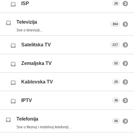
ISP
26
Televizija
364
Sve o televiziji...
Satelitska TV
217
Zemaljska TV
52
Kablovska TV
25
IPTV
36
Telefonija
56
Sve o fiksnoj i mobilnoj telefoniji...