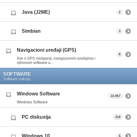
Java (J2ME)
2
Simbian
3
Navigacioni uređaji (GPS)
8
Sve o GPS navigaciji, navigacionim uređajima i
njihovom software-u...
SOFTWARE
Software sekcija...
Windows Software
10.967
Windows Software
PC diskusija
318
Windows 10
5