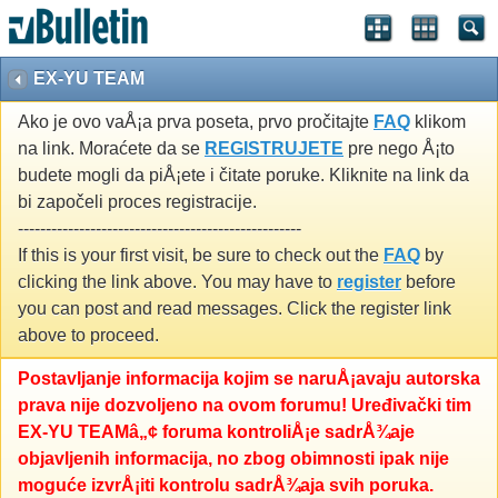
EX-YU TEAM
Ako je ovo vaÅ¡a prva poseta, prvo pročitajte
FAQ
klikom
na link. Moraćete da se
REGISTRUJETE
pre nego Å¡to
budete mogli da piÅ¡ete i čitate poruke. Kliknite na link da
bi započeli proces registracije.
---------------------------------------------------
If this is your first visit, be sure to check out the
FAQ
by
clicking the link above. You may have to
register
before
you can post and read messages. Click the register link
above to proceed.
Postavljanje informacija kojim se naruÅ¡avaju autorska
prava nije dozvoljeno na ovom forumu! Uređivački tim
EX-YU TEAMâ„¢ foruma kontroliÅ¡e sadrÅ¾aje
objavljenih informacija, no zbog obimnosti ipak nije
moguće izvrÅ¡iti kontrolu sadrÅ¾aja svih poruka.