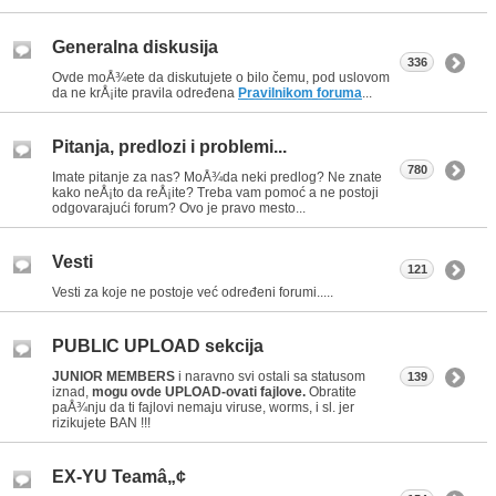
Generalna diskusija
336
Ovde moÅ¾ete da diskutujete o bilo čemu, pod uslovom
da ne krÅ¡ite pravila određena
Pravilnikom foruma
...
Pitanja, predlozi i problemi...
780
Imate pitanje za nas? MoÅ¾da neki predlog? Ne znate
kako neÅ¡to da reÅ¡ite? Treba vam pomoć a ne postoji
odgovarajući forum? Ovo je pravo mesto...
Vesti
121
Vesti za koje ne postoje već određeni forumi.....
PUBLIC UPLOAD sekcija
JUNIOR MEMBERS
i naravno svi ostali sa statusom
139
iznad,
mogu ovde UPLOAD-ovati fajlove.
Obratite
paÅ¾nju da ti fajlovi nemaju viruse, worms, i sl. jer
rizikujete BAN !!!
EX-YU Teamâ„¢