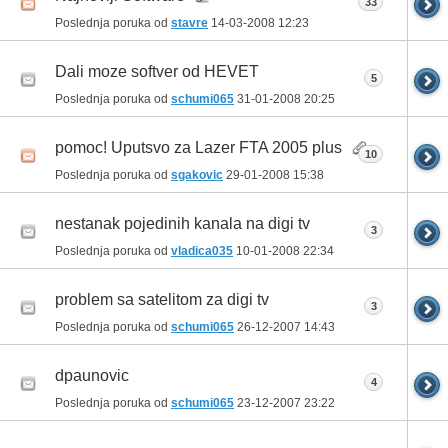
33
Poslednja poruka od
stavre
14-03-2008
12:23
Dali moze softver od HEVET
5
Poslednja poruka od
schumi065
31-01-2008
20:25
pomoc! Uputsvo za Lazer FTA 2005 plus
10
Poslednja poruka od
sgakovic
29-01-2008
15:38
nestanak pojedinih kanala na digi tv
3
Poslednja poruka od
vladica035
10-01-2008
22:34
problem sa satelitom za digi tv
3
Poslednja poruka od
schumi065
26-12-2007
14:43
dpaunovic
4
Poslednja poruka od
schumi065
23-12-2007
23:22