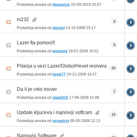
Poslednja poruka od
dpaunovic
03-09-2010
20:57
rs232
9
Poslednja poruka od
planski
14-10-2009
23:17
Lazer fta pomos!!!
0
Poslednja poruka od
goustmk
19-07-2009
16:52
Pitanja u vezi Lazer/Globo/Hevet resivera
24
Poslednja poruka od
hawk77
24-12-2008
16:27
Da li je crko risiver
1
Poslednja poruka od
vlada035
17-06-2008
15:49
Update kljuceva i najnoviji softcam
14
Poslednja poruka od
senadxxx
05-05-2008
12:13
Najnoviji Software