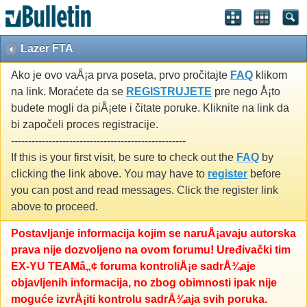
Lazer FTA
Ako je ovo vaÅ¡a prva poseta, prvo pročitajte
FAQ
klikom
na link. Moraćete da se
REGISTRUJETE
pre nego Å¡to
budete mogli da piÅ¡ete i čitate poruke. Kliknite na link da
bi započeli proces registracije.
---------------------------------------------------
If this is your first visit, be sure to check out the
FAQ
by
clicking the link above. You may have to
register
before
you can post and read messages. Click the register link
above to proceed.
Postavljanje informacija kojim se naruÅ¡avaju autorska
prava nije dozvoljeno na ovom forumu! Uređivački tim
EX-YU TEAMâ„¢ foruma kontroliÅ¡e sadrÅ¾aje
objavljenih informacija, no zbog obimnosti ipak nije
moguće izvrÅ¡iti kontrolu sadrÅ¾aja svih poruka.