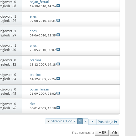
dgovora: 0
bojan_ferrari
regleda: 38
12-10-2010,
14:26
dgovora: 1
enes
regleda: 29
09-08-2010,
18:31
dgovora: 1
enes
regleda: 29
09-06-2010,
22:35
dgovora: 1
enes
regleda: 40
25-05-2010,
00:07
dgovora: 0
brankoz
regleda: 12
15-12-2009,
14:18
dgovora: 0
brankoz
regleda: 34
14-12-2009,
22:26
dgovora: 0
bojan_ferrari
regleda: 45
21-09-2009,
23:02
dgovora: 0
sica
regleda: 26
30-01-2009,
13:18
Stranica 1 od 2
1
2
Poslednja
Brza navigacija
ISP
Vrh