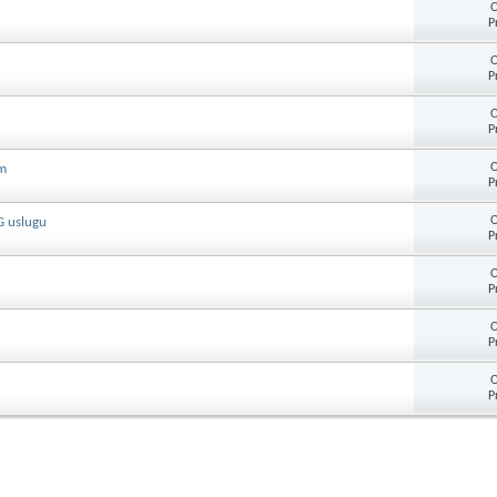
O
P
O
P
O
P
O
om
P
O
4G uslugu
P
O
P
O
P
O
P