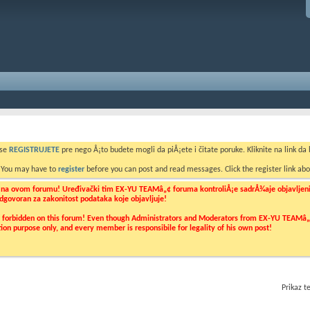
 se
REGISTRUJETE
pre nego Å¡to budete mogli da piÅ¡ete i čitate poruke. Kliknite na link da b
. You may have to
register
before you can post and read messages. Click the register link abo
o na ovom forumu! Uređivački tim EX-YU TEAMâ„¢ foruma kontroliÅ¡e sadrÅ¾aje objavljenih 
 odgovoran za zakonitost podataka koje objavljuje!
ly forbidden on this forum! Even though Administrators and Moderators from EX-YU TEAMâ„¢ f
cation purpose only, and every member is responsibile for legality of his own post!
Prikaz 