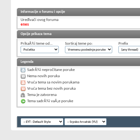
Informacije o forumu i opcije
Uređivači ovog foruma
enes
Opcije prikaza tema
PrikaÅ¾i teme od...
Sortiraj teme po:
Prefix
Legenda
SadrÅ¾i nepročitane poruke
Nema novih poruka
Vruća tema sa novim porukama
Vruća tema bez novih poruka
Tema je zatvorena
Tema sadrÅ¾i vaÅ¡e poruke