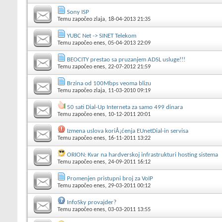
Sony ISP
Temu započeo
zlaja
, 18-04-2013 21:35
YUBC Net -> SINET Telekom
Temu započeo
enes
, 05-04-2013 22:09
BEOCITY prestao sa pruzanjem ADSL usluge!!!
Temu započeo
enes
, 22-07-2012 21:59
Brzina od 100Mbps veoma blizu
Temu započeo
zlaja
, 11-03-2010 09:19
50 sati Dial-Up Interneta za samo 499 dinara
Temu započeo
enes
, 10-12-2011 20:01
Izmena uslova koriÅ¡ćenja EUnetDial-in servisa
Temu započeo
enes
, 16-11-2011 13:22
ORION: Kvar na hardverskoj infrastrukturi hosting sistema
Temu započeo
enes
, 24-09-2011 16:12
Promenjen pristupni broj za VoIP
Temu započeo
enes
, 29-03-2011 00:12
InfoSky provajder?
Temu započeo
enes
, 03-03-2011 13:55