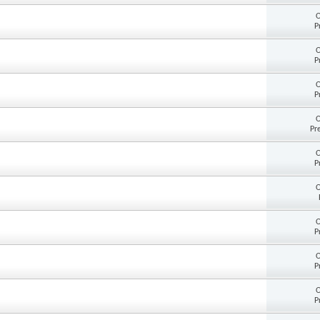
O
P
O
P
O
P
O
Pr
O
P
O
O
P
O
P
O
P