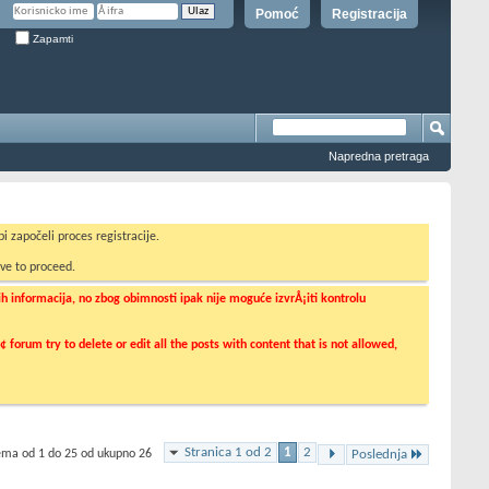
Pomoć
Registracija
Zapamti
Napredna pretraga
i započeli proces registracije.
ve to proceed.
informacija, no zbog obimnosti ipak nije moguće izvrÅ¡iti kontrolu
orum try to delete or edit all the posts with content that is not allowed,
Stranica 1 od 2
1
2
tema od 1 do 25 od ukupno 26
Poslednja