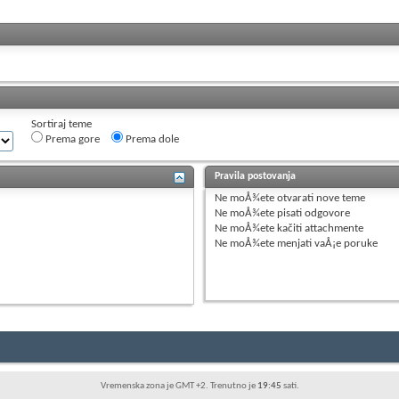
Sortiraj teme
Prema gore
Prema dole
Pravila postovanja
Ne moÅ¾ete
otvarati nove teme
Ne moÅ¾ete
pisati odgovore
Ne moÅ¾ete
kačiti attachmente
Ne moÅ¾ete
menjati vaÅ¡e poruke
Vremenska zona je GMT +2. Trenutno je
19:45
sati.