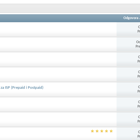
Odgovora
O
P
Od
Pr
O
P
O
P
O
a ISP (Prepaid i Postpaid)
P
O
P
O
P
O
P