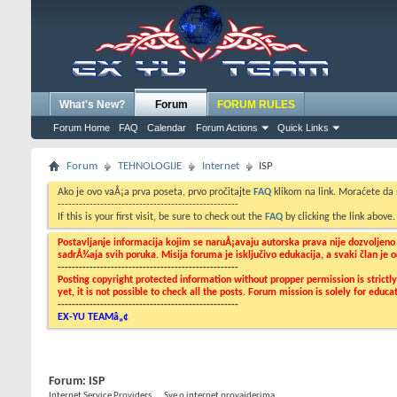
What's New?
Forum
FORUM RULES
Forum Home
FAQ
Calendar
Forum Actions
Quick Links
Forum
TEHNOLOGIJE
Internet
ISP
Ako je ovo vaÅ¡a prva poseta, prvo pročitajte
FAQ
klikom na link. Moraćete da
---------------------------------------------------
If this is your first visit, be sure to check out the
FAQ
by clicking the link above
Postavljanje informacija kojim se naruÅ¡avaju autorska prava nije dozvoljen
sadrÅ¾aja svih poruka. Misija foruma je isključivo edukacija, a svaki član je
---------------------------------------------------
Posting copyright protected information without propper permission is strict
yet, it is not possible to check all the posts. Forum mission is solely for edu
---------------------------------------------------
EX-YU TEAMâ„¢
Forum:
ISP
Internet Service Providers.... Sve o internet provajderima...