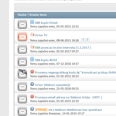
Naslov
/
Kreator teme
SBB kupio EUnet
Temu započeo
enes
, 05-05-2015 22:52
Orion TV
1
2
Temu započeo
enes
, 08-06-2011 16:26
SBB povecao brzine interneta (1.2.2017.)
Temu započeo
enes
, 02-02-2017 09:37
SBB kupio IKOM
Temu započeo
enes
, 07-12-2016 14:57
Promena negeografskog koda â€“ Komutirani pristup SMIN z
Temu započeo
enes
, 01-02-2012 20:23
Orion Telekom saopstenje
Temu započeo
enes
, 25-05-2016 00:31
Promena email adresa na Telekom Srbija - OPET :(
Temu započeo
enes
, 01-05-2015 22:10
[
PITANjE
]
mt:s telekom detektovan kao spamhaus
Temu započeo
linuxovac
, 14-05-2014 19:17