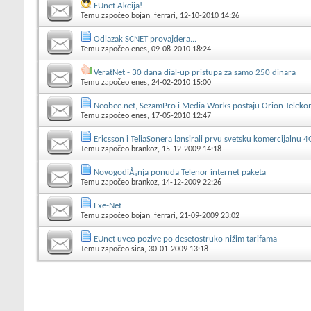
EUnet Akcija!
Temu započeo
bojan_ferrari
, 12-10-2010 14:26
Odlazak SCNET provajdera...
Temu započeo
enes
, 09-08-2010 18:24
VeratNet - 30 dana dial-up pristupa za samo 250 dinara
Temu započeo
enes
, 24-02-2010 15:00
Neobee.net, SezamPro i Media Works postaju Orion Telek
Temu započeo
enes
, 17-05-2010 12:47
Ericsson i TeliaSonera lansirali prvu svetsku komercijalnu 
Temu započeo
brankoz
, 15-12-2009 14:18
NovogodiÅ¡nja ponuda Telenor internet paketa
Temu započeo
brankoz
, 14-12-2009 22:26
Exe-Net
Temu započeo
bojan_ferrari
, 21-09-2009 23:02
EUnet uveo pozive po desetostruko nižim tarifama
Temu započeo
sica
, 30-01-2009 13:18