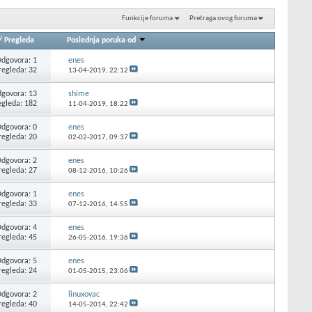
Funkcije foruma
Pretraga ovog foruma
/
Pregleda
Poslednja poruka od
dgovora: 1
enes
regleda: 32
13-04-2019,
22:12
govora: 13
shime
egleda: 182
11-04-2019,
18:22
dgovora: 0
enes
regleda: 20
02-02-2017,
09:37
dgovora: 2
enes
regleda: 27
08-12-2016,
10:26
dgovora: 1
enes
regleda: 33
07-12-2016,
14:55
dgovora: 4
enes
regleda: 45
26-05-2016,
19:36
dgovora: 5
enes
regleda: 24
01-05-2015,
23:06
dgovora: 2
linuxovac
regleda: 40
14-05-2014,
22:42