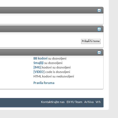
BB kodovi
su
dozvoljeni
Smajliji
su
dozvoljeni
[IMG]
kodovi su
dozvoljeni
[VIDEO]
code is
dozvoljeni
HTML kodovi su
nedozvoljeni
Pravila foruma
Kontaktirajte nas
EX-YU Team
Arhiva
Vrh