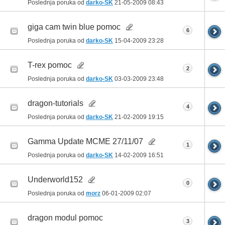
Poslednja poruka od
darko-SK
21-05-2009
08:43
giga cam twin blue pomoc
6
Poslednja poruka od
darko-SK
15-04-2009
23:28
T-rex pomoc
2
Poslednja poruka od
darko-SK
03-03-2009
23:48
dragon-tutorials
4
Poslednja poruka od
darko-SK
21-02-2009
19:15
Gamma Update MCME 27/11/07
1
Poslednja poruka od
darko-SK
14-02-2009
16:51
Underworld152
0
Poslednja poruka od
morz
06-01-2009
02:07
dragon modul pomoc
3