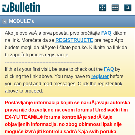
MODULE's
Ako je ovo vaÅ¡a prva poseta, prvo pročitajte
FAQ
klikom
na link. Moraćete da se
REGISTRUJETE
pre nego Å¡to
budete mogli da piÅ¡ete i čitate poruke. Kliknite na link da
bi započeli proces registracije.
---------------------------------------------------
If this is your first visit, be sure to check out the
FAQ
by
clicking the link above. You may have to
register
before
you can post and read messages. Click the register link
above to proceed.
Postavljanje informacija kojim se naruÅ¡avaju autorska
prava nije dozvoljeno na ovom forumu! Uređivački tim
EX-YU TEAMâ„¢ foruma kontroliÅ¡e sadrÅ¾aje
objavljenih informacija, no zbog obimnosti ipak nije
moguće izvrÅ¡iti kontrolu sadrÅ¾aja svih poruka.