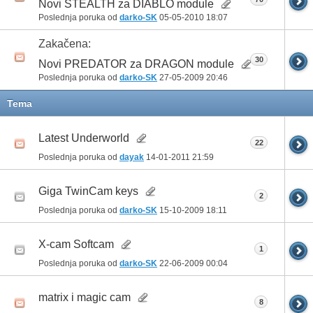
Novi STEALTH za DIABLO module
Poslednja poruka od
darko-SK
05-05-2010
18:07
Zakačena:
30
Novi PREDATOR za DRAGON module
Poslednja poruka od
darko-SK
27-05-2009
20:46
Tema
Latest Underworld
22
Poslednja poruka od
dayak
14-01-2011
21:59
Giga TwinCam keys
2
Poslednja poruka od
darko-SK
15-10-2009
18:11
X-cam Softcam
1
Poslednja poruka od
darko-SK
22-06-2009
00:04
matrix i magic cam
8