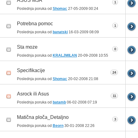
ASUS M3A
1
Poslednja poruka od
Shomac
27-05-2009
00:24
Potrebna pomoc
1
Poslednja poruka od
banatski
16-03-2009
08:09
Sta moze
0
Poslednja poruka od
KRALJMILAN
20-09-2008
10:55
Specifikacije
24
Poslednja poruka od
Shomac
20-02-2008
21:08
Asrock ili Asus
11
Poslednja poruka od
batamb
06-02-2008
07:19
Matična ploča_Detaljno
3
Poslednja poruka od
Beorn
30-01-2008
22:26