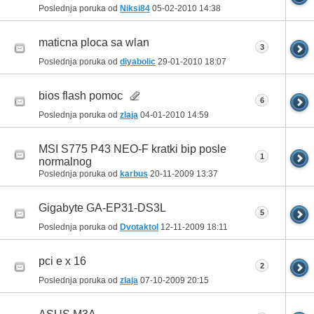
Poslednja poruka od
Niksi84
05-02-2010
14:38
maticna ploca sa wlan
3
Poslednja poruka od
diyabolic
29-01-2010
18:07
bios flash pomoc
6
Poslednja poruka od
zlaja
04-01-2010
14:59
MSI S775 P43 NEO-F kratki bip posle
1
normalnog
Poslednja poruka od
karbus
20-11-2009
13:37
Gigabyte GA-EP31-DS3L
5
Poslednja poruka od
Dvotaktol
12-11-2009
18:11
pci e x 16
2
Poslednja poruka od
zlaja
07-10-2009
20:15