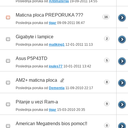
Poslednja poruka od
Antimaterija
19-09-2011
14:55
Maticna ploca PREPORUKA ???
16
Poslednja poruka od
tigar
09-09-2011
06:47
Gigabyte i lampice
2
Poslednja poruka od
maliking1
12-01-2011
11:13
Asus P5P43TD
5
Poslednja poruka od
joules77
10-01-2011
13:42
AM2+ maticna ploca
8
Poslednja poruka od
Dementia
11-09-2010
22:17
Pitanje u vezi Ram-a
9
Poslednja poruka od
tigar
15-03-2010
20:35
American Megatrends bios pomoc!!
0