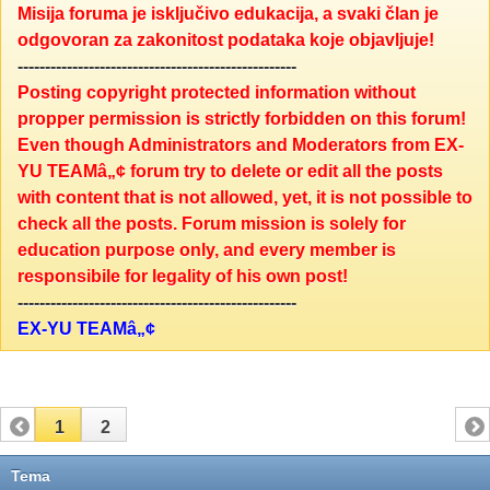
Misija foruma je isključivo edukacija, a svaki član je
odgovoran za zakonitost podataka koje objavljuje!
---------------------------------------------------
Posting copyright protected information without
propper permission is strictly forbidden on this forum!
Even though Administrators and Moderators from EX-
YU TEAMâ„¢ forum try to delete or edit all the posts
with content that is not allowed, yet, it is not possible to
check all the posts. Forum mission is solely for
education purpose only, and every member is
responsibile for legality of his own post!
---------------------------------------------------
EX-YU TEAMâ„¢
1
2
Tema