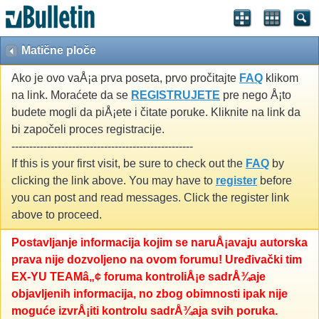
Matične ploče
Ako je ovo vaÅ¡a prva poseta, prvo pročitajte
FAQ
klikom
na link. Moraćete da se
REGISTRUJETE
pre nego Å¡to
budete mogli da piÅ¡ete i čitate poruke. Kliknite na link da
bi započeli proces registracije.
---------------------------------------------------
If this is your first visit, be sure to check out the
FAQ
by
clicking the link above. You may have to
register
before
you can post and read messages. Click the register link
above to proceed.
Postavljanje informacija kojim se naruÅ¡avaju autorska
prava nije dozvoljeno na ovom forumu! Uređivački tim
EX-YU TEAMâ„¢ foruma kontroliÅ¡e sadrÅ¾aje
objavljenih informacija, no zbog obimnosti ipak nije
moguće izvrÅ¡iti kontrolu sadrÅ¾aja svih poruka.