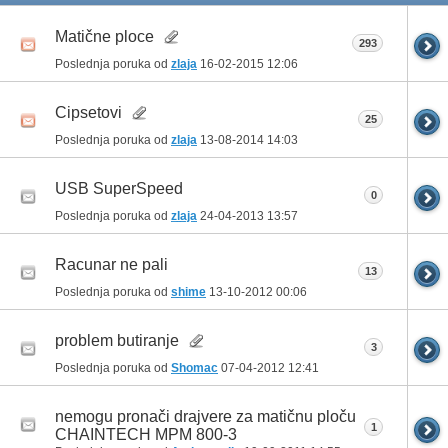
Matične ploce
293
Poslednja poruka od
zlaja
16-02-2015
12:06
Cipsetovi
25
Poslednja poruka od
zlaja
13-08-2014
14:03
USB SuperSpeed
0
Poslednja poruka od
zlaja
24-04-2013
13:57
Racunar ne pali
13
Poslednja poruka od
shime
13-10-2012
00:06
problem butiranje
3
Poslednja poruka od
Shomac
07-04-2012
12:41
nemogu pronači drajvere za matičnu ploču
1
CHAINTECH MPM 800-3