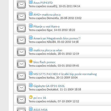
Asus P5P43TD
Temu započeo
ssasa81j
, 10-01-2011 04:14
AM2+ maticna ploca
Temu započeo
Dementia
, 20-08-2010 13:02
Pitanje u vezi Ram-a
Temu započeo
tigar
, 14-03-2010 18:22
American Megatrends bios pomoc!!
Temu započeo
Niksi84
, 05-02-2010 14:38
maticna ploca sa wlan
Temu započeo
miskolo
, 28-01-2010 12:19
bios flash pomoc
Temu započeo
miskolo
, 03-01-2010 09:45
MSI S775 P43 NEO-F kratki bip posle normalnog
Temu započeo
karbus
, 20-11-2009 10:04
Gigabyte GA-EP31-DS3L
Temu započeo
Dvotaktol
, 11-11-2009 18:58
pci e x 16
Temu započeo
miskolo
, 07-10-2009 12:52
ASUS M3A