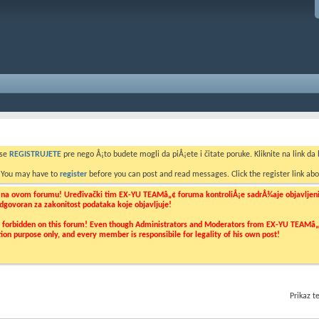
 se
REGISTRUJETE
pre nego Å¡to budete mogli da piÅ¡ete i čitate poruke. Kliknite na link da b
. You may have to
register
before you can post and read messages. Click the register link abo
o na ovom forumu! Uređivački tim EX-YU TEAMâ„¢ foruma kontroliÅ¡e sadrÅ¾aje objavljenih 
 odgovoran za zakonitost podataka koje objavljuje!
ly forbidden on this forum! Even though Administrators and Moderators from EX-YU TEAMâ„¢ f
cation purpose only, and every member is responsibile for legality of his own post!
Prikaz 