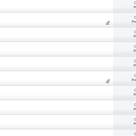
O
P
O
Pr
O
P
O
P
O
P
O
Pr
O
P
O
P
O
P
O