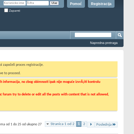
Pomoć
Registracija
Zapamti
Napredna pretraga
i započeli proces registracije.
ve to proceed.
informacija, no zbog obimnosti ipak nije moguće izvrÅ¡iti kontrolu
orum try to delete or edit all the posts with content that is not allowed,
Stranica 1 od 2
1
2
tema od 1 do 25 od ukupno 27
Poslednja