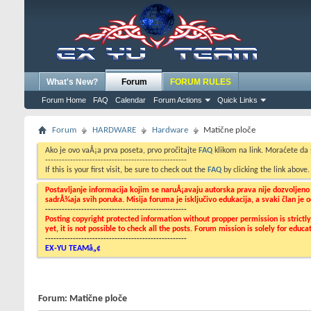
What's New?
Forum
FORUM RULES
Forum Home
FAQ
Calendar
Forum Actions
Quick Links
Forum
HARDWARE
Hardware
Matične ploče
Ako je ovo vaÅ¡a prva poseta, prvo pročitajte
FAQ
klikom na link. Moraćete da
---------------------------------------------------
If this is your first visit, be sure to check out the
FAQ
by clicking the link above
Postavljanje informacija kojim se naruÅ¡avaju autorska prava nije dozvoljen
sadrÅ¾aja svih poruka. Misija foruma je isključivo edukacija, a svaki član je
---------------------------------------------------
Posting copyright protected information without propper permission is strict
yet, it is not possible to check all the posts. Forum mission is solely for edu
---------------------------------------------------
EX-YU TEAMâ„¢
Forum:
Matične ploče