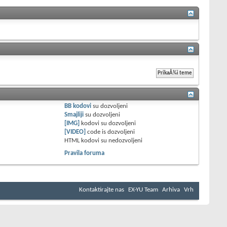
BB kodovi
su
dozvoljeni
Smajliji
su
dozvoljeni
[IMG]
kodovi su
dozvoljeni
[VIDEO]
code is
dozvoljeni
HTML kodovi su
nedozvoljeni
Pravila foruma
Kontaktirajte nas
EX-YU Team
Arhiva
Vrh