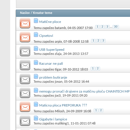
Naslov
/
Kreator teme
Matične ploce
1
2
3
...
30
Temu započeo
batamb
, 04-05-2007 17:00
Cipsetovi
1
2
3
Temu započeo
arpix
, 07-08-2008 12:58
USB SuperSpeed
Temu započeo
zlaja
, 24-04-2013 13:57
Racunar ne pali
1
2
Temu započeo
tigar
, 09-10-2012 18:03
problem butiranje
Temu započeo
jovan
, 05-04-2012 16:44
nemogu pronači drajvere za matičnu ploču CHAINTECH M
Temu započeo
joc0
, 19-09-2011 09:20
Maticna ploca PREPORUKA ???
1
2
Temu započeo
Milosh
, 24-09-2009 16:08
Gigabyte i lampice
Temu započeo
maliking1
, 11-01-2011 07:48