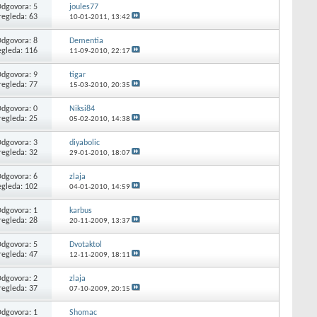
dgovora: 5
joules77
regleda: 63
10-01-2011,
13:42
dgovora: 8
Dementia
egleda: 116
11-09-2010,
22:17
dgovora: 9
tigar
regleda: 77
15-03-2010,
20:35
dgovora: 0
Niksi84
regleda: 25
05-02-2010,
14:38
dgovora: 3
diyabolic
regleda: 32
29-01-2010,
18:07
dgovora: 6
zlaja
egleda: 102
04-01-2010,
14:59
dgovora: 1
karbus
regleda: 28
20-11-2009,
13:37
dgovora: 5
Dvotaktol
regleda: 47
12-11-2009,
18:11
dgovora: 2
zlaja
regleda: 37
07-10-2009,
20:15
dgovora: 1
Shomac