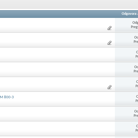
Odgovora
Odg
Preg
Od
Pr
O
P
Od
Pr
O
P
O
PM 800-3
P
Od
Pr
O
P