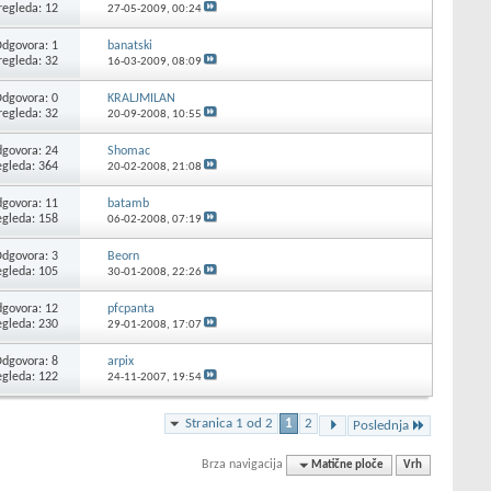
regleda: 12
27-05-2009,
00:24
dgovora: 1
banatski
regleda: 32
16-03-2009,
08:09
dgovora: 0
KRALJMILAN
regleda: 32
20-09-2008,
10:55
govora: 24
Shomac
egleda: 364
20-02-2008,
21:08
govora: 11
batamb
egleda: 158
06-02-2008,
07:19
dgovora: 3
Beorn
egleda: 105
30-01-2008,
22:26
govora: 12
pfcpanta
egleda: 230
29-01-2008,
17:07
dgovora: 8
arpix
egleda: 122
24-11-2007,
19:54
Stranica 1 od 2
1
2
Poslednja
Brza navigacija
Matične ploče
Vrh