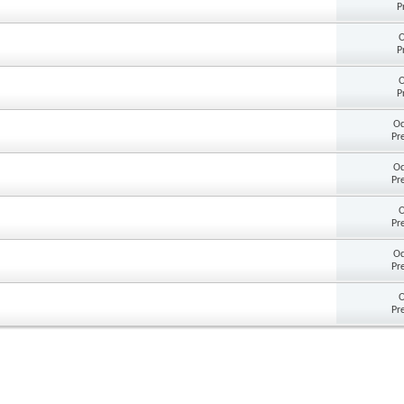
P
O
P
O
P
Od
Pr
Od
Pr
O
Pr
Od
Pr
O
Pr