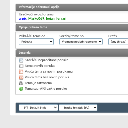
Informacije o forumu i opcije
Uređivači ovog foruma
arpix
,
Marko069
,
bojan_ferrari
Opcije prikaza tema
PrikaÅ¾i teme od...
Sortiraj teme po:
Prefix
Legenda
SadrÅ¾i nepročitane poruke
Nema novih poruka
Vruća tema sa novim porukama
Vruća tema bez novih poruka
Tema je zatvorena
Tema sadrÅ¾i vaÅ¡e poruke