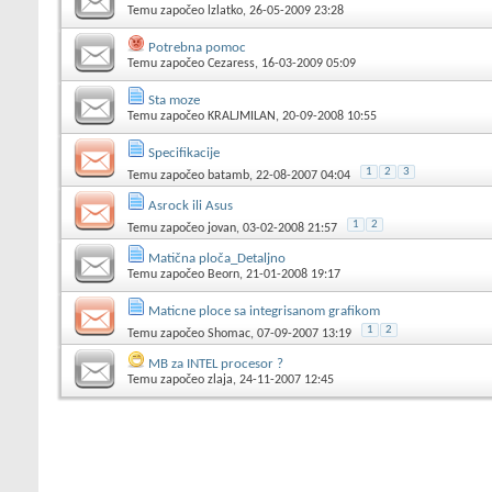
Temu započeo
lzlatko
, 26-05-2009 23:28
Potrebna pomoc
Temu započeo
Cezaress
, 16-03-2009 05:09
Sta moze
Temu započeo
KRALJMILAN
, 20-09-2008 10:55
Specifikacije
1
2
3
Temu započeo
batamb
, 22-08-2007 04:04
Asrock ili Asus
1
2
Temu započeo
jovan
, 03-02-2008 21:57
Matična ploča_Detaljno
Temu započeo
Beorn
, 21-01-2008 19:17
Maticne ploce sa integrisanom grafikom
1
2
Temu započeo
Shomac
, 07-09-2007 13:19
MB za INTEL procesor ?
Temu započeo
zlaja
, 24-11-2007 12:45