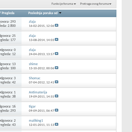
Funkcije foruma
Pretraga ovog foruma
/
Pregleda
Poslednja poruka od
ovora: 293
zlaja
leda: 2.800
16-02-2015,
12:06
govora: 25
zlaja
egleda: 177
13-08-2014,
14:03
dgovora: 0
zlaja
regleda: 12
24-04-2013,
13:57
govora: 13
shime
egleda: 100
13-10-2012,
00:06
dgovora: 3
Shomac
regleda: 42
07-04-2012,
12:41
dgovora: 1
Antimaterija
regleda: 38
19-09-2011,
14:55
govora: 16
tigar
egleda: 293
09-09-2011,
06:47
dgovora: 2
maliking1
regleda: 43
12-01-2011,
11:13