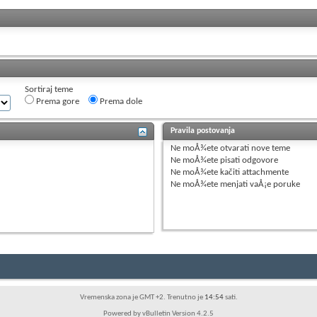
Sortiraj teme
Prema gore
Prema dole
Pravila postovanja
Ne moÅ¾ete
otvarati nove teme
Ne moÅ¾ete
pisati odgovore
Ne moÅ¾ete
kačiti attachmente
Ne moÅ¾ete
menjati vaÅ¡e poruke
Vremenska zona je GMT +2. Trenutno je
14:54
sati.
Powered by vBulletin Version 4.2.5