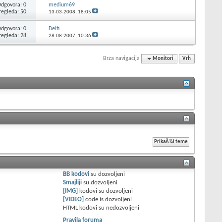
dgovora: 0
medium69
regleda: 50
13-03-2008,
18:05
dgovora: 0
Delfi
regleda: 28
28-08-2007,
10:36
Brza navigacija
Monitori
Vrh
BB kodovi
su
dozvoljeni
Smajliji
su
dozvoljeni
[IMG]
kodovi su
dozvoljeni
[VIDEO]
code is
dozvoljeni
HTML kodovi su
nedozvoljeni
Pravila foruma