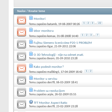
Naslov
/
Kreator teme
Monitori
1
2
3
...
22
Temu započeo
batamb
, 19-06-2007 00:26
Izbor monitora
1
2
3
...
7
Temu započeo
komax
, 31-08-2008 14:40
Fujitsu Siemens Scenicview P20-1 PROBLEM
Temu započeo
tigar
, 21-09-2011 22:06
O 3D Tehnologiji - nije na odmet znati.
Temu započeo
Beorn
, 05-09-2010 23:28
Kako podesit monitor?
1
2
Temu započeo
maliking1
, 17-04-2009 16:42
Monitor u servisu
Temu započeo
den78
, 06-03-2009 18:41
Problem sa rezolucijom
Temu započeo
arpix
, 26-02-2009 05:55
TFT Monitor Aspect Ratio
Temu započeo
den78
, 23-02-2009 23:28