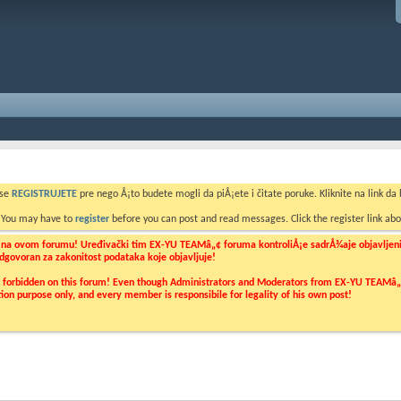
 se
REGISTRUJETE
pre nego Å¡to budete mogli da piÅ¡ete i čitate poruke. Kliknite na link da b
. You may have to
register
before you can post and read messages. Click the register link abo
o na ovom forumu! Uređivački tim EX-YU TEAMâ„¢ foruma kontroliÅ¡e sadrÅ¾aje objavljenih 
 odgovoran za zakonitost podataka koje objavljuje!
ly forbidden on this forum! Even though Administrators and Moderators from EX-YU TEAMâ„¢ f
cation purpose only, and every member is responsibile for legality of his own post!