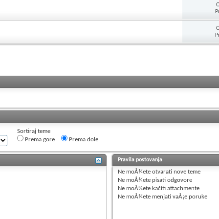
O
P
O
P
Sortiraj teme
Prema gore
Prema dole
Pravila postovanja
Ne moÅ¾ete
otvarati nove teme
Ne moÅ¾ete
pisati odgovore
Ne moÅ¾ete
kačiti attachmente
Ne moÅ¾ete
menjati vaÅ¡e poruke