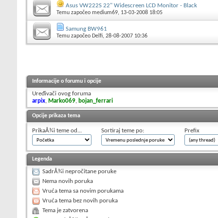
Asus VW222S 22" Widescreen LCD Monitor - Black
Temu započeo
medium69
, 13-03-2008 18:05
Samung BW961
Temu započeo
Delfi
, 28-08-2007 10:36
Informacije o forumu i opcije
Uređivači ovog foruma
arpix
,
Marko069
,
bojan_ferrari
Opcije prikaza tema
PrikaÅ¾i teme od...
Sortiraj teme po:
Prefix
Legenda
SadrÅ¾i nepročitane poruke
Nema novih poruka
Vruća tema sa novim porukama
Vruća tema bez novih poruka
Tema je zatvorena