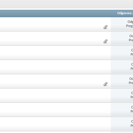
Odgovora
Odg
Preg
Od
Pr
O
P
O
P
Od
Pr
O
P
O
P
O
P