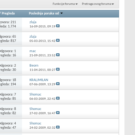
Funkcije foruma
Pretraga ovog foruma
/
Pregleda
Poslednja poruka od
ovora: 211
zlaja
leda: 1.774
16-09-2015,
09:19
govora: 65
zlaja
egleda: 817
05-03-2013,
15:42
dgovora: 1
mac
regleda: 16
21-09-2011,
23:52
dgovora: 2
Beorn
regleda: 30
11-04-2011,
00:27
govora: 18
KRALJMILAN
egleda: 194
07-06-2009,
13:29
dgovora: 7
Shomac
regleda: 85
06-03-2009,
22:42
dgovora: 8
Shomac
regleda: 82
27-02-2009,
16:47
dgovora: 4
Shomac
regleda: 47
24-02-2009,
02:32