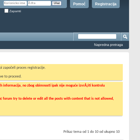
Pomoć
Registracija
Zapamti
Napredna pretraga
i započeli proces registracije.
ve to proceed.
informacija, no zbog obimnosti ipak nije moguće izvrÅ¡iti kontrolu
orum try to delete or edit all the posts with content that is not allowed,
Prikaz tema od 1 do 10 od ukupno 10