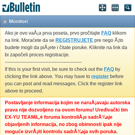
Monitori
Ako je ovo vaÅ¡a prva poseta, prvo pročitajte
FAQ
klikom
na link. Moraćete da se
REGISTRUJETE
pre nego Å¡to
budete mogli da piÅ¡ete i čitate poruke. Kliknite na link da
bi započeli proces registracije.
---------------------------------------------------
If this is your first visit, be sure to check out the
FAQ
by
clicking the link above. You may have to
register
before
you can post and read messages. Click the register link
above to proceed.
Postavljanje informacija kojim se naruÅ¡avaju autorska
prava nije dozvoljeno na ovom forumu! Uređivački tim
EX-YU TEAMâ„¢ foruma kontroliÅ¡e sadrÅ¾aje
objavljenih informacija, no zbog obimnosti ipak nije
moguće izvrÅ¡iti kontrolu sadrÅ¾aja svih poruka.