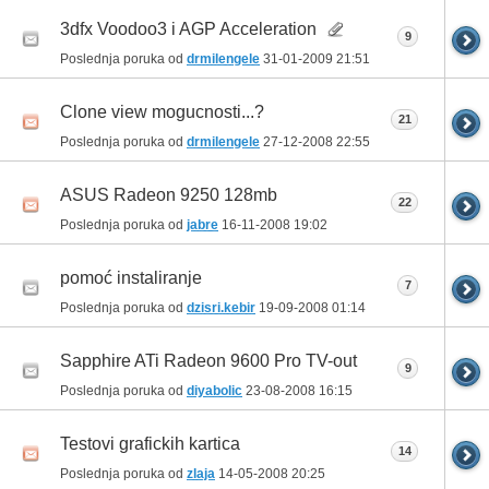
3dfx Voodoo3 i AGP Acceleration
9
Poslednja poruka od
drmilengele
31-01-2009
21:51
Clone view mogucnosti...?
21
Poslednja poruka od
drmilengele
27-12-2008
22:55
ASUS Radeon 9250 128mb
22
Poslednja poruka od
jabre
16-11-2008
19:02
pomoć instaliranje
7
Poslednja poruka od
dzisri.kebir
19-09-2008
01:14
Sapphire ATi Radeon 9600 Pro TV-out
9
Poslednja poruka od
diyabolic
23-08-2008
16:15
Testovi grafickih kartica
14
Poslednja poruka od
zlaja
14-05-2008
20:25