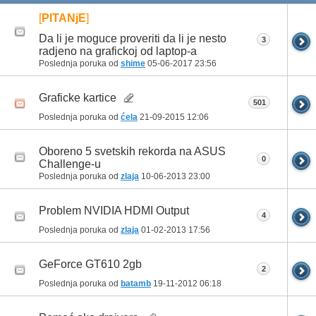
[
PITANjE
]
Da li je moguce proveriti da li je nesto
3
radjeno na grafickoj od laptop-a
Poslednja poruka od
shime
05-06-2017
23:56
Graficke kartice
501
Poslednja poruka od
ćela
21-09-2015
12:06
Oboreno 5 svetskih rekorda na ASUS
0
Challenge-u
Poslednja poruka od
zlaja
10-06-2013
23:00
Problem NVIDIA HDMI Output
4
Poslednja poruka od
zlaja
01-02-2013
17:56
GeForce GT610 2gb
2
Poslednja poruka od
batamb
19-11-2012
06:18