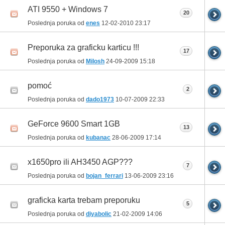
ATI 9550 + Windows 7
20
Poslednja poruka od
enes
12-02-2010
23:17
Preporuka za graficku karticu !!!
17
Poslednja poruka od
Milosh
24-09-2009
15:18
pomoć
2
Poslednja poruka od
dado1973
10-07-2009
22:33
GeForce 9600 Smart 1GB
13
Poslednja poruka od
kubanac
28-06-2009
17:14
x1650pro ili AH3450 AGP???
7
Poslednja poruka od
bojan_ferrari
13-06-2009
23:16
graficka karta trebam preporuku
5
Poslednja poruka od
diyabolic
21-02-2009
14:06