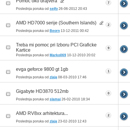
Pomoć oko drajvera
7
Poslednja poruka od
sejfo
26-06-2012
20:43
AMD HD7000 serije (Southern Islands)
2
Poslednja poruka od
Beorn
13-12-2011
00:42
Treba mi pomoc pri Izboru PCI Graficke
9
Kartice
Poslednja poruka od
Marko069
10-12-2010
20:02
evga geforce 9800 gt 1gb
1
Poslednja poruka od
zlaja
08-03-2010
17:46
Gigabyte HD3870 512mb
0
Poslednja poruka od
slamaj
26-02-2010
18:34
AMD RV8xx arhitektura...
2
Poslednja poruka od
zlaja
23-02-2010
12:43