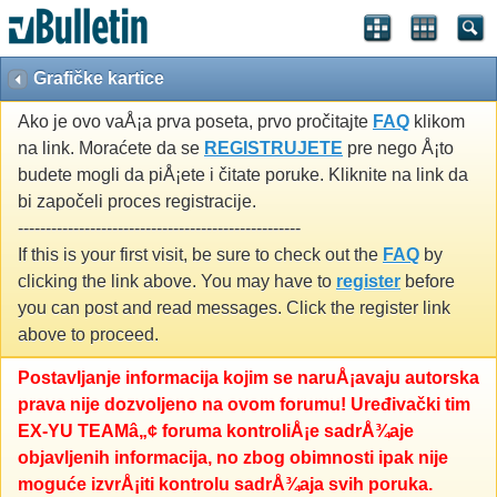
Grafičke kartice
Ako je ovo vaÅ¡a prva poseta, prvo pročitajte
FAQ
klikom
na link. Moraćete da se
REGISTRUJETE
pre nego Å¡to
budete mogli da piÅ¡ete i čitate poruke. Kliknite na link da
bi započeli proces registracije.
---------------------------------------------------
If this is your first visit, be sure to check out the
FAQ
by
clicking the link above. You may have to
register
before
you can post and read messages. Click the register link
above to proceed.
Postavljanje informacija kojim se naruÅ¡avaju autorska
prava nije dozvoljeno na ovom forumu! Uređivački tim
EX-YU TEAMâ„¢ foruma kontroliÅ¡e sadrÅ¾aje
objavljenih informacija, no zbog obimnosti ipak nije
moguće izvrÅ¡iti kontrolu sadrÅ¾aja svih poruka.