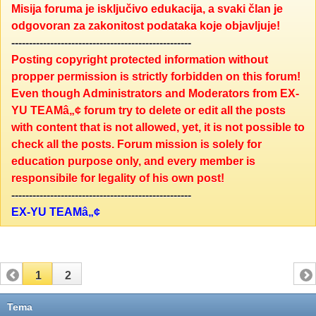
Misija foruma je isključivo edukacija, a svaki član je
odgovoran za zakonitost podataka koje objavljuje!
---------------------------------------------------
Posting copyright protected information without
propper permission is strictly forbidden on this forum!
Even though Administrators and Moderators from EX-
YU TEAMâ„¢ forum try to delete or edit all the posts
with content that is not allowed, yet, it is not possible to
check all the posts. Forum mission is solely for
education purpose only, and every member is
responsibile for legality of his own post!
---------------------------------------------------
EX-YU TEAMâ„¢
1
2
Tema