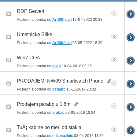
RDP Serveri
0
Poslednja poruka od
AriS0fficial
17-07-2022
20:38
Umetnicke Slike
0
Poslednja poruka od
AriS0fficial
08-05-2022
18:30
Win7 COA
0
Poslednja poruka od
enes
10-04-2018
09:25
PRODAJEM- NW09 Smartwatch Phone
0
Poslednja poruka od
batamb
15-11-2017
23:32
Prodajem parabolu 1,8m
0
Poslednja poruka od
vrabac
02-05-2016
18:24
TuÅ¡ kabine po meri od stakla
0
Poslednja poruka od
milanstzigic
03-04-2016
11:50