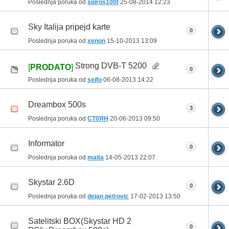
Poslednja poruka od
spiros100t
25-08-2014
12:23
Sky Italija pripejd karte
0
Poslednja poruka od
xenon
15-10-2013
13:09
Strong DVB-T 5200
[
PRODATO
]
0
Poslednja poruka od
sejfo
06-08-2013
14:22
Dreambox 500s
3
Poslednja poruka od
CT0ЯH
20-06-2013
09:50
Informator
0
Poslednja poruka od
maita
14-05-2013
22:07
Skystar 2.6D
0
Poslednja poruka od
dejan petrovic
17-02-2013
13:50
Satelitski BOX(Skystar HD 2
0