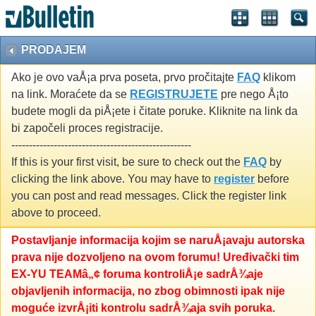
PRODAJEM
Ako je ovo vaÅ¡a prva poseta, prvo pročitajte
FAQ
klikom
na link. Moraćete da se
REGISTRUJETE
pre nego Å¡to
budete mogli da piÅ¡ete i čitate poruke. Kliknite na link da
bi započeli proces registracije.
---------------------------------------------------
If this is your first visit, be sure to check out the
FAQ
by
clicking the link above. You may have to
register
before
you can post and read messages. Click the register link
above to proceed.
Postavljanje informacija kojim se naruÅ¡avaju autorska
prava nije dozvoljeno na ovom forumu! Uređivački tim
EX-YU TEAMâ„¢ foruma kontroliÅ¡e sadrÅ¾aje
objavljenih informacija, no zbog obimnosti ipak nije
moguće izvrÅ¡iti kontrolu sadrÅ¾aja svih poruka.