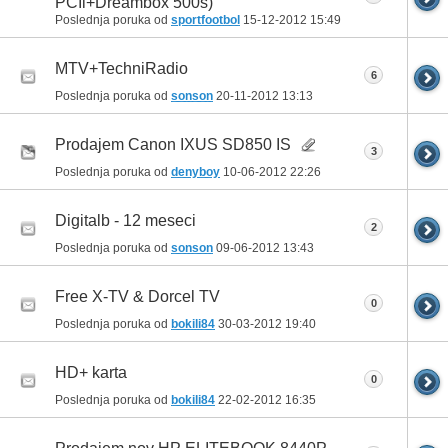
PCIi+Dreambox 500s)
Poslednja poruka od
sportfootbol
15-12-2012
15:49
MTV+TechniRadio
6
Poslednja poruka od
sonson
20-11-2012
13:13
Prodajem Canon IXUS SD850 IS
3
Poslednja poruka od
denyboy
10-06-2012
22:26
Digitalb - 12 meseci
2
Poslednja poruka od
sonson
09-06-2012
13:43
Free X-TV & Dorcel TV
0
Poslednja poruka od
bokili84
30-03-2012
19:40
HD+ karta
0
Poslednja poruka od
bokili84
22-02-2012
16:35