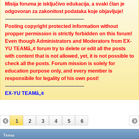
Misija foruma je isključivo edukacija, a svaki član je
odgovoran za zakonitost podataka koje objavljuje!
---------------------------------------------------
Posting copyright protected information without
propper permission is strictly forbidden on this forum!
Even though Administrators and Moderators from EX-
YU TEAMâ„¢ forum try to delete or edit all the posts
with content that is not allowed, yet, it is not possible to
check all the posts. Forum mission is solely for
education purpose only, and every member is
responsibile for legality of his own post!
---------------------------------------------------
EX-YU TEAMâ„¢
1
2
3
4
5
6
Tema