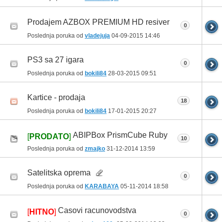
Prodajem AZBOX PREMIUM HD resiver
0
Poslednja poruka od
vladejuja
04-09-2015
14:46
PS3 sa 27 igara
0
Poslednja poruka od
bokili84
28-03-2015
09:51
Kartice - prodaja
18
Poslednja poruka od
bokili84
17-01-2015
20:27
ABIPBox PrismCube Ruby
[
PRODATO
]
10
Poslednja poruka od
zmajko
31-12-2014
13:59
Satelitska oprema
0
Poslednja poruka od
KARABAYA
05-11-2014
18:58
Casovi racunovodstva
[
HITNO
]
0