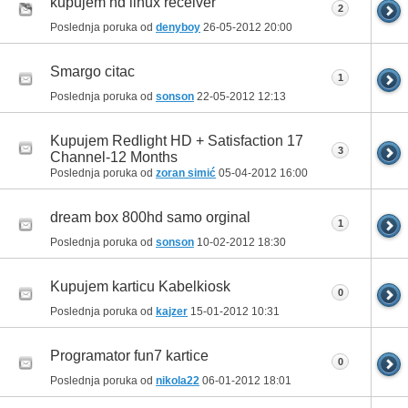
kupujem hd linux receiver
2
Poslednja poruka od
denyboy
26-05-2012
20:00
Smargo citac
1
Poslednja poruka od
sonson
22-05-2012
12:13
Kupujem Redlight HD + Satisfaction 17
3
Channel-12 Months
Poslednja poruka od
zoran simić
05-04-2012
16:00
dream box 800hd samo orginal
1
Poslednja poruka od
sonson
10-02-2012
18:30
Kupujem karticu Kabelkiosk
0
Poslednja poruka od
kajzer
15-01-2012
10:31
Programator fun7 kartice
0
Poslednja poruka od
nikola22
06-01-2012
18:01