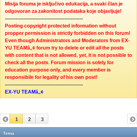
Misija foruma je isključivo edukacija, a svaki član je
odgovoran za zakonitost podataka koje objavljuje!
---------------------------------------------------
Posting copyright protected information without
propper permission is strictly forbidden on this forum!
Even though Administrators and Moderators from EX-
YU TEAMâ„¢ forum try to delete or edit all the posts
with content that is not allowed, yet, it is not possible to
check all the posts. Forum mission is solely for
education purpose only, and every member is
responsibile for legality of his own post!
---------------------------------------------------
EX-YU TEAMâ„¢
1
2
3
Tema