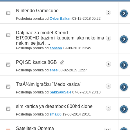
Nintendo Gamecube
0
Poslednja poruka od
CyberBalkan
03-12-2018
05:22
Daljinac za model Xtrend
ET9000HD,trazim i kupujem ,ako neko ima
2
nek mi se javi ....
Poslednja poruka od
sonson
19-09-2016
23:45
PQI SD kartica 8GB
4
Poslednja poruka od
enes
08-02-2015
12:27
TraÅ¾im igračku "Medo kasica"
9
Poslednja poruka od
SakiSakiSale
07-07-2014
23:10
sim kartica ya dreambox 800hd clone
0
Poslednja poruka od
zmaj60
19-03-2014
20:31
Satelitska Oprema