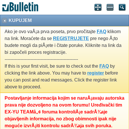
KUPUJEM
Ako je ovo vaÅ¡a prva poseta, prvo pročitajte
FAQ
klikom
na link. Moraćete da se
REGISTRUJETE
pre nego Å¡to
budete mogli da piÅ¡ete i čitate poruke. Kliknite na link da
bi započeli proces registracije.
---------------------------------------------------
If this is your first visit, be sure to check out the
FAQ
by
clicking the link above. You may have to
register
before
you can post and read messages. Click the register link
above to proceed.
Postavljanje informacija kojim se naruÅ¡avaju autorska
prava nije dozvoljeno na ovom forumu! Uređivački tim
EX-YU TEAMâ„¢ foruma kontroliÅ¡e sadrÅ¾aje
objavljenih informacija, no zbog obimnosti ipak nije
moguće izvrÅ¡iti kontrolu sadrÅ¾aja svih poruka.