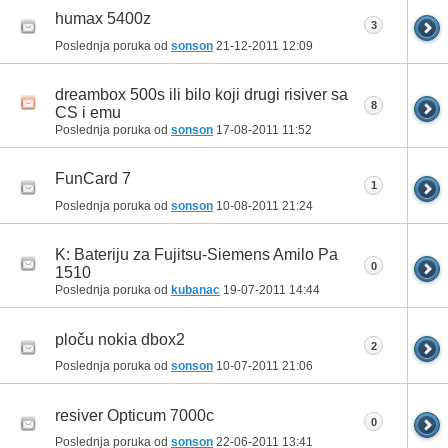
humax 5400z
3
Poslednja poruka od
sonson
21-12-2011
12:09
dreambox 500s ili bilo koji drugi risiver sa
8
CS i emu
Poslednja poruka od
sonson
17-08-2011
11:52
FunCard 7
1
Poslednja poruka od
sonson
10-08-2011
21:24
K: Bateriju za Fujitsu-Siemens Amilo Pa
0
1510
Poslednja poruka od
kubanac
19-07-2011
14:44
ploču nokia dbox2
2
Poslednja poruka od
sonson
10-07-2011
21:06
resiver Opticum 7000c
0
Poslednja poruka od
sonson
22-06-2011
13:41