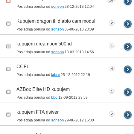
14
Poslednja poruka od
sonson
28-12-2013
12:04
Kupujem dragon ili diablo cam modul
2
Poslednja poruka od
sonson
05-06-2013
23:09
kupujem dreambox 500hd
1
Poslednja poruka od
sonson
13-03-2013
14:56
CCFL
4
Poslednja poruka od
jabre
25-12-2012
22:19
AZBox Elite HD kupujem
1
Poslednja poruka od
bbc
12-09-2012
23:59
kupujem FTA risiver
2
Poslednja poruka od
sonson
29-06-2012
16:30