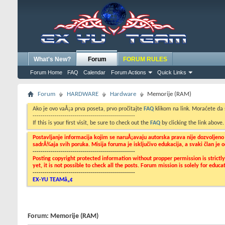
What's New?
Forum
FORUM RULES
Forum Home
FAQ
Calendar
Forum Actions
Quick Links
Forum
HARDWARE
Hardware
Memorije (RAM)
Ako je ovo vaÅ¡a prva poseta, prvo pročitajte
FAQ
klikom na link. Moraćete da
---------------------------------------------------
If this is your first visit, be sure to check out the
FAQ
by clicking the link above
Postavljanje informacija kojim se naruÅ¡avaju autorska prava nije dozvoljen
sadrÅ¾aja svih poruka. Misija foruma je isključivo edukacija, a svaki član je
---------------------------------------------------
Posting copyright protected information without propper permission is strict
yet, it is not possible to check all the posts. Forum mission is solely for edu
---------------------------------------------------
EX-YU TEAMâ„¢
Forum:
Memorije (RAM)