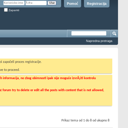
Pomoć
Registracija
Zapamti
Napredna pretraga
i započeli proces registracije.
ve to proceed.
informacija, no zbog obimnosti ipak nije moguće izvrÅ¡iti kontrolu
orum try to delete or edit all the posts with content that is not allowed,
Prikaz tema od 1 do 8 od ukupno 8