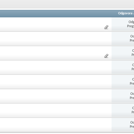
Odgovora
Odg
Preg
Od
Pr
O
P
O
P
O
Pr
Od
Pr
O
P
Od
Pr