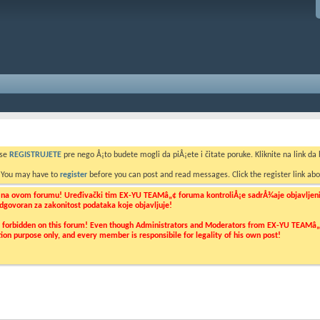
 se
REGISTRUJETE
pre nego Å¡to budete mogli da piÅ¡ete i čitate poruke. Kliknite na link da b
. You may have to
register
before you can post and read messages. Click the register link abo
o na ovom forumu! Uređivački tim EX-YU TEAMâ„¢ foruma kontroliÅ¡e sadrÅ¾aje objavljenih 
 odgovoran za zakonitost podataka koje objavljuje!
ly forbidden on this forum! Even though Administrators and Moderators from EX-YU TEAMâ„¢ f
cation purpose only, and every member is responsibile for legality of his own post!