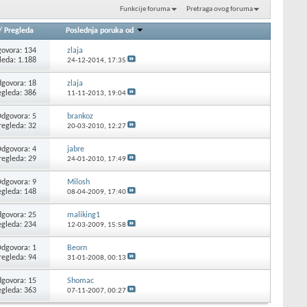
Funkcije foruma
Pretraga ovog foruma
/
Pregleda
Poslednja poruka od
ovora: 134
zlaja
leda: 1.188
24-12-2014,
17:35
govora: 18
zlaja
egleda: 386
11-11-2013,
19:04
dgovora: 5
brankoz
regleda: 32
20-03-2010,
12:27
dgovora: 4
jabre
regleda: 29
24-01-2010,
17:49
dgovora: 9
Milosh
egleda: 148
08-04-2009,
17:40
govora: 25
maliking1
egleda: 234
12-03-2009,
15:58
dgovora: 1
Beorn
regleda: 94
31-01-2008,
00:13
govora: 15
Shomac
egleda: 363
07-11-2007,
00:27