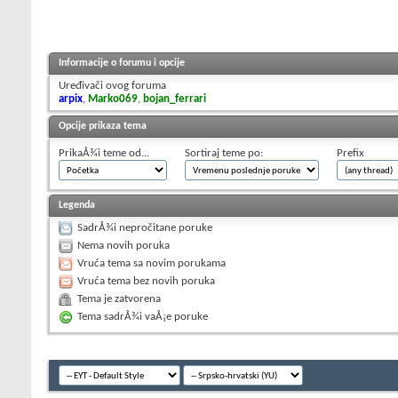
Informacije o forumu i opcije
Uređivači ovog foruma
arpix
,
Marko069
,
bojan_ferrari
Opcije prikaza tema
PrikaÅ¾i teme od...
Sortiraj teme po:
Prefix
Legenda
SadrÅ¾i nepročitane poruke
Nema novih poruka
Vruća tema sa novim porukama
Vruća tema bez novih poruka
Tema je zatvorena
Tema sadrÅ¾i vaÅ¡e poruke