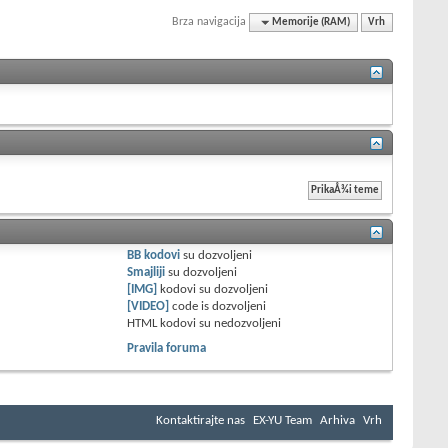
Brza navigacija
Memorije (RAM)
Vrh
BB kodovi
su
dozvoljeni
Smajliji
su
dozvoljeni
[IMG]
kodovi su
dozvoljeni
[VIDEO]
code is
dozvoljeni
HTML kodovi su
nedozvoljeni
Pravila foruma
Kontaktirajte nas
EX-YU Team
Arhiva
Vrh