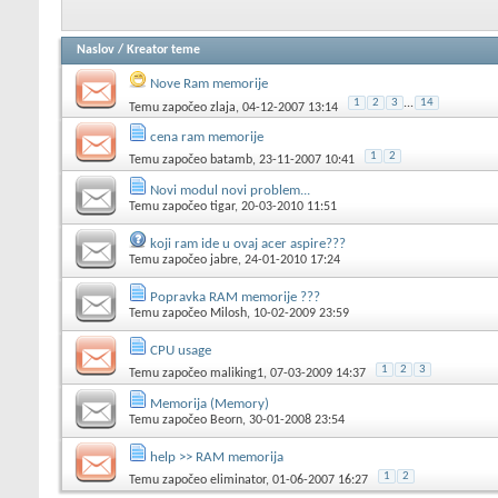
Naslov
/
Kreator teme
Nove Ram memorije
1
2
3
...
14
Temu započeo
zlaja
, 04-12-2007 13:14
cena ram memorije
1
2
Temu započeo
batamb
, 23-11-2007 10:41
Novi modul novi problem...
Temu započeo
tigar
, 20-03-2010 11:51
koji ram ide u ovaj acer aspire???
Temu započeo
jabre
, 24-01-2010 17:24
Popravka RAM memorije ???
Temu započeo
Milosh
, 10-02-2009 23:59
CPU usage
1
2
3
Temu započeo
maliking1
, 07-03-2009 14:37
Memorija (Memory)
Temu započeo
Beorn
, 30-01-2008 23:54
help >> RAM memorija
1
2
Temu započeo
eliminator
, 01-06-2007 16:27