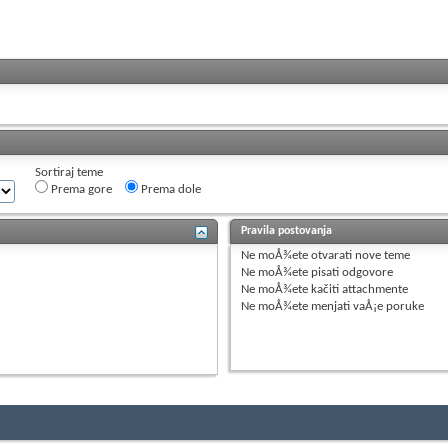
Sortiraj teme
Prema gore
Prema dole
Pravila postovanja
Ne moÅ¾ete
otvarati nove teme
Ne moÅ¾ete
pisati odgovore
Ne moÅ¾ete
kačiti attachmente
Ne moÅ¾ete
menjati vaÅ¡e poruke