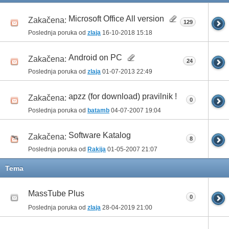
Microsoft Office All version
Zakačena:
129
Poslednja poruka od
zlaja
16-10-2018
15:18
Android on PC
Zakačena:
24
Poslednja poruka od
zlaja
01-07-2013
22:49
apzz (for download) pravilnik !
Zakačena:
0
Poslednja poruka od
batamb
04-07-2007
19:04
Software Katalog
Zakačena:
8
Poslednja poruka od
Rakija
01-05-2007
21:07
Tema
MassTube Plus
0
Poslednja poruka od
zlaja
28-04-2019
21:00