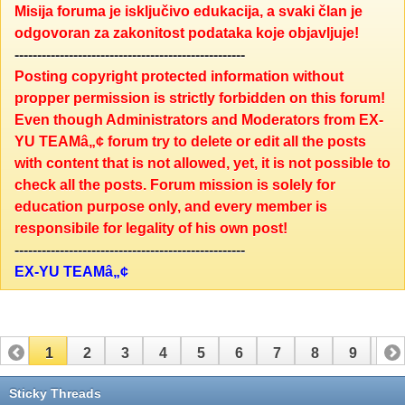
Misija foruma je isključivo edukacija, a svaki član je
odgovoran za zakonitost podataka koje objavljuje!
---------------------------------------------------
Posting copyright protected information without
propper permission is strictly forbidden on this forum!
Even though Administrators and Moderators from EX-
YU TEAMâ„¢ forum try to delete or edit all the posts
with content that is not allowed, yet, it is not possible to
check all the posts. Forum mission is solely for
education purpose only, and every member is
responsibile for legality of his own post!
---------------------------------------------------
EX-YU TEAMâ„¢
1
2
3
4
5
6
7
8
9
10
11
12
13
14
15
16
17
Sticky Threads