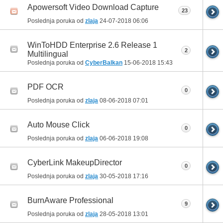
Apowersoft Video Download Capture
23
Poslednja poruka od
zlaja
24-07-2018
06:06
WinToHDD Enterprise 2.6 Release 1
2
Multilingual
Poslednja poruka od
CyberBalkan
15-06-2018
15:43
PDF OCR
0
Poslednja poruka od
zlaja
08-06-2018
07:01
Auto Mouse Click
0
Poslednja poruka od
zlaja
06-06-2018
19:08
CyberLink MakeupDirector
0
Poslednja poruka od
zlaja
30-05-2018
17:16
BurnAware Professional
9
Poslednja poruka od
zlaja
28-05-2018
13:01