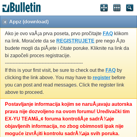
Appz (download)
Ako je ovo vaÅ¡a prva poseta, prvo pročitajte
FAQ
klikom
na link. Moraćete da se
REGISTRUJETE
pre nego Å¡to
budete mogli da piÅ¡ete i čitate poruke. Kliknite na link da
bi započeli proces registracije.
---------------------------------------------------
If this is your first visit, be sure to check out the
FAQ
by
clicking the link above. You may have to
register
before
you can post and read messages. Click the register link
above to proceed.
Postavljanje informacija kojim se naruÅ¡avaju autorska
prava nije dozvoljeno na ovom forumu! Uređivački tim
EX-YU TEAMâ„¢ foruma kontroliÅ¡e sadrÅ¾aje
objavljenih informacija, no zbog obimnosti ipak nije
moguće izvrÅ¡iti kontrolu sadrÅ¾aja svih poruka.