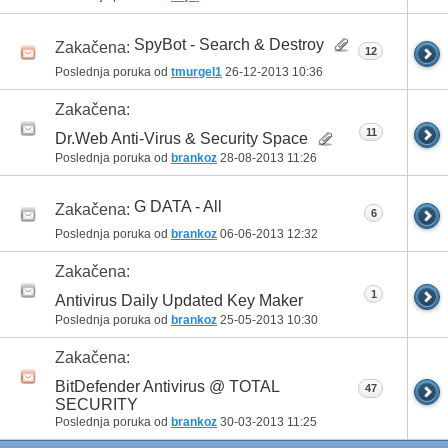
SpyBot - Search & Destroy
Zakačena:
12
Poslednja poruka od
tmurgel1
26-12-2013
10:36
Zakačena:
11
Dr.Web Anti-Virus & Security Space
Poslednja poruka od
brankoz
28-08-2013
11:26
G DATA - All
Zakačena:
6
Poslednja poruka od
brankoz
06-06-2013
12:32
Zakačena:
1
Antivirus Daily Updated Key Maker
Poslednja poruka od
brankoz
25-05-2013
10:30
Zakačena:
BitDefender Antivirus @ TOTAL
47
SECURITY
Poslednja poruka od
brankoz
30-03-2013
11:25