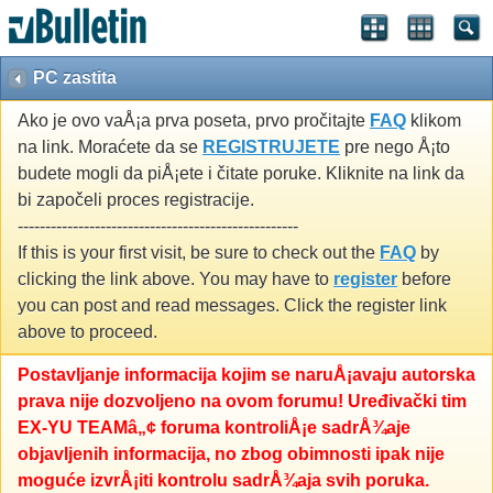
PC zastita
Ako je ovo vaÅ¡a prva poseta, prvo pročitajte
FAQ
klikom
na link. Moraćete da se
REGISTRUJETE
pre nego Å¡to
budete mogli da piÅ¡ete i čitate poruke. Kliknite na link da
bi započeli proces registracije.
---------------------------------------------------
If this is your first visit, be sure to check out the
FAQ
by
clicking the link above. You may have to
register
before
you can post and read messages. Click the register link
above to proceed.
Postavljanje informacija kojim se naruÅ¡avaju autorska
prava nije dozvoljeno na ovom forumu! Uređivački tim
EX-YU TEAMâ„¢ foruma kontroliÅ¡e sadrÅ¾aje
objavljenih informacija, no zbog obimnosti ipak nije
moguće izvrÅ¡iti kontrolu sadrÅ¾aja svih poruka.