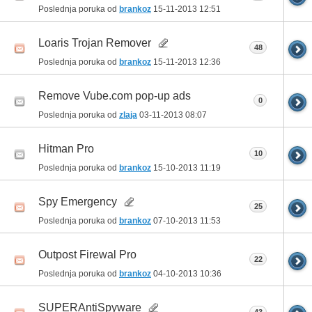
Poslednja poruka od
brankoz
15-11-2013
12:51
Loaris Trojan Remover
48
Poslednja poruka od
brankoz
15-11-2013
12:36
Remove Vube.com pop-up ads
0
Poslednja poruka od
zlaja
03-11-2013
08:07
Hitman Pro
10
Poslednja poruka od
brankoz
15-10-2013
11:19
Spy Emergency
25
Poslednja poruka od
brankoz
07-10-2013
11:53
Outpost Firewal Pro
22
Poslednja poruka od
brankoz
04-10-2013
10:36
SUPERAntiSpyware
43