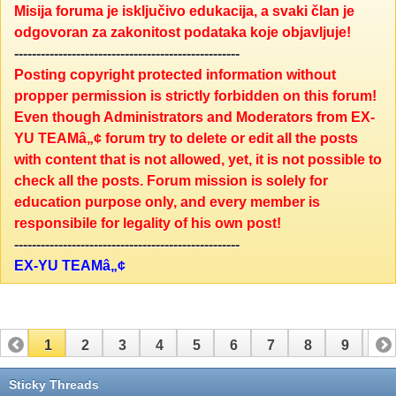
Misija foruma je isključivo edukacija, a svaki član je
odgovoran za zakonitost podataka koje objavljuje!
---------------------------------------------------
Posting copyright protected information without
propper permission is strictly forbidden on this forum!
Even though Administrators and Moderators from EX-
YU TEAMâ„¢ forum try to delete or edit all the posts
with content that is not allowed, yet, it is not possible to
check all the posts. Forum mission is solely for
education purpose only, and every member is
responsibile for legality of his own post!
---------------------------------------------------
EX-YU TEAMâ„¢
1
2
3
4
5
6
7
8
9
10
11
12
13
14
15
Sticky Threads