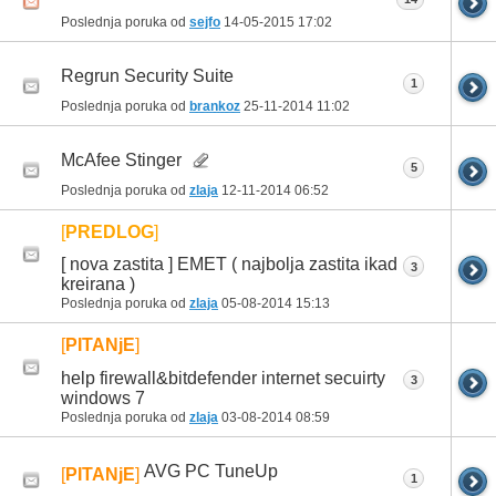
Poslednja poruka od
sejfo
14-05-2015
17:02
Regrun Security Suite
1
Poslednja poruka od
brankoz
25-11-2014
11:02
McAfee Stinger
5
Poslednja poruka od
zlaja
12-11-2014
06:52
[
PREDLOG
]
[ nova zastita ] EMET ( najbolja zastita ikad
3
kreirana )
Poslednja poruka od
zlaja
05-08-2014
15:13
[
PITANjE
]
help firewall&bitdefender internet secuirty
3
windows 7
Poslednja poruka od
zlaja
03-08-2014
08:59
AVG PC TuneUp
[
PITANjE
]
1