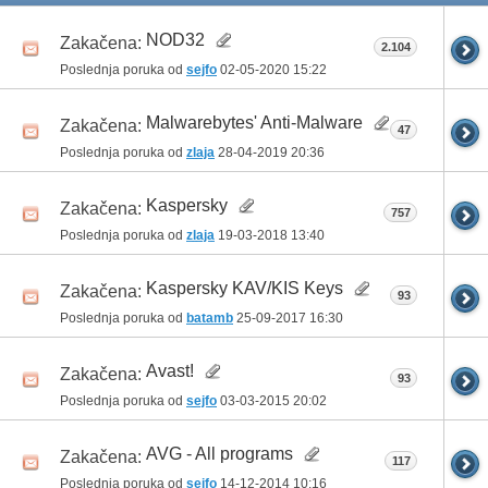
NOD32
Zakačena:
2.104
Poslednja poruka od
sejfo
02-05-2020
15:22
Malwarebytes' Anti-Malware
Zakačena:
47
Poslednja poruka od
zlaja
28-04-2019
20:36
Kaspersky
Zakačena:
757
Poslednja poruka od
zlaja
19-03-2018
13:40
Kaspersky KAV/KIS Keys
Zakačena:
93
Poslednja poruka od
batamb
25-09-2017
16:30
Avast!
Zakačena:
93
Poslednja poruka od
sejfo
03-03-2015
20:02
AVG - All programs
Zakačena:
117
Poslednja poruka od
sejfo
14-12-2014
10:16