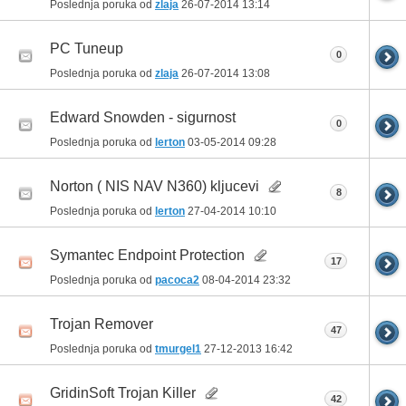
Poslednja poruka od
zlaja
26-07-2014
13:14
PC Tuneup
0
Poslednja poruka od
zlaja
26-07-2014
13:08
Edward Snowden - sigurnost
0
Poslednja poruka od
lerton
03-05-2014
09:28
Norton ( NIS NAV N360) kljucevi
8
Poslednja poruka od
lerton
27-04-2014
10:10
Symantec Endpoint Protection
17
Poslednja poruka od
pacoca2
08-04-2014
23:32
Trojan Remover
47
Poslednja poruka od
tmurgel1
27-12-2013
16:42
GridinSoft Trojan Killer
42