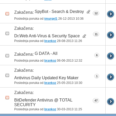
SpyBot - Search & Destroy
Zakačena:
12
Poslednja poruka od
tmurgel1
26-12-2013
10:36
Zakačena:
11
Dr.Web Anti-Virus & Security Space
Poslednja poruka od
brankoz
28-08-2013
11:26
G DATA - All
Zakačena:
6
Poslednja poruka od
brankoz
06-06-2013
12:32
Zakačena:
1
Antivirus Daily Updated Key Maker
Poslednja poruka od
brankoz
25-05-2013
10:30
Zakačena:
BitDefender Antivirus @ TOTAL
47
SECURITY
Poslednja poruka od
brankoz
30-03-2013
11:25