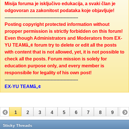
Misija foruma je isključivo edukacija, a svaki član je
odgovoran za zakonitost podataka koje objavljuje!
---------------------------------------------------
Posting copyright protected information without
propper permission is strictly forbidden on this forum!
Even though Administrators and Moderators from EX-
YU TEAMâ„¢ forum try to delete or edit all the posts
with content that is not allowed, yet, it is not possible to
check all the posts. Forum mission is solely for
education purpose only, and every member is
responsibile for legality of his own post!
---------------------------------------------------
EX-YU TEAMâ„¢
1
2
3
4
5
6
7
8
9
10
11
12
13
14
15
Sticky Threads