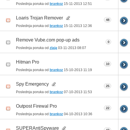
Poslednja poruka od
brankoz
15-11-2013
12:51
Loaris Trojan Remover
48
Poslednja poruka od
brankoz
15-11-2013
12:36
Remove Vube.com pop-up ads
0
Poslednja poruka od
zlaja
03-11-2013
08:07
Hitman Pro
10
Poslednja poruka od
brankoz
15-10-2013
11:19
Spy Emergency
25
Poslednja poruka od
brankoz
07-10-2013
11:53
Outpost Firewal Pro
22
Poslednja poruka od
brankoz
04-10-2013
10:36
SUPERAntiSpyware
43