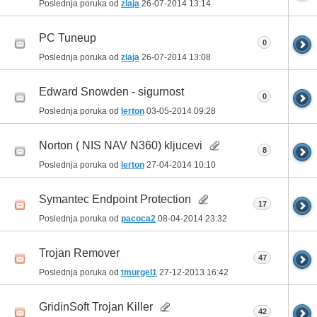
Poslednja poruka od
zlaja
26-07-2014
13:14
PC Tuneup
0
Poslednja poruka od
zlaja
26-07-2014
13:08
Edward Snowden - sigurnost
0
Poslednja poruka od
lerton
03-05-2014
09:28
Norton ( NIS NAV N360) kljucevi
8
Poslednja poruka od
lerton
27-04-2014
10:10
Symantec Endpoint Protection
17
Poslednja poruka od
pacoca2
08-04-2014
23:32
Trojan Remover
47
Poslednja poruka od
tmurgel1
27-12-2013
16:42
GridinSoft Trojan Killer
42