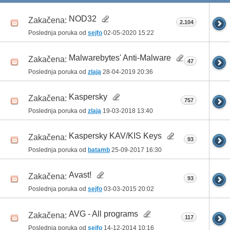
NOD32
Zakačena:
2.104
Poslednja poruka od
sejfo
02-05-2020
15:22
Malwarebytes' Anti-Malware
Zakačena:
47
Poslednja poruka od
zlaja
28-04-2019
20:36
Kaspersky
Zakačena:
757
Poslednja poruka od
zlaja
19-03-2018
13:40
Kaspersky KAV/KIS Keys
Zakačena:
93
Poslednja poruka od
batamb
25-09-2017
16:30
Avast!
Zakačena:
93
Poslednja poruka od
sejfo
03-03-2015
20:02
AVG - All programs
Zakačena:
117
Poslednja poruka od
sejfo
14-12-2014
10:16