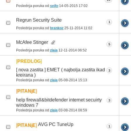
Poslednja poruka od
sejfo
14-05-2015
17:02
Regrun Security Suite
1
Poslednja poruka od
brankoz
25-11-2014
11:02
McAfee Stinger
5
Poslednja poruka od
zlaja
12-11-2014
06:52
[
PREDLOG
]
[ nova zastita ] EMET ( najbolja zastita ikad
3
kreirana )
Poslednja poruka od
zlaja
05-08-2014
15:13
[
PITANjE
]
help firewall&bitdefender internet secuirty
3
windows 7
Poslednja poruka od
zlaja
03-08-2014
08:59
AVG PC TuneUp
[
PITANjE
]
1