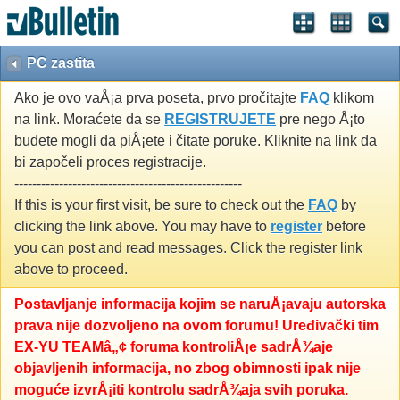
PC zastita
Ako je ovo vaÅ¡a prva poseta, prvo pročitajte
FAQ
klikom
na link. Moraćete da se
REGISTRUJETE
pre nego Å¡to
budete mogli da piÅ¡ete i čitate poruke. Kliknite na link da
bi započeli proces registracije.
---------------------------------------------------
If this is your first visit, be sure to check out the
FAQ
by
clicking the link above. You may have to
register
before
you can post and read messages. Click the register link
above to proceed.
Postavljanje informacija kojim se naruÅ¡avaju autorska
prava nije dozvoljeno na ovom forumu! Uređivački tim
EX-YU TEAMâ„¢ foruma kontroliÅ¡e sadrÅ¾aje
objavljenih informacija, no zbog obimnosti ipak nije
moguće izvrÅ¡iti kontrolu sadrÅ¾aja svih poruka.