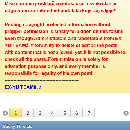
Misija foruma je isključivo edukacija, a svaki član je
odgovoran za zakonitost podataka koje objavljuje!
---------------------------------------------------
Posting copyright protected information without
propper permission is strictly forbidden on this forum!
Even though Administrators and Moderators from EX-
YU TEAMâ„¢ forum try to delete or edit all the posts
with content that is not allowed, yet, it is not possible to
check all the posts. Forum mission is solely for
education purpose only, and every member is
responsibile for legality of his own post!
---------------------------------------------------
EX-YU TEAMâ„¢
1
2
3
4
5
6
7
Sticky Threads