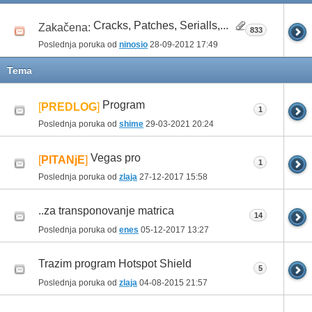
Cracks, Patches, Serialls,...
Zakačena:
833
Poslednja poruka od
ninosio
28-09-2012
17:49
Tema
Program
[
PREDLOG
]
1
Poslednja poruka od
shime
29-03-2021
20:24
Vegas pro
[
PITANjE
]
1
Poslednja poruka od
zlaja
27-12-2017
15:58
..za transponovanje matrica
14
Poslednja poruka od
enes
05-12-2017
13:27
Trazim program Hotspot Shield
5
Poslednja poruka od
zlaja
04-08-2015
21:57