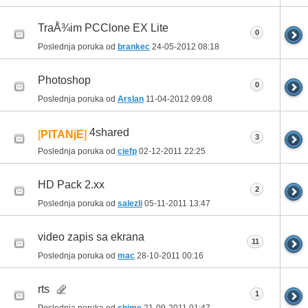
TraÅ¾im PCClone EX Lite
0
Poslednja poruka od
brankec
24-05-2012
08:18
Photoshop
0
Poslednja poruka od
Arslan
11-04-2012
09:08
4shared
[
PITANjE
]
3
Poslednja poruka od
ciefp
02-12-2011
22:25
HD Pack 2.xx
2
Poslednja poruka od
salezli
05-11-2011
13:47
video zapis sa ekrana
11
Poslednja poruka od
mac
28-10-2011
00:16
rts
1