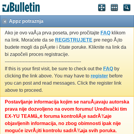
Appz potraznja
Ako je ovo vaÅ¡a prva poseta, prvo pročitajte
FAQ
klikom
na link. Moraćete da se
REGISTRUJETE
pre nego Å¡to
budete mogli da piÅ¡ete i čitate poruke. Kliknite na link da
bi započeli proces registracije.
---------------------------------------------------
If this is your first visit, be sure to check out the
FAQ
by
clicking the link above. You may have to
register
before
you can post and read messages. Click the register link
above to proceed.
Postavljanje informacija kojim se naruÅ¡avaju autorska
prava nije dozvoljeno na ovom forumu! Uređivački tim
EX-YU TEAMâ„¢ foruma kontroliÅ¡e sadrÅ¾aje
objavljenih informacija, no zbog obimnosti ipak nije
moguće izvrÅ¡iti kontrolu sadrÅ¾aja svih poruka.