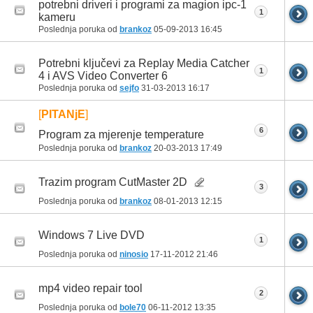
potrebni driveri i programi za magion ipc-1
1
kameru
Poslednja poruka od
brankoz
05-09-2013
16:45
Potrebni ključevi za Replay Media Catcher
1
4 i AVS Video Converter 6
Poslednja poruka od
sejfo
31-03-2013
16:17
[
PITANjE
]
6
Program za mjerenje temperature
Poslednja poruka od
brankoz
20-03-2013
17:49
Trazim program CutMaster 2D
3
Poslednja poruka od
brankoz
08-01-2013
12:15
Windows 7 Live DVD
1
Poslednja poruka od
ninosio
17-11-2012
21:46
mp4 video repair tool
2
Poslednja poruka od
bole70
06-11-2012
13:35