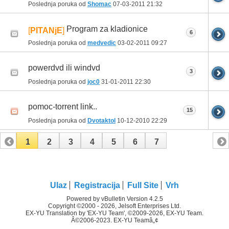
Poslednja poruka od
Shomac
07-03-2011
21:32
Program za kladionice
[
PITANjE
]
6
Poslednja poruka od
medvedic
03-02-2011
09:27
powerdvd ili windvd
3
Poslednja poruka od
joc0
31-01-2011
22:30
pomoc-torrent link..
15
Poslednja poruka od
Dvotaktol
10-12-2010
22:29
1
2
3
4
5
6
7
Ulaz
Registracija
Full Site
Vrh
Powered by vBulletin Version 4.2.5
Copyright ©2000 - 2026, Jelsoft Enterprises Ltd.
EX-YU Translation by 'EX-YU Team', ©2009-2026, EX-YU Team.
Â©2006-2023. EX-YU Teamâ„¢