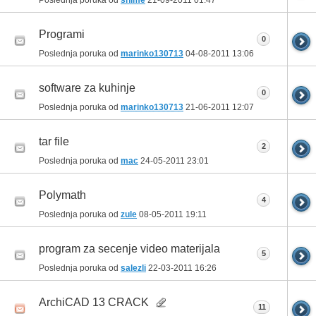
Poslednja poruka od
shime
21-09-2011
01:47
Programi
0
Poslednja poruka od
marinko130713
04-08-2011
13:06
software za kuhinje
0
Poslednja poruka od
marinko130713
21-06-2011
12:07
tar file
2
Poslednja poruka od
mac
24-05-2011
23:01
Polymath
4
Poslednja poruka od
zule
08-05-2011
19:11
program za secenje video materijala
5
Poslednja poruka od
salezli
22-03-2011
16:26
ArchiCAD 13 CRACK
11