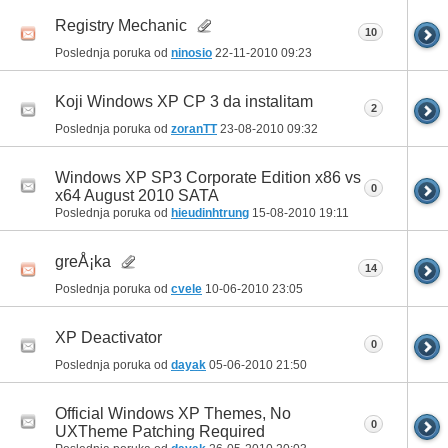
Registry Mechanic
10
Poslednja poruka od
ninosio
22-11-2010
09:23
Koji Windows XP CP 3 da instalitam
2
Poslednja poruka od
zoranTT
23-08-2010
09:32
Windows XP SP3 Corporate Edition x86 vs
0
x64 August 2010 SATA
Poslednja poruka od
hieudinhtrung
15-08-2010
19:11
greÅ¡ka
14
Poslednja poruka od
cvele
10-06-2010
23:05
XP Deactivator
0
Poslednja poruka od
dayak
05-06-2010
21:50
Official Windows XP Themes, No
0
UXTheme Patching Required