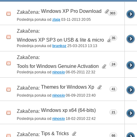
Windows XP Pro Download
Zakačena:
303
Poslednja poruka od
zlaja
03-11-2013
20:05
Zakačena:
35
Windows XP SP3 on USB & lite & micro
Poslednja poruka od
brankoz
25-03-2013
13:13
Zakačena:
24
Tools for Windows Genuine Activation
Poslednja poruka od
ninosio
06-05-2011
22:32
Themes for Windows Xp
Zakačena:
41
Poslednja poruka od
ninosio
06-09-2010
23:40
Windows xp x64 (64-bits)
Zakačena:
21
Poslednja poruka od
ninosio
18-02-2010
22:42
Tips & Tricks
Zakačena:
66