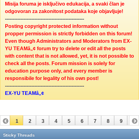
Misija foruma je isključivo edukacija, a svaki član je
odgovoran za zakonitost podataka koje objavljuje!
---------------------------------------------------
Posting copyright protected information without
propper permission is strictly forbidden on this forum!
Even though Administrators and Moderators from EX-
YU TEAMâ„¢ forum try to delete or edit all the posts
with content that is not allowed, yet, it is not possible to
check all the posts. Forum mission is solely for
education purpose only, and every member is
responsibile for legality of his own post!
---------------------------------------------------
EX-YU TEAMâ„¢
1
2
3
4
5
6
7
8
9
10
11
12
13
14
15
16
Sticky Threads