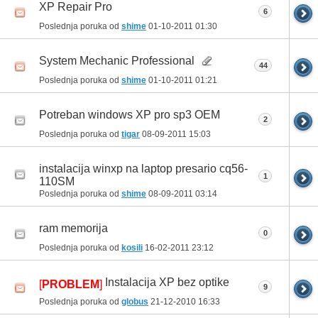
XP Repair Pro
6
Poslednja poruka od
shime
01-10-2011
01:30
System Mechanic Professional
44
Poslednja poruka od
shime
01-10-2011
01:21
Potreban windows XP pro sp3 OEM
2
Poslednja poruka od
tigar
08-09-2011
15:03
instalacija winxp na laptop presario cq56-
1
110SM
Poslednja poruka od
shime
08-09-2011
03:14
ram memorija
0
Poslednja poruka od
kosili
16-02-2011
23:12
Instalacija XP bez optike
[
PROBLEM
]
9
Poslednja poruka od
globus
21-12-2010
16:33