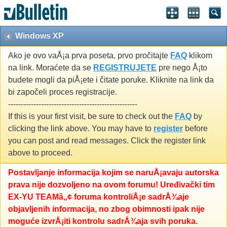
Windows XP
Ako je ovo vaÅ¡a prva poseta, prvo pročitajte
FAQ
klikom
na link. Moraćete da se
REGISTRUJETE
pre nego Å¡to
budete mogli da piÅ¡ete i čitate poruke. Kliknite na link da
bi započeli proces registracije.
---------------------------------------------------
If this is your first visit, be sure to check out the
FAQ
by
clicking the link above. You may have to
register
before
you can post and read messages. Click the register link
above to proceed.
Postavljanje informacija kojim se naruÅ¡avaju autorska
prava nije dozvoljeno na ovom forumu! Uređivački tim
EX-YU TEAMâ„¢ foruma kontroliÅ¡e sadrÅ¾aje
objavljenih informacija, no zbog obimnosti ipak nije
moguće izvrÅ¡iti kontrolu sadrÅ¾aja svih poruka.