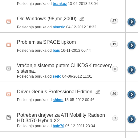
Poslednja poruka od
brankoz
13-02-2013
23:04
Old Windows (98,me,2000)
27
Poslednja poruka od
ninosio
04-12-2012
18:32
Problem sa SPACE tipkom
19
Poslednja poruka od
bajs
16-11-2012
00:44
Vraćanje sistema putem CHKDSK recovery
0
sistema...
Poslednja poruka od
sejfo
04-06-2012
11:01
Driver Genius Professional Edition
20
Poslednja poruka od
shime
18-05-2012
00:46
Potreban drajver za ATI Mobility Radeon
7
HD 3470 Hybrid X2
Poslednja poruka od
bole70
06-12-2011
23:34