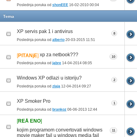
Poslednja poruka od
shonEEE
16-02-2010
00:04
Tema
XP servis pak 1 i antivirus
8
Poslednja poruka od
alberto
20-03-2015
11:51
xp za netbook???
[
PITANjE
]
10
Poslednja poruka od
jabre
14-04-2014
08:05
Windows XP odlazi u istoriju?
2
Poslednja poruka od
zlaja
12-04-2014
09:27
XP Smoker Pro
1
Poslednja poruka od
brankoz
06-06-2013
12:44
[
REÅ ENO
]
kojim programom convertovati windows
11
movie maker fajl u windows media fajl