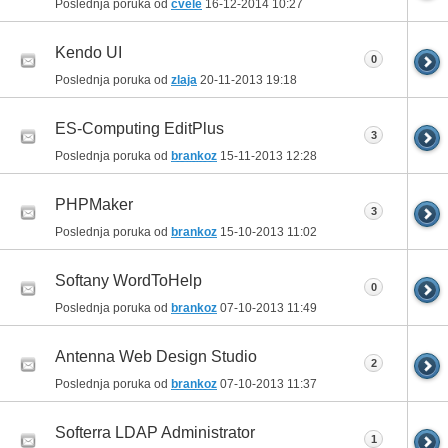
Poslednja poruka od
cvele
16-12-2014
10:27
Kendo UI
0
Poslednja poruka od
zlaja
20-11-2013
19:18
ES-Computing EditPlus
3
Poslednja poruka od
brankoz
15-11-2013
12:28
PHPMaker
3
Poslednja poruka od
brankoz
15-10-2013
11:02
Softany WordToHelp
0
Poslednja poruka od
brankoz
07-10-2013
11:49
Antenna Web Design Studio
2
Poslednja poruka od
brankoz
07-10-2013
11:37
Softerra LDAP Administrator
1