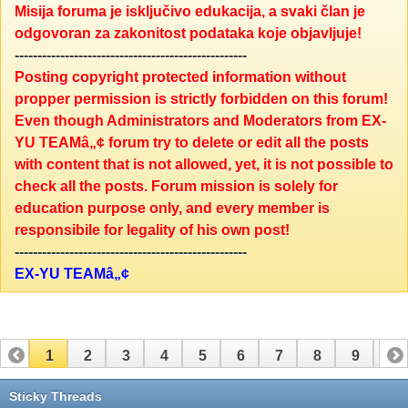
Misija foruma je isključivo edukacija, a svaki član je
odgovoran za zakonitost podataka koje objavljuje!
---------------------------------------------------
Posting copyright protected information without
propper permission is strictly forbidden on this forum!
Even though Administrators and Moderators from EX-
YU TEAMâ„¢ forum try to delete or edit all the posts
with content that is not allowed, yet, it is not possible to
check all the posts. Forum mission is solely for
education purpose only, and every member is
responsibile for legality of his own post!
---------------------------------------------------
EX-YU TEAMâ„¢
1
2
3
4
5
6
7
8
9
10
11
12
13
Sticky Threads