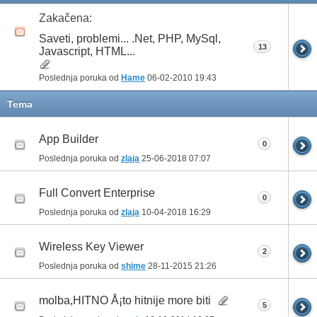
Zakačena:
Saveti, problemi... .Net, PHP, MySql,
13
Javascript, HTML...
Poslednja poruka od
Hame
06-02-2010
19:43
Tema
App Builder
0
Poslednja poruka od
zlaja
25-06-2018
07:07
Full Convert Enterprise
0
Poslednja poruka od
zlaja
10-04-2018
16:29
Wireless Key Viewer
2
Poslednja poruka od
shime
28-11-2015
21:26
molba,HITNO Å¡to hitnije more biti
5