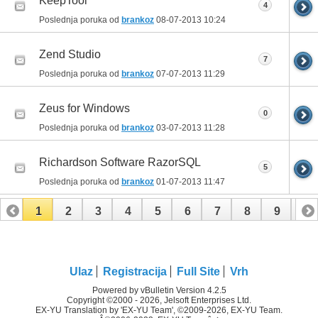
KeepTool
4
Poslednja poruka od
brankoz
08-07-2013
10:24
Zend Studio
7
Poslednja poruka od
brankoz
07-07-2013
11:29
Zeus for Windows
0
Poslednja poruka od
brankoz
03-07-2013
11:28
Richardson Software RazorSQL
5
Poslednja poruka od
brankoz
01-07-2013
11:47
1
2
3
4
5
6
7
8
9
10
11
12
13
Ulaz
Registracija
Full Site
Vrh
Powered by vBulletin Version 4.2.5
Copyright ©2000 - 2026, Jelsoft Enterprises Ltd.
EX-YU Translation by 'EX-YU Team', ©2009-2026, EX-YU Team.