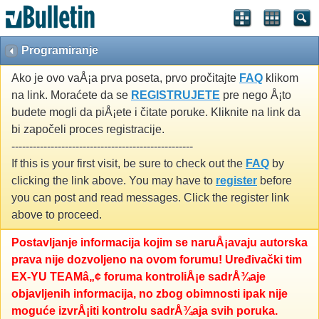
Programiranje
Ako je ovo vaÅ¡a prva poseta, prvo pročitajte
FAQ
klikom
na link. Moraćete da se
REGISTRUJETE
pre nego Å¡to
budete mogli da piÅ¡ete i čitate poruke. Kliknite na link da
bi započeli proces registracije.
---------------------------------------------------
If this is your first visit, be sure to check out the
FAQ
by
clicking the link above. You may have to
register
before
you can post and read messages. Click the register link
above to proceed.
Postavljanje informacija kojim se naruÅ¡avaju autorska
prava nije dozvoljeno na ovom forumu! Uređivački tim
EX-YU TEAMâ„¢ foruma kontroliÅ¡e sadrÅ¾aje
objavljenih informacija, no zbog obimnosti ipak nije
moguće izvrÅ¡iti kontrolu sadrÅ¾aja svih poruka.