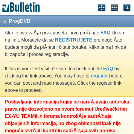
ProgDVB
Ako je ovo vaÅ¡a prva poseta, prvo pročitajte
FAQ
klikom
na link. Moraćete da se
REGISTRUJETE
pre nego Å¡to
budete mogli da piÅ¡ete i čitate poruke. Kliknite na link da
bi započeli proces registracije.
---------------------------------------------------
If this is your first visit, be sure to check out the
FAQ
by
clicking the link above. You may have to
register
before
you can post and read messages. Click the register link
above to proceed.
Postavljanje informacija kojim se naruÅ¡avaju autorska
prava nije dozvoljeno na ovom forumu! Uređivački tim
EX-YU TEAMâ„¢ foruma kontroliÅ¡e sadrÅ¾aje
objavljenih informacija, no zbog obimnosti ipak nije
moguće izvrÅ¡iti kontrolu sadrÅ¾aja svih poruka.