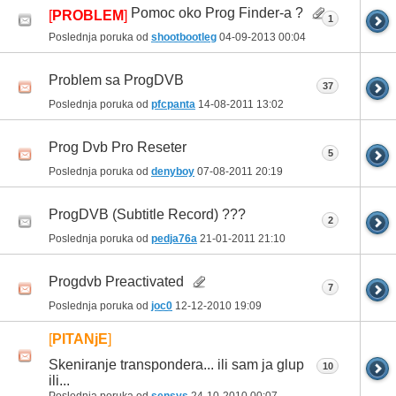
Pomoc oko Prog Finder-a ?
[
PROBLEM
]
1
Poslednja poruka od
shootbootleg
04-09-2013
00:04
Problem sa ProgDVB
37
Poslednja poruka od
pfcpanta
14-08-2011
13:02
Prog Dvb Pro Reseter
5
Poslednja poruka od
denyboy
07-08-2011
20:19
ProgDVB (Subtitle Record) ???
2
Poslednja poruka od
pedja76a
21-01-2011
21:10
Progdvb Preactivated
7
Poslednja poruka od
joc0
12-12-2010
19:09
[
PITANjE
]
Skeniranje transpondera... ili sam ja glup
10
ili...
Poslednja poruka od
sensys
24-10-2010
00:07