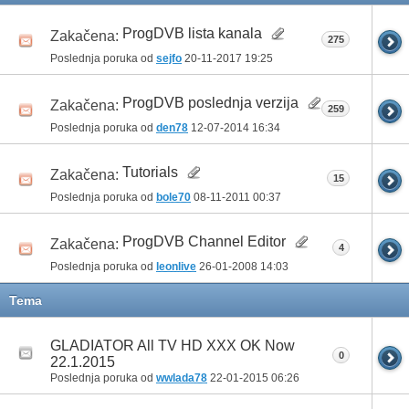
ProgDVB lista kanala
Zakačena:
275
Poslednja poruka od
sejfo
20-11-2017
19:25
ProgDVB poslednja verzija
Zakačena:
259
Poslednja poruka od
den78
12-07-2014
16:34
Tutorials
Zakačena:
15
Poslednja poruka od
bole70
08-11-2011
00:37
ProgDVB Channel Editor
Zakačena:
4
Poslednja poruka od
leonlive
26-01-2008
14:03
Tema
GLADIATOR All TV HD XXX OK Now
0
22.1.2015
Poslednja poruka od
wwlada78
22-01-2015
06:26