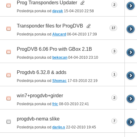
Prog Transponders Updater
2
Poslednja poruka od
dayak
15-04-2010
22:58
Transponder files for ProgDVB
17
Poslednja poruka od
Alucard
06-04-2010
17:39
ProgDVB 6.06 Pro with GBox 2.1B
3
Poslednja poruka od
bekocan
04-04-2010
23:10
Progdvb 6.32.8 & adds
1
Poslednja poruka od
Shomac
17-03-2010
22:19
win7+progdvb+girder
2
Poslednja poruka od
fric
08-03-2010
22:41
progdvb-nema slike
7
Poslednja poruka od
darijo.s
22-02-2010
19:45