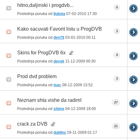
hitno,daljinski i progdvb...
0
Poslednja poruka od
ljubota
07-02-2010
17:30
Kako sacuvati Favorit listu u ProgDVB
3
Poslednja poruka od
den78
03-01-2010
00:11
Skins for ProgDVB 6x
4
Poslednja poruka od
dayak
11-12-2009
00:30
Prod dvd problem
3
Poslednja poruka od
mac
08-12-2009
15:52
Neznam shta vishe da radim!
27
Poslednja poruka od
shime
04-12-2009
18:00
crack za DVB
21
Poslednja poruka od
dublinz
29-11-2009
01:17