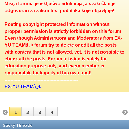
Misija foruma je isključivo edukacija, a svaki član je
odgovoran za zakonitost podataka koje objavljuje!
---------------------------------------------------
Posting copyright protected information without
propper permission is strictly forbidden on this forum!
Even though Administrators and Moderators from EX-
YU TEAMâ„¢ forum try to delete or edit all the posts
with content that is not allowed, yet, it is not possible to
check all the posts. Forum mission is solely for
education purpose only, and every member is
responsibile for legality of his own post!
---------------------------------------------------
EX-YU TEAMâ„¢
1
2
3
4
Sticky Threads