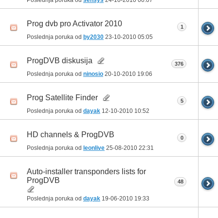
Prog dvb pro Activator 2010
1
Poslednja poruka od
by2030
23-10-2010
05:05
ProgDVB diskusija
376
Poslednja poruka od
ninosio
20-10-2010
19:06
Prog Satellite Finder
5
Poslednja poruka od
dayak
12-10-2010
10:52
HD channels & ProgDVB
0
Poslednja poruka od
leonlive
25-08-2010
22:31
Auto-installer transponders lists for
ProgDVB
48
Poslednja poruka od
dayak
19-06-2010
19:33