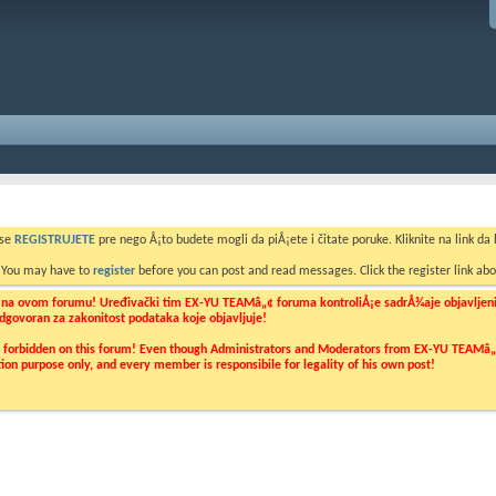
 se
REGISTRUJETE
pre nego Å¡to budete mogli da piÅ¡ete i čitate poruke. Kliknite na link da b
. You may have to
register
before you can post and read messages. Click the register link abo
o na ovom forumu! Uređivački tim EX-YU TEAMâ„¢ foruma kontroliÅ¡e sadrÅ¾aje objavljenih 
 odgovoran za zakonitost podataka koje objavljuje!
ly forbidden on this forum! Even though Administrators and Moderators from EX-YU TEAMâ„¢ f
cation purpose only, and every member is responsibile for legality of his own post!