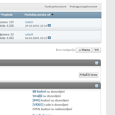
Funkcije foruma
Pretraga ovog foruma
/
Pregleda
Poslednja poruka od
ovora: 119
GeleO
leda: 4.326
29-10-2010,
22:54
govora: 23
salezli
leda: 4.563
06-05-2009,
03:21
Brza navigacija
Manna
Vrh
BB kodovi
su
dozvoljeni
Smajliji
su
dozvoljeni
[IMG]
kodovi su
dozvoljeni
[VIDEO]
code is
dozvoljeni
HTML kodovi su
nedozvoljeni