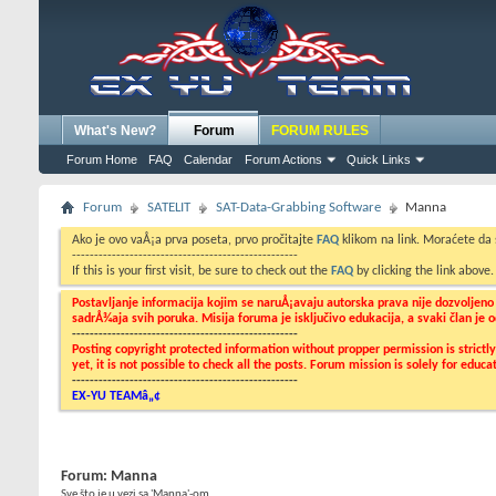
What's New?
Forum
FORUM RULES
Forum Home
FAQ
Calendar
Forum Actions
Quick Links
Forum
SATELIT
SAT-Data-Grabbing Software
Manna
Ako je ovo vaÅ¡a prva poseta, prvo pročitajte
FAQ
klikom na link. Moraćete da
---------------------------------------------------
If this is your first visit, be sure to check out the
FAQ
by clicking the link above
Postavljanje informacija kojim se naruÅ¡avaju autorska prava nije dozvoljen
sadrÅ¾aja svih poruka. Misija foruma je isključivo edukacija, a svaki član je
---------------------------------------------------
Posting copyright protected information without propper permission is strict
yet, it is not possible to check all the posts. Forum mission is solely for edu
---------------------------------------------------
EX-YU TEAMâ„¢
Forum:
Manna
Sve što je u vezi sa 'Manna'-om...