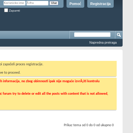
Pomoć
Registracija
Zapamti
Napredna pretraga
i započeli proces registracije.
ve to proceed.
informacija, no zbog obimnosti ipak nije moguće izvrÅ¡iti kontrolu
orum try to delete or edit all the posts with content that is not allowed,
Prikaz tema od 0 do 0 od ukupno 0