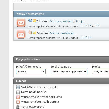
Naslov
/
Kreator teme
Zakačena:
Manna - problemi, pitanja...
1
2
3
...
12
Temu započeo
Shomac
, 26-04-2007 14:57
Zakačena:
Manna - instalacije...
1
2
3
Temu započeo
essence
, 19-04-2007 01:08
Opcije prikaza tema
PrikaÅ¾i teme od...
Sortiraj teme po:
Prefix
Legenda
SadrÅ¾i nepročitane poruke
Nema novih poruka
Vruća tema sa novim porukama
Vruća tema bez novih poruka
Tema je zatvorena