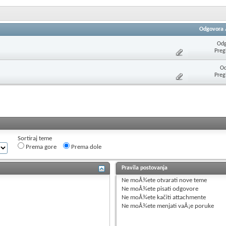
Odgovora
Odg
Preg
Od
Preg
Sortiraj teme
Prema gore
Prema dole
Pravila postovanja
Ne moÅ¾ete
otvarati nove teme
Ne moÅ¾ete
pisati odgovore
Ne moÅ¾ete
kačiti attachmente
Ne moÅ¾ete
menjati vaÅ¡e poruke