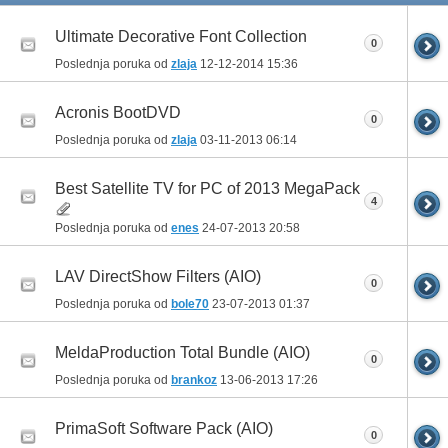
Ultimate Decorative Font Collection
0
Poslednja poruka od
zlaja
12-12-2014
15:36
Acronis BootDVD
0
Poslednja poruka od
zlaja
03-11-2013
06:14
Best Satellite TV for PC of 2013 MegaPack
4
Poslednja poruka od
enes
24-07-2013
20:58
LAV DirectShow Filters (AIO)
0
Poslednja poruka od
bole70
23-07-2013
01:37
MeldaProduction Total Bundle (AIO)
0
Poslednja poruka od
brankoz
13-06-2013
17:26
PrimaSoft Software Pack (AIO)
0