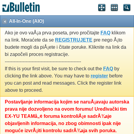
All-In-One (AIO)
Ako je ovo vaÅ¡a prva poseta, prvo pročitajte
FAQ
klikom
na link. Moraćete da se
REGISTRUJETE
pre nego Å¡to
budete mogli da piÅ¡ete i čitate poruke. Kliknite na link da
bi započeli proces registracije.
---------------------------------------------------
If this is your first visit, be sure to check out the
FAQ
by
clicking the link above. You may have to
register
before
you can post and read messages. Click the register link
above to proceed.
Postavljanje informacija kojim se naruÅ¡avaju autorska
prava nije dozvoljeno na ovom forumu! Uređivački tim
EX-YU TEAMâ„¢ foruma kontroliÅ¡e sadrÅ¾aje
objavljenih informacija, no zbog obimnosti ipak nije
moguće izvrÅ¡iti kontrolu sadrÅ¾aja svih poruka.