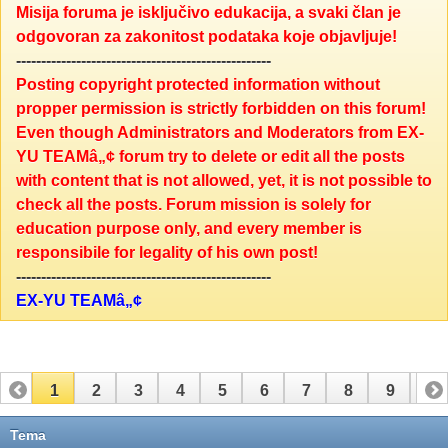
Misija foruma je isključivo edukacija, a svaki član je
odgovoran za zakonitost podataka koje objavljuje!
---------------------------------------------------
Posting copyright protected information without
propper permission is strictly forbidden on this forum!
Even though Administrators and Moderators from EX-
YU TEAMâ„¢ forum try to delete or edit all the posts
with content that is not allowed, yet, it is not possible to
check all the posts. Forum mission is solely for
education purpose only, and every member is
responsibile for legality of his own post!
---------------------------------------------------
EX-YU TEAMâ„¢
1
2
3
4
5
6
7
8
9
10
11
12
13
14
15
16
17
Tema