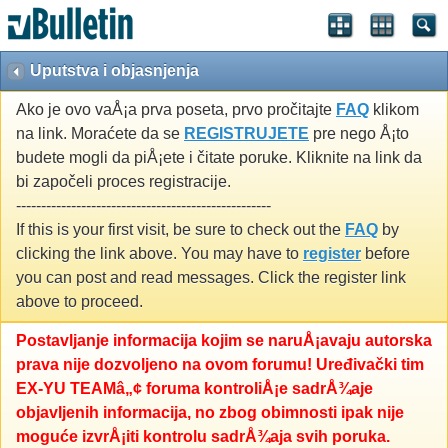
Uputstva i objasnjenja
Ako je ovo vaÅ¡a prva poseta, prvo pročitajte
FAQ
klikom
na link. Moraćete da se
REGISTRUJETE
pre nego Å¡to
budete mogli da piÅ¡ete i čitate poruke. Kliknite na link da
bi započeli proces registracije.
---------------------------------------------------
If this is your first visit, be sure to check out the
FAQ
by
clicking the link above. You may have to
register
before
you can post and read messages. Click the register link
above to proceed.
Postavljanje informacija kojim se naruÅ¡avaju autorska
prava nije dozvoljeno na ovom forumu! Uređivački tim
EX-YU TEAMâ„¢ foruma kontroliÅ¡e sadrÅ¾aje
objavljenih informacija, no zbog obimnosti ipak nije
moguće izvrÅ¡iti kontrolu sadrÅ¾aja svih poruka.