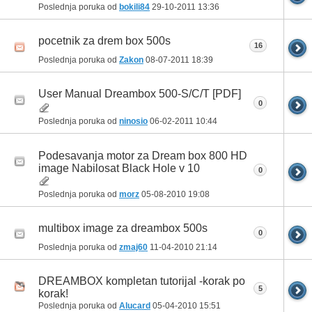
Poslednja poruka od
bokili84
29-10-2011
13:36
pocetnik za drem box 500s
16
Poslednja poruka od
Zakon
08-07-2011
18:39
User Manual Dreambox 500-S/C/T [PDF]
0
Poslednja poruka od
ninosio
06-02-2011
10:44
Podesavanja motor za Dream box 800 HD
image Nabilosat Black Hole v 10
0
Poslednja poruka od
morz
05-08-2010
19:08
multibox image za dreambox 500s
0
Poslednja poruka od
zmaj60
11-04-2010
21:14
DREAMBOX kompletan tutorijal -korak po
5
korak!
Poslednja poruka od
Alucard
05-04-2010
15:51