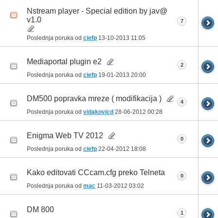
Nstream player - Special edition by jav@
v1.0
7
Poslednja poruka od
ciefp
13-10-2013
11:05
Mediaportal plugin e2
2
Poslednja poruka od
ciefp
19-01-2013
20:00
DM500 popravka mreze ( modifikacija )
4
Poslednja poruka od
vidakovicd
28-06-2012
00:28
Enigma Web TV 2012
0
Poslednja poruka od
ciefp
22-04-2012
18:08
Kako editovati CCcam.cfg preko Telneta
0
Poslednja poruka od
mac
11-03-2012
03:02
DM 800
1