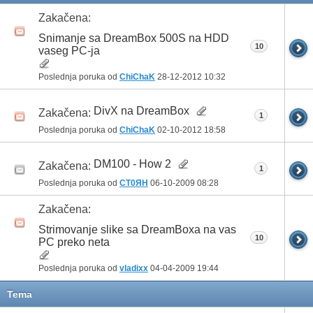
Zakačena:
Snimanje sa DreamBox 500S na HDD
10
vaseg PC-ja
Poslednja poruka od
ChiChaK
28-12-2012
10:32
DivX na DreamBox
Zakačena:
1
Poslednja poruka od
ChiChaK
02-10-2012
18:58
DM100 - How 2
Zakačena:
1
Poslednja poruka od
CT0ЯH
06-10-2009
08:28
Zakačena:
Strimovanje slike sa DreamBoxa na vas
10
PC preko neta
Poslednja poruka od
vladixx
04-04-2009
19:44
Tema