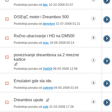
Poslednja poruka od
bbc
10-10-2008
01:07
DiSEqC motor i Dreambox 500
3
Poslednja poruka od
denyboy
31-07-2008
01:21
Ručno ubacivanje i HD na DM500
6
Poslednja poruka od
mac
16-06-2008
00:14
povezivanje dreamboxa sa 2 mrezne
kartice
1
Poslednja poruka od
VlaDiX
06-05-2008
12:58
Emulatori gde sta ide.
5
Poslednja poruka od
zulemb
04-05-2008
01:04
Dreambox upute
0
Poslednja poruka od
zule
31-03-2008
17:28