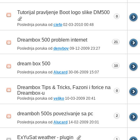
Tutorijal pravljenje Boot logo slike DM500
0
Poslednja poruka od
ciefp
02-03-2010
00:48
Dreambox 500 problem internet
21
Poslednja poruka od
denyboy
09-12-2009
23:27
dream box 500
10
Poslednja poruka od
Alucard
30-06-2009
15:07
Dreambox Tips & Tricks, Fazoni i forice na
0
Dreambox-u
Poslednja poruka od
yeljko
10-03-2009
20:41
dreamboh 500s povezivanje sa pc
2
Poslednja poruka od
Alucard
14-02-2009
20:01
ExYuSat weather - plugin
1