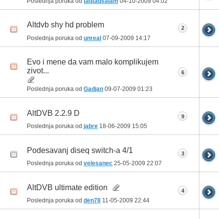
Poslednja poruka od
taqtaqsalam
04-10-2009
04:02
Altdvb shy hd problem
2
Poslednja poruka od
unreal
07-09-2009
14:17
Evo i mene da vam malo komplikujem
zivot...
6
Poslednja poruka od
Gadjan
09-07-2009
01:23
AltDVB 2.2.9 D
9
Poslednja poruka od
jabre
18-06-2009
15:05
Podesavanj diseq switch-a 4/1
3
Poslednja poruka od
velesanec
25-05-2009
22:07
AltDVB ultimate edition
4
Poslednja poruka od
den78
11-05-2009
22:44