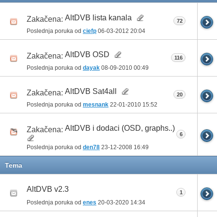
AltDVB lista kanala
Zakačena:
72
Poslednja poruka od
ciefp
06-03-2012
20:04
AltDVB OSD
Zakačena:
116
Poslednja poruka od
dayak
08-09-2010
00:49
AltDVB Sat4all
Zakačena:
20
Poslednja poruka od
mesnank
22-01-2010
15:52
AltDVB i dodaci (OSD, graphs..)
Zakačena:
6
Poslednja poruka od
den78
23-12-2008
16:49
Tema
AltDVB v2.3
1
Poslednja poruka od
enes
20-03-2020
14:34