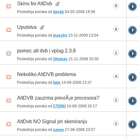
Skins for AltDvb
0
Poslednja poruka od
dayak
04-02-2009
18:56
Uputstva
6
Poslednja poruka od
maxsky
23-11-2008
13:04
pomoc alt dvb i vplag 2.3.8
1
Poslednja poruka od
Shomac
21-11-2008
20:30
Nekoliko AltDVB problema
4
Poslednja poruka od
bajs
14-08-2008
13:37
AltDVB zauzima previÅ¡e procesora?
1
Poslednja poruka od
CT0ЯH
10-08-2008
20:17
AltDvb NO Signal pri skeniranju
1
Poslednja poruka od
sanee
27-06-2008
23:57