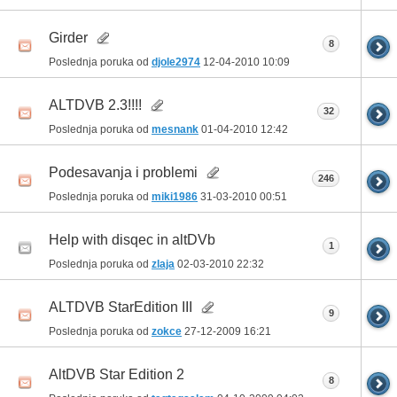
Girder
8
Poslednja poruka od
djole2974
12-04-2010
10:09
ALTDVB 2.3!!!!
32
Poslednja poruka od
mesnank
01-04-2010
12:42
Podesavanja i problemi
246
Poslednja poruka od
miki1986
31-03-2010
00:51
Help with disqec in altDVb
1
Poslednja poruka od
zlaja
02-03-2010
22:32
ALTDVB StarEdition III
9
Poslednja poruka od
zokce
27-12-2009
16:21
AltDVB Star Edition 2
8