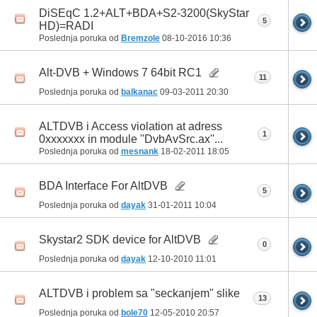
DiSEqC 1.2+ALT+BDA+S2-3200(SkyStar
5
HD)=RADI
Poslednja poruka od
Bremzole
08-10-2016
10:36
Alt-DVB + Windows 7 64bit RC1
11
Poslednja poruka od
balkanac
09-03-2011
20:30
ALTDVB i Access violation at adress
1
0xxxxxxx in module ''DvbAvSrc.ax''...
Poslednja poruka od
mesnank
18-02-2011
18:05
BDA Interface For AltDVB
5
Poslednja poruka od
dayak
31-01-2011
10:04
Skystar2 SDK device for AltDVB
0
Poslednja poruka od
dayak
12-10-2010
11:01
ALTDVB i problem sa "seckanjem" slike
13
Poslednja poruka od
bole70
12-05-2010
20:57