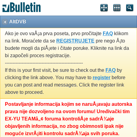
AltDVB
Ako je ovo vaÅ¡a prva poseta, prvo pročitajte
FAQ
klikom
na link. Moraćete da se
REGISTRUJETE
pre nego Å¡to
budete mogli da piÅ¡ete i čitate poruke. Kliknite na link da
bi započeli proces registracije.
---------------------------------------------------
If this is your first visit, be sure to check out the
FAQ
by
clicking the link above. You may have to
register
before
you can post and read messages. Click the register link
above to proceed.
Postavljanje informacija kojim se naruÅ¡avaju autorska
prava nije dozvoljeno na ovom forumu! Uređivački tim
EX-YU TEAMâ„¢ foruma kontroliÅ¡e sadrÅ¾aje
objavljenih informacija, no zbog obimnosti ipak nije
moguće izvrÅ¡iti kontrolu sadrÅ¾aja svih poruka.