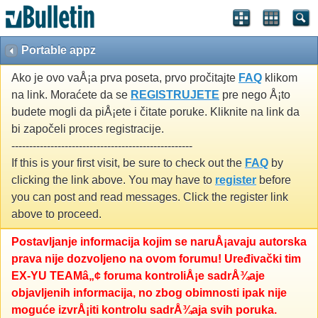
Portable appz
Ako je ovo vaÅ¡a prva poseta, prvo pročitajte
FAQ
klikom
na link. Moraćete da se
REGISTRUJETE
pre nego Å¡to
budete mogli da piÅ¡ete i čitate poruke. Kliknite na link da
bi započeli proces registracije.
---------------------------------------------------
If this is your first visit, be sure to check out the
FAQ
by
clicking the link above. You may have to
register
before
you can post and read messages. Click the register link
above to proceed.
Postavljanje informacija kojim se naruÅ¡avaju autorska
prava nije dozvoljeno na ovom forumu! Uređivački tim
EX-YU TEAMâ„¢ foruma kontroliÅ¡e sadrÅ¾aje
objavljenih informacija, no zbog obimnosti ipak nije
moguće izvrÅ¡iti kontrolu sadrÅ¾aja svih poruka.