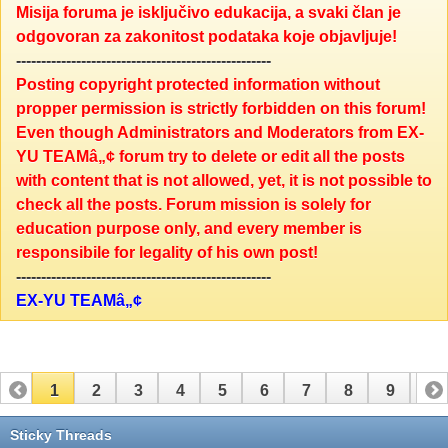
Misija foruma je isključivo edukacija, a svaki član je
odgovoran za zakonitost podataka koje objavljuje!
---------------------------------------------------
Posting copyright protected information without
propper permission is strictly forbidden on this forum!
Even though Administrators and Moderators from EX-
YU TEAMâ„¢ forum try to delete or edit all the posts
with content that is not allowed, yet, it is not possible to
check all the posts. Forum mission is solely for
education purpose only, and every member is
responsibile for legality of his own post!
---------------------------------------------------
EX-YU TEAMâ„¢
1
2
3
4
5
6
7
8
9
10
11
12
13
14
15
16
17
Sticky Threads