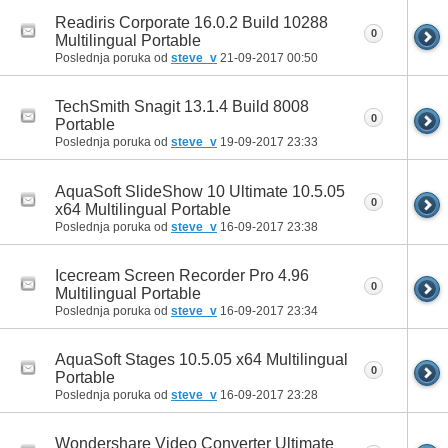
Readiris Corporate 16.0.2 Build 10288
0
Multilingual Portable
Poslednja poruka od
steve_v
21-09-2017
00:50
TechSmith Snagit 13.1.4 Build 8008
0
Portable
Poslednja poruka od
steve_v
19-09-2017
23:33
AquaSoft SlideShow 10 Ultimate 10.5.05
0
x64 Multilingual Portable
Poslednja poruka od
steve_v
16-09-2017
23:38
Icecream Screen Recorder Pro 4.96
0
Multilingual Portable
Poslednja poruka od
steve_v
16-09-2017
23:34
AquaSoft Stages 10.5.05 x64 Multilingual
0
Portable
Poslednja poruka od
steve_v
16-09-2017
23:28
Wondershare Video Converter Ultimate