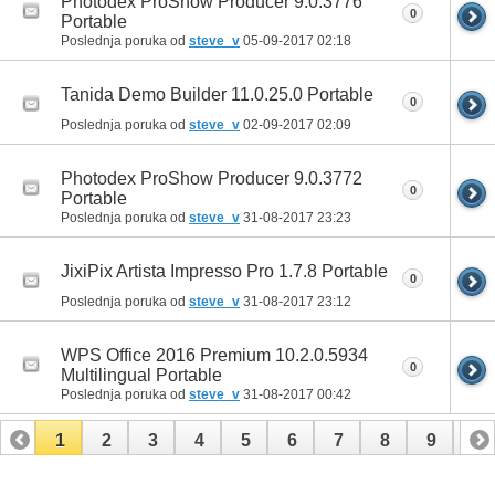
Photodex ProShow Producer 9.0.3776
0
Portable
Poslednja poruka od
steve_v
05-09-2017
02:18
Tanida Demo Builder 11.0.25.0 Portable
0
Poslednja poruka od
steve_v
02-09-2017
02:09
Photodex ProShow Producer 9.0.3772
0
Portable
Poslednja poruka od
steve_v
31-08-2017
23:23
JixiPix Artista Impresso Pro 1.7.8 Portable
0
Poslednja poruka od
steve_v
31-08-2017
23:12
WPS Office 2016 Premium 10.2.0.5934
0
Multilingual Portable
Poslednja poruka od
steve_v
31-08-2017
00:42
1
2
3
4
5
6
7
8
9
10
11
12
13
14
15
16
17