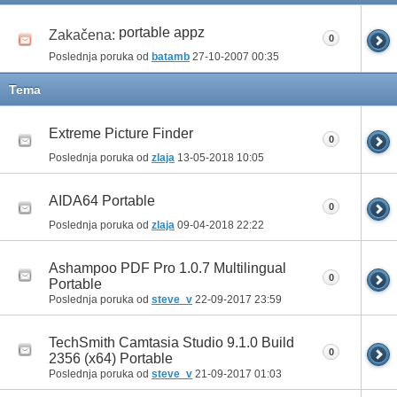
portable appz
Zakačena:
0
Poslednja poruka od
batamb
27-10-2007
00:35
Tema
Extreme Picture Finder
0
Poslednja poruka od
zlaja
13-05-2018
10:05
AIDA64 Portable
0
Poslednja poruka od
zlaja
09-04-2018
22:22
Ashampoo PDF Pro 1.0.7 Multilingual
0
Portable
Poslednja poruka od
steve_v
22-09-2017
23:59
TechSmith Camtasia Studio 9.1.0 Build
0
2356 (x64) Portable
Poslednja poruka od
steve_v
21-09-2017
01:03