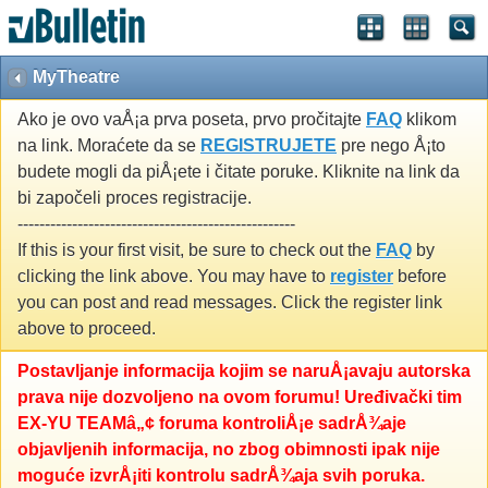
MyTheatre
Ako je ovo vaÅ¡a prva poseta, prvo pročitajte
FAQ
klikom
na link. Moraćete da se
REGISTRUJETE
pre nego Å¡to
budete mogli da piÅ¡ete i čitate poruke. Kliknite na link da
bi započeli proces registracije.
---------------------------------------------------
If this is your first visit, be sure to check out the
FAQ
by
clicking the link above. You may have to
register
before
you can post and read messages. Click the register link
above to proceed.
Postavljanje informacija kojim se naruÅ¡avaju autorska
prava nije dozvoljeno na ovom forumu! Uređivački tim
EX-YU TEAMâ„¢ foruma kontroliÅ¡e sadrÅ¾aje
objavljenih informacija, no zbog obimnosti ipak nije
moguće izvrÅ¡iti kontrolu sadrÅ¾aja svih poruka.