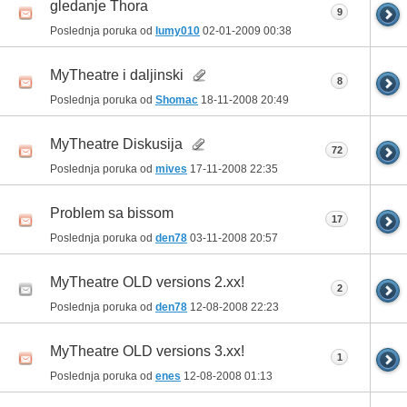
gledanje Thora
9
Poslednja poruka od
lumy010
02-01-2009
00:38
MyTheatre i daljinski
8
Poslednja poruka od
Shomac
18-11-2008
20:49
MyTheatre Diskusija
72
Poslednja poruka od
mives
17-11-2008
22:35
Problem sa bissom
17
Poslednja poruka od
den78
03-11-2008
20:57
MyTheatre OLD versions 2.xx!
2
Poslednja poruka od
den78
12-08-2008
22:23
MyTheatre OLD versions 3.xx!
1
Poslednja poruka od
enes
12-08-2008
01:13