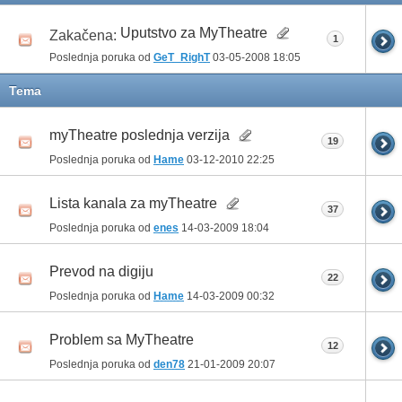
Uputstvo za MyTheatre
Zakačena:
1
Poslednja poruka od
GeT_RighT
03-05-2008
18:05
Tema
myTheatre poslednja verzija
19
Poslednja poruka od
Hame
03-12-2010
22:25
Lista kanala za myTheatre
37
Poslednja poruka od
enes
14-03-2009
18:04
Prevod na digiju
22
Poslednja poruka od
Hame
14-03-2009
00:32
Problem sa MyTheatre
12
Poslednja poruka od
den78
21-01-2009
20:07