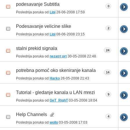
podesavanje Subtitla
0
Poslednja poruka od
Lipi
28-06-2008
17:59
Podesavanje velicine slike
2
Poslednja poruka od
Lipi
08-06-2008
23:15
stalni prekid signala
24
Poslednja poruka od
nezatrt prt
30-05-2008
22:48
potrebna pomoć oko skeniranje kanala
14
Poslednja poruka od
Harko
26-05-2008
21:43
Tutorial - gledanje kanala u LAN mrezi
9
Poslednja poruka od
GeT_RighT
03-05-2008
18:04
Help Channels
4
Poslednja poruka od
wollo
03-05-2008
17:03