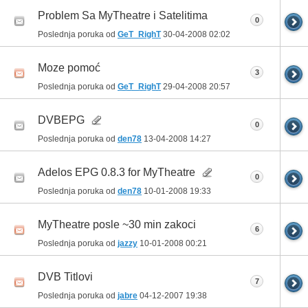
Problem Sa MyTheatre i Satelitima
0
Poslednja poruka od
GeT_RighT
30-04-2008
02:02
Moze pomoć
3
Poslednja poruka od
GeT_RighT
29-04-2008
20:57
DVBEPG
0
Poslednja poruka od
den78
13-04-2008
14:27
Adelos EPG 0.8.3 for MyTheatre
0
Poslednja poruka od
den78
10-01-2008
19:33
MyTheatre posle ~30 min zakoci
6
Poslednja poruka od
jazzy
10-01-2008
00:21
DVB Titlovi
7
Poslednja poruka od
jabre
04-12-2007
19:38