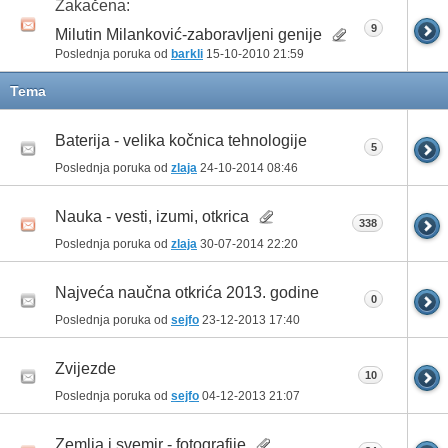
Zakačena:
9
Milutin Milanković-zaboravljeni genije
Poslednja poruka od
barkli
15-10-2010
21:59
Tema
Baterija - velika kočnica tehnologije
5
Poslednja poruka od
zlaja
24-10-2014
08:46
Nauka - vesti, izumi, otkrica
338
Poslednja poruka od
zlaja
30-07-2014
22:20
Najveća naučna otkrića 2013. godine
0
Poslednja poruka od
sejfo
23-12-2013
17:40
Zvijezde
10
Poslednja poruka od
sejfo
04-12-2013
21:07
Zemlja i svemir - fotografije