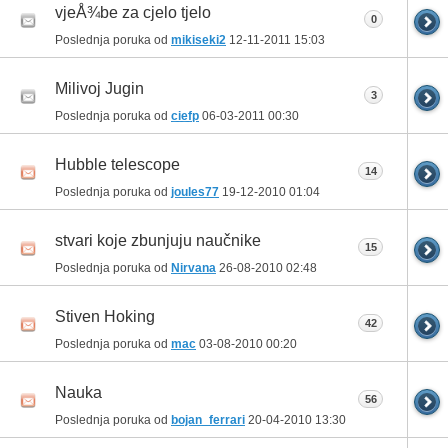
vjeÅ¾be za cjelo tjelo
0
Poslednja poruka od
mikiseki2
12-11-2011
15:03
Milivoj Jugin
3
Poslednja poruka od
ciefp
06-03-2011
00:30
Hubble telescope
14
Poslednja poruka od
joules77
19-12-2010
01:04
stvari koje zbunjuju naučnike
15
Poslednja poruka od
Nirvana
26-08-2010
02:48
Stiven Hoking
42
Poslednja poruka od
mac
03-08-2010
00:20
Nauka
56
Poslednja poruka od
bojan_ferrari
20-04-2010
13:30