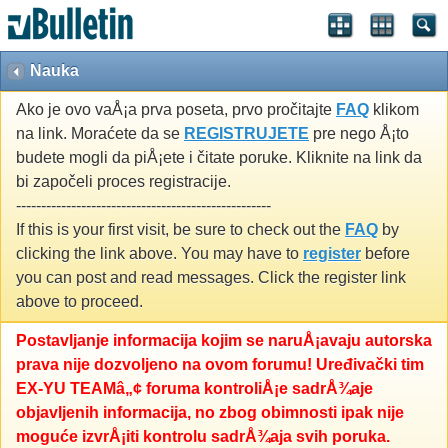
Nauka
Ako je ovo vaÅ¡a prva poseta, prvo pročitajte
FAQ
klikom
na link. Moraćete da se
REGISTRUJETE
pre nego Å¡to
budete mogli da piÅ¡ete i čitate poruke. Kliknite na link da
bi započeli proces registracije.
---------------------------------------------------
If this is your first visit, be sure to check out the
FAQ
by
clicking the link above. You may have to
register
before
you can post and read messages. Click the register link
above to proceed.
Postavljanje informacija kojim se naruÅ¡avaju autorska
prava nije dozvoljeno na ovom forumu! Uređivački tim
EX-YU TEAMâ„¢ foruma kontroliÅ¡e sadrÅ¾aje
objavljenih informacija, no zbog obimnosti ipak nije
moguće izvrÅ¡iti kontrolu sadrÅ¾aja svih poruka.