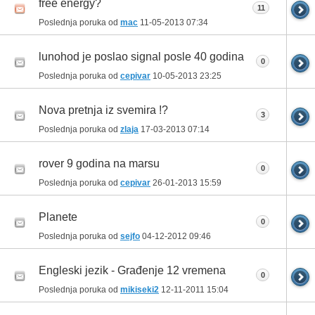
free energy?
11
Poslednja poruka od
mac
11-05-2013
07:34
lunohod je poslao signal posle 40 godina
0
Poslednja poruka od
cepivar
10-05-2013
23:25
Nova pretnja iz svemira !?
3
Poslednja poruka od
zlaja
17-03-2013
07:14
rover 9 godina na marsu
0
Poslednja poruka od
cepivar
26-01-2013
15:59
Planete
0
Poslednja poruka od
sejfo
04-12-2012
09:46
Engleski jezik - Građenje 12 vremena
0
Poslednja poruka od
mikiseki2
12-11-2011
15:04