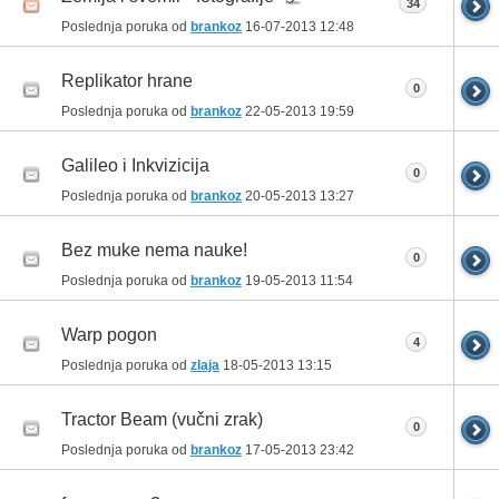
34
Poslednja poruka od
brankoz
16-07-2013
12:48
Replikator hrane
0
Poslednja poruka od
brankoz
22-05-2013
19:59
Galileo i Inkvizicija
0
Poslednja poruka od
brankoz
20-05-2013
13:27
Bez muke nema nauke!
0
Poslednja poruka od
brankoz
19-05-2013
11:54
Warp pogon
4
Poslednja poruka od
zlaja
18-05-2013
13:15
Tractor Beam (vučni zrak)
0
Poslednja poruka od
brankoz
17-05-2013
23:42