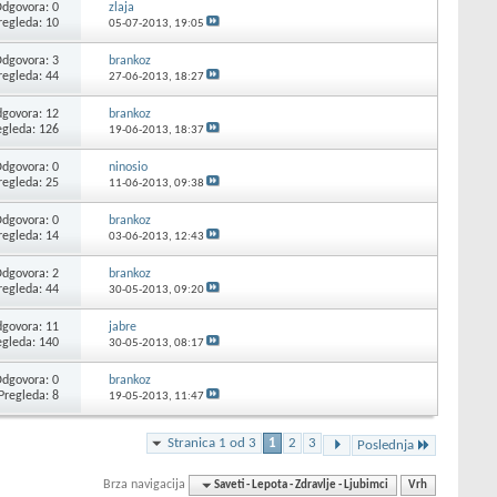
dgovora: 0
zlaja
regleda: 10
05-07-2013,
19:05
dgovora: 3
brankoz
regleda: 44
27-06-2013,
18:27
govora: 12
brankoz
egleda: 126
19-06-2013,
18:37
dgovora: 0
ninosio
regleda: 25
11-06-2013,
09:38
dgovora: 0
brankoz
regleda: 14
03-06-2013,
12:43
dgovora: 2
brankoz
regleda: 44
30-05-2013,
09:20
govora: 11
jabre
egleda: 140
30-05-2013,
08:17
dgovora: 0
brankoz
Pregleda: 8
19-05-2013,
11:47
Stranica 1 od 3
1
2
3
Poslednja
Brza navigacija
Saveti - Lepota - Zdravlje - Ljubimci
Vrh