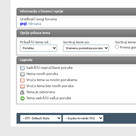
Informacije o forumu i opcije
Uređivači ovog foruma
gegi
,
Nirvana
Opcije prikaza tema
PrikaÅ¾i teme od...
Sortiraj teme po:
Sortiraj teme
Prema go
Legenda
SadrÅ¾i nepročitane poruke
Nema novih poruka
Vruća tema sa novim porukama
Vruća tema bez novih poruka
Tema je zatvorena
Tema sadrÅ¾i vaÅ¡e poruke