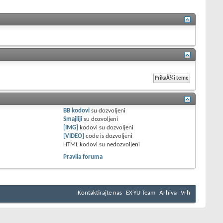
BB kodovi
su
dozvoljeni
Smajliji
su
dozvoljeni
[IMG]
kodovi su
dozvoljeni
[VIDEO]
code is
dozvoljeni
HTML kodovi su
nedozvoljeni
Pravila foruma
Kontaktirajte nas
EX-YU Team
Arhiva
Vrh