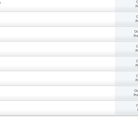
O
u
P
O
P
Od
Pr
O
P
O
P
O
P
Od
Pr
O