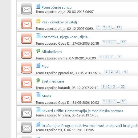
Pomračenje sunca
Temu započeo
zlaja
, 20-03-2015 06:07
Pas - čovekov prijatelj
1
2
3
...
13
Temu započeo
zlaja
, 02-12-2007 00:56
Kozmetika, njega kose , tijela ...
1
2
3
...
16
Temu započeo
Goga D!
, 27-05-2008 20:38
Alkoholizam
1
2
3
...
4
Temu započeo
shime
, 07-10-2010 00:03
Pivo
1
2
3
...
4
Temu započeo
pparadiso
, 30-06-2011 16:35
Svet medicine
1
2
3
...
22
Temu započeo
batamb
, 05-12-2007 22:12
Moda
1
2
3
...
10
Temu započeo
Goga D!
, 31-05-2008 10:03
Edvard Grifin: Hemoterapija je medicinska prevara
Temu započeo
Nirvana
, 05-12-2013 14:55
Izračunajte: Program otkriva ima li vaÅ¡e telo veći broj god
Temu započeo
zlaja
, 06-11-2013 11:06