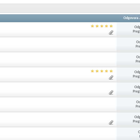
Odgovora
Odg
Preg
Od
Pr
Od
Pr
Odg
Preg
Odg
Preg
Od
Pr
Odg
Preg
O