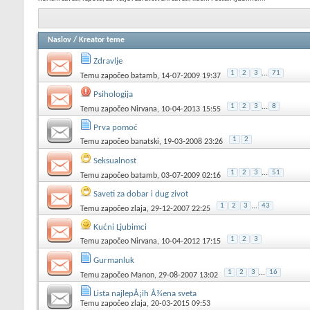
Naslov
/
Kreator teme
Zdravlje
1
2
3
...
71
Temu započeo
batamb
, 14-07-2009 19:37
Psihologija
1
2
3
...
8
Temu započeo
Nirvana
, 10-04-2013 15:55
Prva pomoć
1
2
Temu započeo
banatski
, 19-03-2008 23:26
Seksualnost
1
2
3
...
51
Temu započeo
batamb
, 03-07-2009 02:16
Saveti za dobar i dug zivot
1
2
3
...
43
Temu započeo
zlaja
, 29-12-2007 22:25
Kućni Ljubimci
1
2
3
Temu započeo
Nirvana
, 10-04-2012 17:15
Gurmanluk
1
2
3
...
16
Temu započeo
Manon
, 29-08-2007 13:02
Lista najlepÅ¡ih Å¾ena sveta
Temu započeo
zlaja
, 20-03-2015 09:53