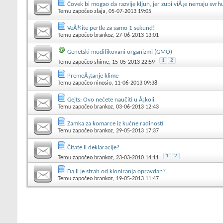
Čovek bi mogao da razvije kljun, jer zubi viÅ¡e nemaju svrh
Temu započeo
zlaja
, 05-07-2013 19:05
VeÅ¾ite pertle za samo 1 sekund!
Temu započeo
brankoz
, 27-06-2013 13:01
Genetski modifikovani organizmi (GMO)
1
2
Temu započeo
shime
, 15-05-2013 22:59
PremeÅ¡tanje klime
Temu započeo
ninosio
, 11-06-2013 09:38
Gejts: Ovo nećete naučiti u Å¡koli
Temu započeo
brankoz
, 03-06-2013 12:43
Zamka za komarce iz kućne radinosti
Temu započeo
brankoz
, 29-05-2013 17:37
Čitate li deklaracije?
1
2
Temu započeo
brankoz
, 23-03-2010 14:11
Da li je strah od kloniranja opravdan?
Temu započeo
brankoz
, 19-05-2013 11:47