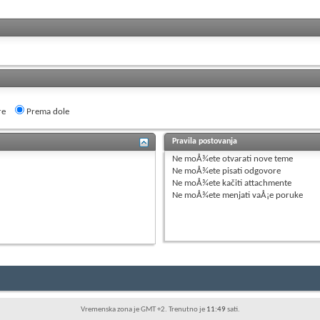
re
Prema dole
Pravila postovanja
Ne moÅ¾ete
otvarati nove teme
Ne moÅ¾ete
pisati odgovore
Ne moÅ¾ete
kačiti attachmente
Ne moÅ¾ete
menjati vaÅ¡e poruke
Vremenska zona je GMT +2. Trenutno je
11:49
sati.