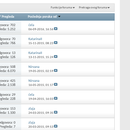
Funkcije foruma
Pretraga ovog foruma
/
Pregleda
Poslednja poruka od
ovora: 702
ćela
leda: 5.252
06-09-2016,
16:56
govora: 70
KatarinaII
egleda: 766
15-11-2015,
08:23
govora: 13
KatarinaII
egleda: 126
13-11-2015,
15:24
ovora: 508
Nirvana
leda: 6.070
19-05-2015,
02:59
ovora: 425
Nirvana
leda: 2.538
16-05-2015,
01:17
govora: 29
ćela
egleda: 228
19-04-2015,
16:03
ovora: 153
zlaja
leda: 1.100
24-03-2015,
09:35
dgovora: 0
zlaja
Pregleda: 7
20-03-2015,
09:53