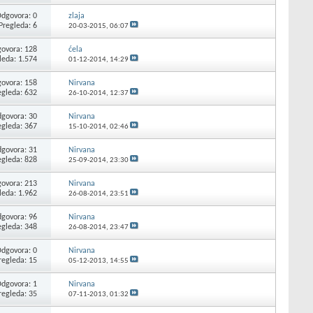
dgovora: 0
zlaja
Pregleda: 6
20-03-2015,
06:07
ovora: 128
ćela
leda: 1.574
01-12-2014,
14:29
ovora: 158
Nirvana
egleda: 632
26-10-2014,
12:37
govora: 30
Nirvana
egleda: 367
15-10-2014,
02:46
govora: 31
Nirvana
egleda: 828
25-09-2014,
23:30
ovora: 213
Nirvana
leda: 1.962
26-08-2014,
23:51
govora: 96
Nirvana
egleda: 348
26-08-2014,
23:47
dgovora: 0
Nirvana
regleda: 15
05-12-2013,
14:55
dgovora: 1
Nirvana
regleda: 35
07-11-2013,
01:32