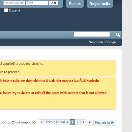
Pomoć
Registracija
Zapamti
Napredna pretraga
i započeli proces registracije.
ve to proceed.
informacija, no zbog obimnosti ipak nije moguće izvrÅ¡iti kontrolu
orum try to delete or edit all the posts with content that is not allowed,
Stranica 1 od 3
1
2
3
 od 1 do 25 od ukupno 55
Poslednja