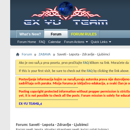
What's New?
Forum
FORUM RULES
Forum Home
FAQ
Calendar
Forum Actions
Quick Links
Forum
ZABAVA
Saveti - Lepota - Zdravlje - Ljubimci
Ako je ovo vaÅ¡a prva poseta, prvo pročitajte
FAQ
klikom na link. Moraćete da
---------------------------------------------------
If this is your first visit, be sure to check out the
FAQ
by clicking the link above
Postavljanje informacija kojim se naruÅ¡avaju autorska prava nije dozvoljen
sadrÅ¾aja svih poruka. Misija foruma je isključivo edukacija, a svaki član je
---------------------------------------------------
Posting copyright protected information without propper permission is strict
yet, it is not possible to check all the posts. Forum mission is solely for edu
---------------------------------------------------
EX-YU TEAMâ„¢
Forum:
Saveti - Lepota - Zdravlje - Ljubimci
Korisni saveti, lepota, zdrvalje i zdravstveni saveti, kućni i ostali ljubimci...