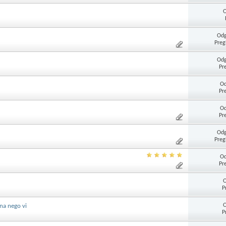
O
Odg
Preg
Odg
Pr
Od
Pr
Od
Pr
Odg
Preg
Od
Pr
O
P
O
ina nego vi
P