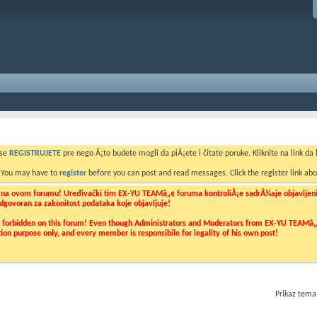
 se
REGISTRUJETE
pre nego Å¡to budete mogli da piÅ¡ete i čitate poruke. Kliknite na link da b
. You may have to
register
before you can post and read messages. Click the register link abo
o na ovom forumu! Uređivački tim EX-YU TEAMâ„¢ foruma kontroliÅ¡e sadrÅ¾aje objavljenih 
 odgovoran za zakonitost podataka koje objavljuje!
ly forbidden on this forum! Even though Administrators and Moderators from EX-YU TEAMâ„¢ f
cation purpose only, and every member is responsibile for legality of his own post!
Prikaz tema