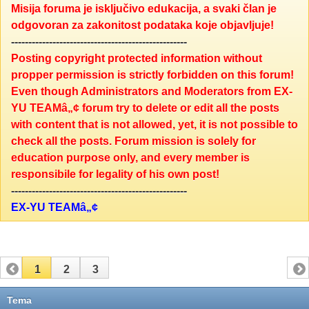
Misija foruma je isključivo edukacija, a svaki član je
odgovoran za zakonitost podataka koje objavljuje!
---------------------------------------------------
Posting copyright protected information without
propper permission is strictly forbidden on this forum!
Even though Administrators and Moderators from EX-
YU TEAMâ„¢ forum try to delete or edit all the posts
with content that is not allowed, yet, it is not possible to
check all the posts. Forum mission is solely for
education purpose only, and every member is
responsibile for legality of his own post!
---------------------------------------------------
EX-YU TEAMâ„¢
1
2
3
Tema