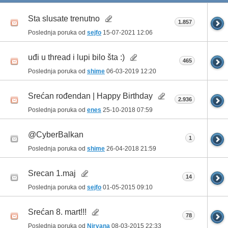
Sta slusate trenutno
1.857
Poslednja poruka od
sejfo
15-07-2021
12:06
uđi u thread i lupi bilo šta :)
465
Poslednja poruka od
shime
06-03-2019
12:20
Srećan rođendan | Happy Birthday
2.936
Poslednja poruka od
enes
25-10-2018
07:59
@CyberBalkan
1
Poslednja poruka od
shime
26-04-2018
21:59
Srecan 1.maj
14
Poslednja poruka od
sejfo
01-05-2015
09:10
Srećan 8. mart!!!
78
Poslednja poruka od
Nirvana
08-03-2015
22:33