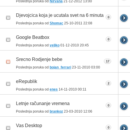
Poslednja poruka od
Nirvana
21-12-2012
13:00
Djevojcica koja je ucutala svet na 6 minuta
0
Poslednja poruka od
Shomac
25-10-2011
22:08
Google Beatbox
0
Poslednja poruka od
yeljko
01-12-2010
20:45
Srecno Rodjenje bebe
17
Poslednja poruka od
bojan_ferrari
23-11-2010
03:00
eRepublik
2
Poslednja poruka od
enes
14-11-2010
00:11
Letnje računanje vremena
0
Poslednja poruka od
brankoz
23-03-2010
12:06
Vas Desktop
0