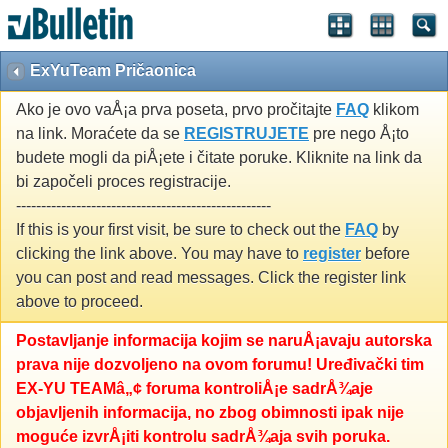
ExYuTeam Pričaonica
Ako je ovo vaÅ¡a prva poseta, prvo pročitajte
FAQ
klikom
na link. Moraćete da se
REGISTRUJETE
pre nego Å¡to
budete mogli da piÅ¡ete i čitate poruke. Kliknite na link da
bi započeli proces registracije.
---------------------------------------------------
If this is your first visit, be sure to check out the
FAQ
by
clicking the link above. You may have to
register
before
you can post and read messages. Click the register link
above to proceed.
Postavljanje informacija kojim se naruÅ¡avaju autorska
prava nije dozvoljeno na ovom forumu! Uređivački tim
EX-YU TEAMâ„¢ foruma kontroliÅ¡e sadrÅ¾aje
objavljenih informacija, no zbog obimnosti ipak nije
moguće izvrÅ¡iti kontrolu sadrÅ¾aja svih poruka.