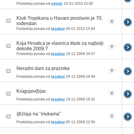
Poslednja poruka od
estetic
15-01-2010
22:00
Klub Tropikana u Havani proslavio je 70.
0
rođendan
Poslednja poruka od
brankoz
05-01-2010
15:04
Koja Hrvatica je vlasnica titule za najbolji
0
dekolte 2009.?
Poslednja poruka od
brankoz
29-12-2009
20:57
Neradni dani za praznike
0
Poslednja poruka od
brankoz
29-12-2009
19:48
Kragujev(b)ac
0
Poslednja poruka od
brankoz
19-12-2009
19:32
@zlaja na "mukama"
2
Poslednja poruka od
brankoz
05-12-2009
12:56