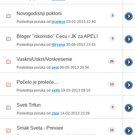
Novogodisnji pokloni
5
Poslednja poruka od
brankoz
03-01-2015
22:40
Bloger "iskoristio" Cecu i JK za APEL!
0
Poslednja poruka od
Nirvana
30-06-2013
23:43
Vaskrs/Uskrs/Voskresenie
26
Poslednja poruka od
gegi
06-05-2013
20:56
Počelo je proleće...
13
Poslednja poruka od
sejfo
19-03-2013
09:10
Sveti Trifun
0
Poslednja poruka od
zlaja
14-02-2013
23:28
Smak Sveta - Prevare
16