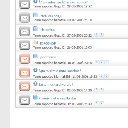
Å*ta nedostaje Å¾enskoj sobici?
Temu započeo
Goga D!
, 29-08-2008 19:57
Crteži vas odaju
Temu započeo
banatski
, 03-09-2008 21:50
Pricaonica
1
2
Temu započeo
Goga D!
, 27-05-2008 20:22
HOROSKOP
Temu započeo
Goga D!
, 28-05-2008 16:03
Sponzoruše
1
2
3
Temu započeo
banatski
, 10-05-2008 23:00
Å¡ta mislite o muÅ¡karcima?
1
2
Temu započeo
MarinaMBS
, 11-03-2008 19:53
Zasto muskarci varaju?
1
2
Temu započeo
Goga D!
, 02-06-2008 14:20
Posesivnost u vezi/braku
1
2
Temu započeo
banatski
, 12-05-2008 21:43