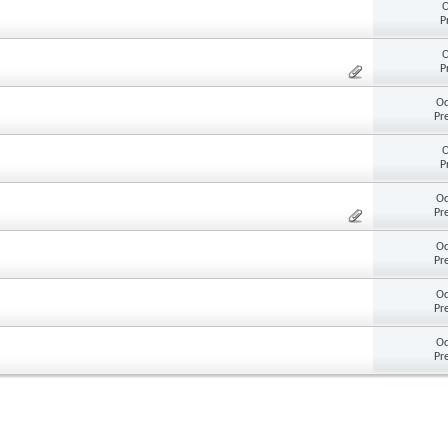
O
P
O
P
Od
Pr
O
P
Od
Pr
Od
Pr
Od
Pr
Od
Pr