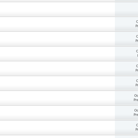
O
P
O
P
O
O
P
O
P
Od
Pr
Od
Pr
O
P