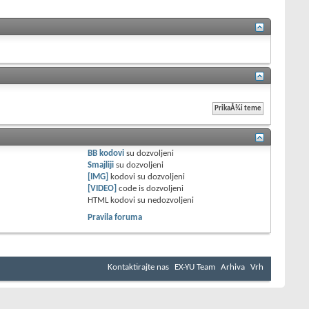
BB kodovi
su
dozvoljeni
Smajliji
su
dozvoljeni
[IMG]
kodovi su
dozvoljeni
[VIDEO]
code is
dozvoljeni
HTML kodovi su
nedozvoljeni
Pravila foruma
Kontaktirajte nas
EX-YU Team
Arhiva
Vrh