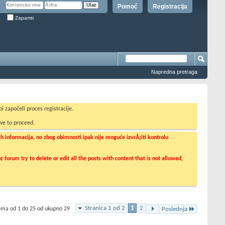
Pomoć
Registracija
Zapamti
Napredna pretraga
i započeli proces registracije.
ve to proceed.
informacija, no zbog obimnosti ipak nije moguće izvrÅ¡iti kontrolu
orum try to delete or edit all the posts with content that is not allowed,
Stranica 1 od 2
1
2
tema od 1 do 25 od ukupno 29
Poslednja