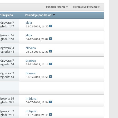
Funkcije foruma
Pretraga ovog foruma
/
Pregleda
Poslednja poruka od
dgovora: 7
zlaja
egleda: 147
12-02-2015,
16:30
govora: 16
zlaja
egleda: 168
04-12-2014,
20:02
dgovora: 4
Nirvana
regleda: 44
08-03-2014,
12:31
dgovora: 7
brankoz
regleda: 64
15-11-2013,
11:16
dgovora: 2
brankoz
regleda: 44
31-05-2013,
18:50
govora: 64
m1rjana
egleda: 321
08-07-2010,
19:54
govora: 82
m1rjana
egleda: 931
04-07-2010,
21:45