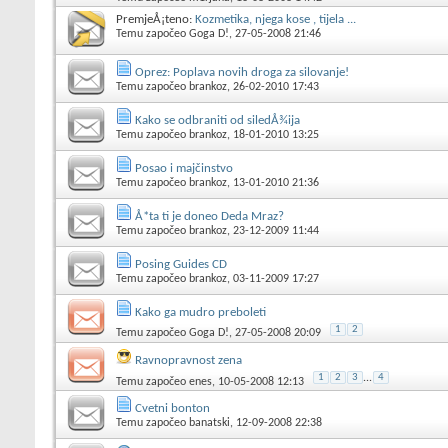
PremjeÅ¡teno:
Kozmetika, njega kose , tijela ...
Temu započeo
Goga D!
, 27-05-2008 21:46
Oprez: Poplava novih droga za silovanje!
Temu započeo
brankoz
, 26-02-2010 17:43
Kako se odbraniti od siledÅ¾ija
Temu započeo
brankoz
, 18-01-2010 13:25
Posao i majčinstvo
Temu započeo
brankoz
, 13-01-2010 21:36
Å*ta ti je doneo Deda Mraz?
Temu započeo
brankoz
, 23-12-2009 11:44
Posing Guides CD
Temu započeo
brankoz
, 03-11-2009 17:27
Kako ga mudro preboleti
1
2
Temu započeo
Goga D!
, 27-05-2008 20:09
Ravnopravnost zena
1
2
3
...
4
Temu započeo
enes
, 10-05-2008 12:13
Cvetni bonton
Temu započeo
banatski
, 12-09-2008 22:38