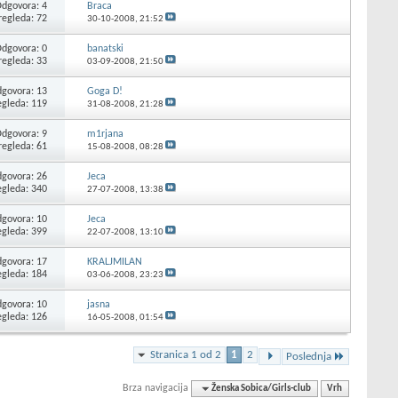
dgovora: 4
Braca
regleda: 72
30-10-2008,
21:52
dgovora: 0
banatski
regleda: 33
03-09-2008,
21:50
govora: 13
Goga D!
egleda: 119
31-08-2008,
21:28
dgovora: 9
m1rjana
regleda: 61
15-08-2008,
08:28
govora: 26
Jeca
egleda: 340
27-07-2008,
13:38
govora: 10
Jeca
egleda: 399
22-07-2008,
13:10
govora: 17
KRALJMILAN
egleda: 184
03-06-2008,
23:23
govora: 10
jasna
egleda: 126
16-05-2008,
01:54
Stranica 1 od 2
1
2
Poslednja
Brza navigacija
Ženska Sobica/Girls-club
Vrh