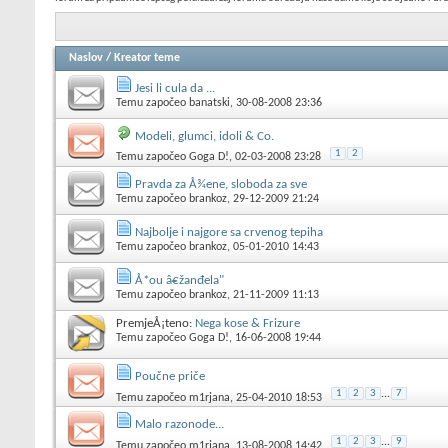
Naslov
/
Kreator teme
Jesi li cula da ...
Temu započeo
banatski
, 30-08-2008 23:36
Modeli, glumci, idoli & Co.
1
2
Temu započeo
Goga D!
, 02-03-2008 23:28
Pravda za Å¾ene, sloboda za sve
Temu započeo
brankoz
, 29-12-2009 21:24
Najbolje i najgore sa crvenog tepiha
Temu započeo
brankoz
, 05-01-2010 14:43
Å*ou â€žanđela"
Temu započeo
brankoz
, 21-11-2009 11:13
PremjeÅ¡teno:
Nega kose & Frizure
Temu započeo
Goga D!
, 16-06-2008 19:44
Poučne priče
1
2
3
...
7
Temu započeo
m1rjana
, 25-04-2010 18:53
Malo razonode...
1
2
3
...
9
Temu započeo
m1rjana
, 13-08-2008 14:42