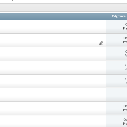
Odgovora
O
Pr
Od
Pr
O
P
O
P
O
P
Od
Pr
Od
Pr