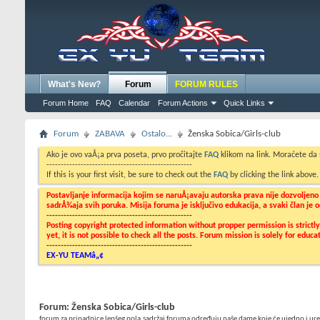
What's New?
Forum
FORUM RULES
Forum Home
FAQ
Calendar
Forum Actions
Quick Links
Forum
ZABAVA
Ostalo...
Ženska Sobica/Girls-club
Ako je ovo vaÅ¡a prva poseta, prvo pročitajte
FAQ
klikom na link. Moraćete da
---------------------------------------------------
If this is your first visit, be sure to check out the
FAQ
by clicking the link above
Postavljanje informacija kojim se naruÅ¡avaju autorska prava nije dozvoljen
sadrÅ¾aja svih poruka. Misija foruma je isključivo edukacija, a svaki član je
---------------------------------------------------
Posting copyright protected information without propper permission is strict
yet, it is not possible to check all the posts. Forum mission is solely for edu
---------------------------------------------------
EX-YU TEAMâ„¢
Forum:
Ženska Sobica/Girls-club
forum za pripadnice lepšeg pola.sadržaj foruma određuju naše dame koje će ujedno i ure