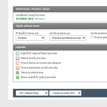
Informacije o forumu i opcije
Uređivači ovog foruma
m1rjana
,
Jeca
,
Nirvana
Opcije prikaza tema
PrikaÅ¾i teme od...
Sortiraj teme po:
Sortiraj teme
Prema go
Legenda
SadrÅ¾i nepročitane poruke
Nema novih poruka
Vruća tema sa novim porukama
Vruća tema bez novih poruka
Tema je zatvorena
Tema sadrÅ¾i vaÅ¡e poruke