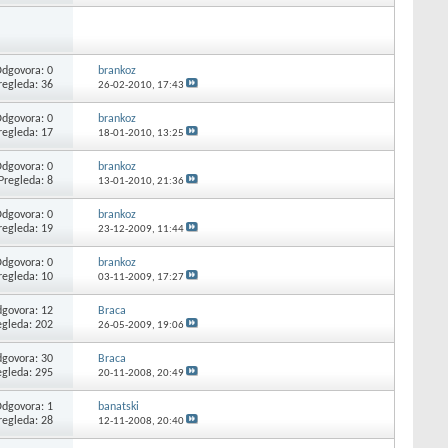
dgovora: 0
brankoz
regleda: 36
26-02-2010,
17:43
dgovora: 0
brankoz
regleda: 17
18-01-2010,
13:25
dgovora: 0
brankoz
Pregleda: 8
13-01-2010,
21:36
dgovora: 0
brankoz
regleda: 19
23-12-2009,
11:44
dgovora: 0
brankoz
regleda: 10
03-11-2009,
17:27
govora: 12
Braca
egleda: 202
26-05-2009,
19:06
govora: 30
Braca
egleda: 295
20-11-2008,
20:49
dgovora: 1
banatski
regleda: 28
12-11-2008,
20:40