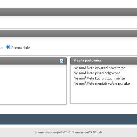
re
Prema dole
Pravila postovanja
Ne moÅ¾ete
otvarati nove teme
Ne moÅ¾ete
pisati odgovore
Ne moÅ¾ete
kačiti attachmente
Ne moÅ¾ete
menjati vaÅ¡e poruke
Vremenska zona je GMT +2. Trenutno je
05:09
sati.