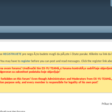
 se
REGISTRUJETE
pre nego Å¡to budete mogli da piÅ¡ete i čitate poruke. Kliknite na link da b
. You may have to
register
before you can post and read messages. Click the register link abo
o na ovom forumu! Uređivački tim EX-YU TEAMâ„¢ foruma kontroliÅ¡e sadrÅ¾aje objavljenih 
 odgovoran za zakonitost podataka koje objavljuje!
ly forbidden on this forum! Even though Administrators and Moderators from EX-YU TEAMâ„¢ f
cation purpose only, and every member is responsibile for legality of his own post!
Prikaz 
đivati ovaj deo foruma