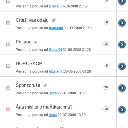
4
Poslednja poruka od
Braca
30-10-2008
21:52
Crteži vas odaju
0
Poslednja poruka od
banatski
03-09-2008
21:50
Pricaonica
13
Poslednja poruka od
Goga D!
31-08-2008
21:28
HOROSKOP
9
Poslednja poruka od
m1rjana
15-08-2008
08:28
Sponzoruše
26
Poslednja poruka od
Jeca
27-07-2008
13:38
Å¡ta mislite o muÅ¡karcima?
10
Poslednja poruka od
Jeca
22-07-2008
13:10