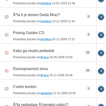
Poslednja poruka od
brankoz
13-01-2010
21:36
Å*ta ti je doneo Deda Mraz?
0
Poslednja poruka od
brankoz
23-12-2009
11:44
Posing Guides CD
0
Poslednja poruka od
brankoz
03-11-2009
17:27
Kako ga mudro preboleti
12
Poslednja poruka od
Braca
26-05-2009
19:06
Ravnopravnost zena
30
Poslednja poruka od
Braca
20-11-2008
20:49
Cvetni bonton
1
Poslednja poruka od
banatski
12-11-2008
20:40
Å*ta nedostaje Å¾enskoj sobici?