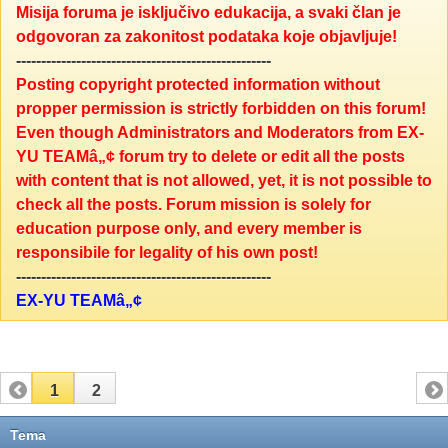
Misija foruma je isključivo edukacija, a svaki član je
odgovoran za zakonitost podataka koje objavljuje!
---------------------------------------------------
Posting copyright protected information without
propper permission is strictly forbidden on this forum!
Even though Administrators and Moderators from EX-
YU TEAMâ„¢ forum try to delete or edit all the posts
with content that is not allowed, yet, it is not possible to
check all the posts. Forum mission is solely for
education purpose only, and every member is
responsibile for legality of his own post!
---------------------------------------------------
EX-YU TEAMâ„¢
1
2
Tema