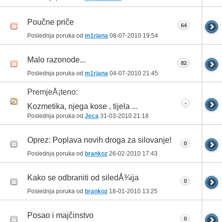
Poučne priče
64
Poslednja poruka od
m1rjana
08-07-2010
19:54
Malo razonode...
82
Poslednja poruka od
m1rjana
04-07-2010
21:45
PremjeÅ¡teno:
-
Kozmetika, njega kose , tijela ...
Poslednja poruka od
Jeca
31-03-2010
21:18
Oprez: Poplava novih droga za silovanje!
0
Poslednja poruka od
brankoz
26-02-2010
17:43
Kako se odbraniti od siledÅ¾ija
0
Poslednja poruka od
brankoz
18-01-2010
13:25
Posao i majčinstvo
0