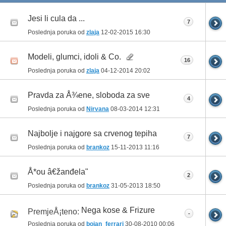
Jesi li cula da ...
7
Poslednja poruka od
zlaja
12-02-2015
16:30
Modeli, glumci, idoli & Co.
16
Poslednja poruka od
zlaja
04-12-2014
20:02
Pravda za Å¾ene, sloboda za sve
4
Poslednja poruka od
Nirvana
08-03-2014
12:31
Najbolje i najgore sa crvenog tepiha
7
Poslednja poruka od
brankoz
15-11-2013
11:16
Å*ou â€žanđela"
2
Poslednja poruka od
brankoz
31-05-2013
18:50
Nega kose & Frizure
PremjeÅ¡teno:
-
Poslednja poruka od
bojan_ferrari
30-08-2010
00:06