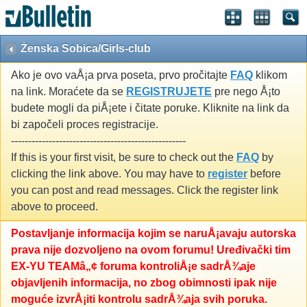
Ženska Sobica/Girls-club
Ako je ovo vaÅ¡a prva poseta, prvo pročitajte
FAQ
klikom
na link. Moraćete da se
REGISTRUJETE
pre nego Å¡to
budete mogli da piÅ¡ete i čitate poruke. Kliknite na link da
bi započeli proces registracije.
---------------------------------------------------
If this is your first visit, be sure to check out the
FAQ
by
clicking the link above. You may have to
register
before
you can post and read messages. Click the register link
above to proceed.
Postavljanje informacija kojim se naruÅ¡avaju autorska
prava nije dozvoljeno na ovom forumu! Uređivački tim
EX-YU TEAMâ„¢ foruma kontroliÅ¡e sadrÅ¾aje
objavljenih informacija, no zbog obimnosti ipak nije
moguće izvrÅ¡iti kontrolu sadrÅ¾aja svih poruka.