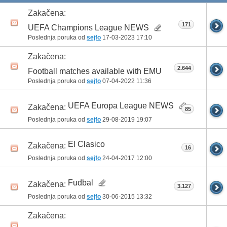
Zakačena:
171
UEFA Champions League NEWS
Poslednja poruka od
sejfo
17-03-2023
17:10
Zakačena:
2.644
Football matches available with EMU
Poslednja poruka od
sejfo
07-04-2022
11:36
UEFA Europa League NEWS
Zakačena:
85
Poslednja poruka od
sejfo
29-08-2019
19:07
El Clasico
Zakačena:
16
Poslednja poruka od
sejfo
24-04-2017
12:00
Fudbal
Zakačena:
3.127
Poslednja poruka od
sejfo
30-06-2015
13:32
Zakačena: