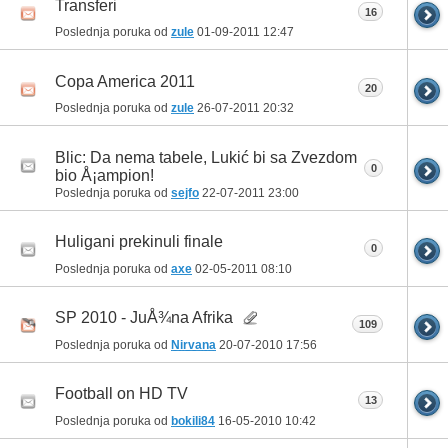
Transferi
16
Poslednja poruka od
zule
01-09-2011
12:47
Copa America 2011
20
Poslednja poruka od
zule
26-07-2011
20:32
Blic: Da nema tabele, Lukić bi sa Zvezdom
0
bio Å¡ampion!
Poslednja poruka od
sejfo
22-07-2011
23:00
Huligani prekinuli finale
0
Poslednja poruka od
axe
02-05-2011
08:10
SP 2010 - JuÅ¾na Afrika
109
Poslednja poruka od
Nirvana
20-07-2010
17:56
Football on HD TV
13
Poslednja poruka od
bokili84
16-05-2010
10:42