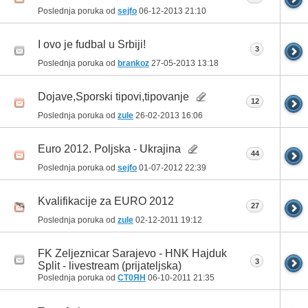
Poslednja poruka od
sejfo
06-12-2013
21:10
I ovo je fudbal u Srbiji!
3
Poslednja poruka od
brankoz
27-05-2013
13:18
Dojave,Sporski tipovi,tipovanje
12
Poslednja poruka od
zule
26-02-2013
16:06
Euro 2012. Poljska - Ukrajina
44
Poslednja poruka od
sejfo
01-07-2012
22:39
Kvalifikacije za EURO 2012
27
Poslednja poruka od
zule
02-12-2011
19:12
FK Zeljeznicar Sarajevo - HNK Hajduk
3
Split - livestream (prijateljska)
Poslednja poruka od
CT0ЯH
06-10-2011
21:35