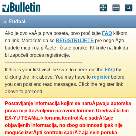
Fudbal
Ako je ovo vaÅ¡a prva poseta, prvo pročitajte
FAQ
klikom
na link. Moraćete da se
REGISTRUJETE
pre nego Å¡to
budete mogli da piÅ¡ete i čitate poruke. Kliknite na link da
bi započeli proces registracije.
---------------------------------------------------
If this is your first visit, be sure to check out the
FAQ
by
clicking the link above. You may have to
register
before
you can post and read messages. Click the register link
above to proceed.
Postavljanje informacija kojim se naruÅ¡avaju autorska
prava nije dozvoljeno na ovom forumu! Uređivački tim
EX-YU TEAMâ„¢ foruma kontroliÅ¡e sadrÅ¾aje
objavljenih informacija, no zbog obimnosti ipak nije
moguće izvrÅ¡iti kontrolu sadrÅ¾aja svih poruka.