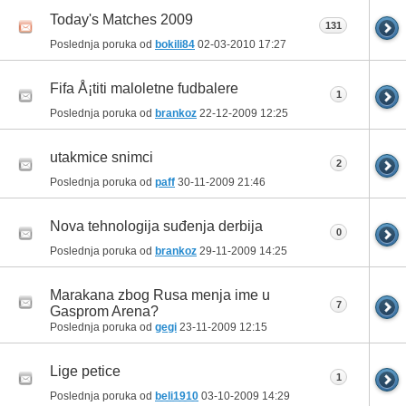
Today's Matches 2009
131
Poslednja poruka od
bokili84
02-03-2010
17:27
Fifa Å¡titi maloletne fudbalere
1
Poslednja poruka od
brankoz
22-12-2009
12:25
utakmice snimci
2
Poslednja poruka od
paff
30-11-2009
21:46
Nova tehnologija suđenja derbija
0
Poslednja poruka od
brankoz
29-11-2009
14:25
Marakana zbog Rusa menja ime u
7
Gasprom Arena?
Poslednja poruka od
gegi
23-11-2009
12:15
Lige petice
1
Poslednja poruka od
beli1910
03-10-2009
14:29