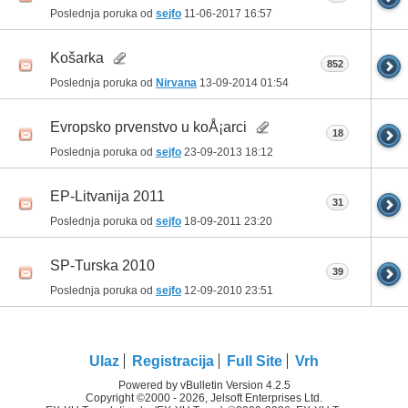
Poslednja poruka od
sejfo
11-06-2017
16:57
Košarka
852
Poslednja poruka od
Nirvana
13-09-2014
01:54
Evropsko prvenstvo u koÅ¡arci
18
Poslednja poruka od
sejfo
23-09-2013
18:12
EP-Litvanija 2011
31
Poslednja poruka od
sejfo
18-09-2011
23:20
SP-Turska 2010
39
Poslednja poruka od
sejfo
12-09-2010
23:51
Ulaz
Registracija
Full Site
Vrh
Powered by vBulletin Version 4.2.5
Copyright ©2000 - 2026, Jelsoft Enterprises Ltd.