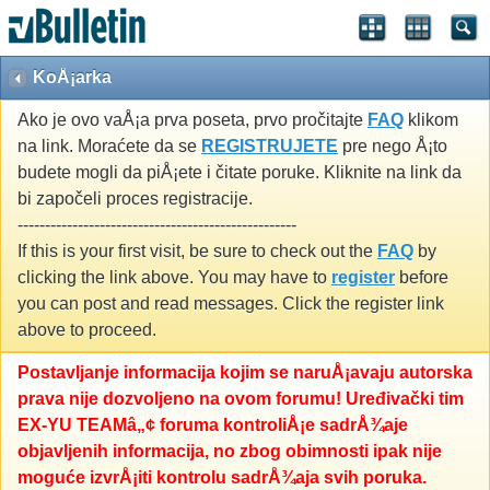
KoÅ¡arka
Ako je ovo vaÅ¡a prva poseta, prvo pročitajte
FAQ
klikom
na link. Moraćete da se
REGISTRUJETE
pre nego Å¡to
budete mogli da piÅ¡ete i čitate poruke. Kliknite na link da
bi započeli proces registracije.
---------------------------------------------------
If this is your first visit, be sure to check out the
FAQ
by
clicking the link above. You may have to
register
before
you can post and read messages. Click the register link
above to proceed.
Postavljanje informacija kojim se naruÅ¡avaju autorska
prava nije dozvoljeno na ovom forumu! Uređivački tim
EX-YU TEAMâ„¢ foruma kontroliÅ¡e sadrÅ¾aje
objavljenih informacija, no zbog obimnosti ipak nije
moguće izvrÅ¡iti kontrolu sadrÅ¾aja svih poruka.