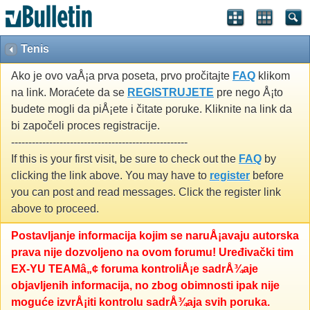
Tenis
Ako je ovo vaÅ¡a prva poseta, prvo pročitajte
FAQ
klikom
na link. Moraćete da se
REGISTRUJETE
pre nego Å¡to
budete mogli da piÅ¡ete i čitate poruke. Kliknite na link da
bi započeli proces registracije.
---------------------------------------------------
If this is your first visit, be sure to check out the
FAQ
by
clicking the link above. You may have to
register
before
you can post and read messages. Click the register link
above to proceed.
Postavljanje informacija kojim se naruÅ¡avaju autorska
prava nije dozvoljeno na ovom forumu! Uređivački tim
EX-YU TEAMâ„¢ foruma kontroliÅ¡e sadrÅ¾aje
objavljenih informacija, no zbog obimnosti ipak nije
moguće izvrÅ¡iti kontrolu sadrÅ¾aja svih poruka.