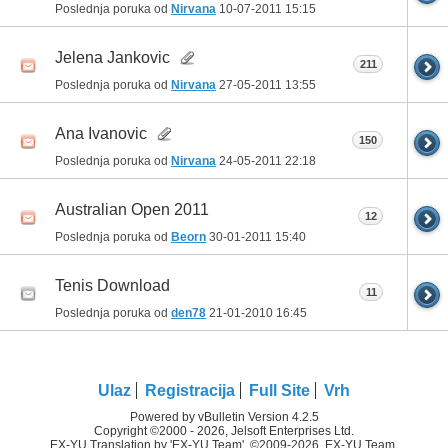
Poslednja poruka od
Nirvana
10-07-2011
15:15
Jelena Jankovic
211
Poslednja poruka od
Nirvana
27-05-2011
13:55
Ana Ivanovic
150
Poslednja poruka od
Nirvana
24-05-2011
22:18
Australian Open 2011
12
Poslednja poruka od
Beorn
30-01-2011
15:40
Tenis Download
11
Poslednja poruka od
den78
21-01-2010
16:45
Ulaz
Registracija
Full Site
Vrh
Powered by vBulletin Version 4.2.5
Copyright ©2000 - 2026, Jelsoft Enterprises Ltd.
EX-YU Translation by 'EX-YU Team', ©2009-2026, EX-YU Team.