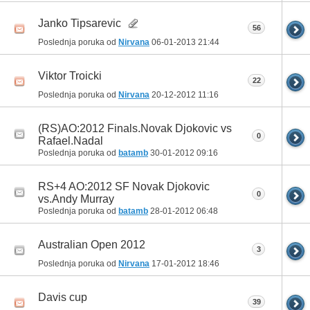
Janko Tipsarevic
56
Poslednja poruka od
Nirvana
06-01-2013
21:44
Viktor Troicki
22
Poslednja poruka od
Nirvana
20-12-2012
11:16
(RS)AO:2012 Finals.Novak Djokovic vs
0
Rafael.Nadal
Poslednja poruka od
batamb
30-01-2012
09:16
RS+4 AO:2012 SF Novak Djokovic
0
vs.Andy Murray
Poslednja poruka od
batamb
28-01-2012
06:48
Australian Open 2012
3
Poslednja poruka od
Nirvana
17-01-2012
18:46
Davis cup
39