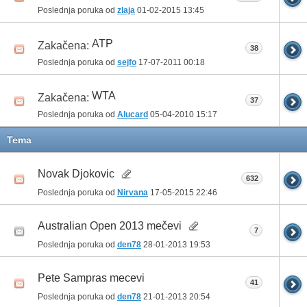
Poslednja poruka od
zlaja
01-02-2015
13:45
ATP
Zakačena:
38
Poslednja poruka od
sejfo
17-07-2011
00:18
WTA
Zakačena:
37
Poslednja poruka od
Alucard
05-04-2010
15:17
Tema
Novak Djokovic
632
Poslednja poruka od
Nirvana
17-05-2015
22:46
Australian Open 2013 mečevi
7
Poslednja poruka od
den78
28-01-2013
19:53
Pete Sampras mecevi
41
Poslednja poruka od
den78
21-01-2013
20:54