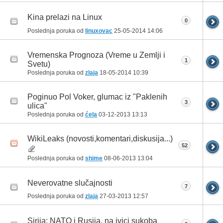
Kina prelazi na Linux
0
Poslednja poruka od
linuxovac
25-05-2014
14:06
Vremenska Prognoza (Vreme u Zemlji i
1
Svetu)
Poslednja poruka od
zlaja
18-05-2014
10:39
Poginuo Pol Voker, glumac iz "Paklenih
3
ulica"
Poslednja poruka od
ćela
03-12-2013
13:13
WikiLeaks (novosti,komentari,diskusija...)
52
Poslednja poruka od
shime
08-06-2013
13:04
Neverovatne slučajnosti
7
Poslednja poruka od
zlaja
27-03-2013
12:57
Sirija: NATO i Rusija, na ivici sukoba