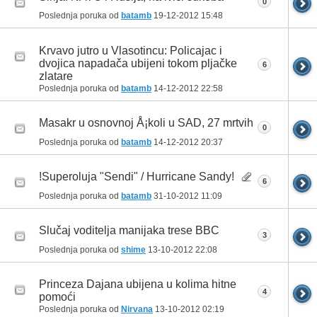
0
Poslednja poruka od
batamb
19-12-2012
15:48
Krvavo jutro u Vlasotincu: Policajac i
dvojica napadača ubijeni tokom pljačke
6
zlatare
Poslednja poruka od
batamb
14-12-2012
22:58
Masakr u osnovnoj Å¡koli u SAD, 27 mrtvih
0
Poslednja poruka od
batamb
14-12-2012
20:37
!Superoluja "Sendi" / Hurricane Sandy!
6
Poslednja poruka od
batamb
31-10-2012
11:09
Slučaj voditelja manijaka trese BBC
3
Poslednja poruka od
shime
13-10-2012
22:08
Princeza Dajana ubijena u kolima hitne
4
pomoći
Poslednja poruka od
Nirvana
13-10-2012
02:19