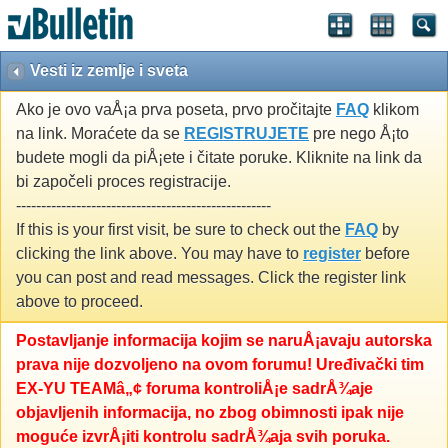
Vesti iz zemlje i sveta
Ako je ovo vaÅ¡a prva poseta, prvo pročitajte
FAQ
klikom
na link. Moraćete da se
REGISTRUJETE
pre nego Å¡to
budete mogli da piÅ¡ete i čitate poruke. Kliknite na link da
bi započeli proces registracije.
---------------------------------------------------
If this is your first visit, be sure to check out the
FAQ
by
clicking the link above. You may have to
register
before
you can post and read messages. Click the register link
above to proceed.
Postavljanje informacija kojim se naruÅ¡avaju autorska
prava nije dozvoljeno na ovom forumu! Uređivački tim
EX-YU TEAMâ„¢ foruma kontroliÅ¡e sadrÅ¾aje
objavljenih informacija, no zbog obimnosti ipak nije
moguće izvrÅ¡iti kontrolu sadrÅ¾aja svih poruka.