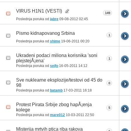
VIRUS H1N1 (VESTI)
149
Poslednja poruka od
jabre
09-08-2012
02:45
Pismo kidnapovanog Srbina
1
Poslednja poruka od
shime
19-06-2011
00:20
Ukradeni podaci miliona korisnika 'soni
1
plejstejÅ¡ena'
Poslednja poruka od
sejfo
16-05-2011
14:12
Sve nuklearne eksplozije/testovi od 45 do
0
98
Poslednja poruka od
batamb
17-03-2011
16:18
Protest Pirata Srbije zbog hapÅ¡enja
5
kolege
Poslednja poruka od
mare012
10-03-2011
22:50
Misterija mrtvih ptica riba rakova