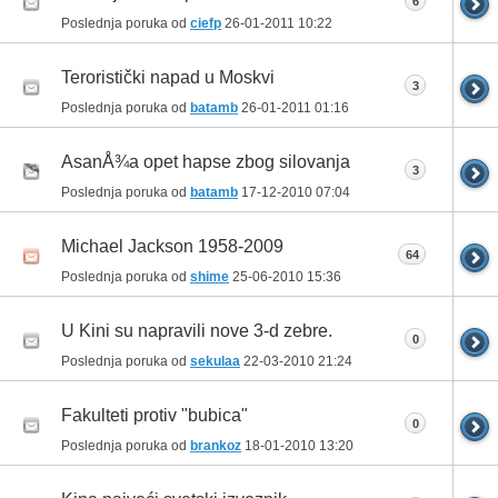
6
Poslednja poruka od
ciefp
26-01-2011
10:22
Teroristički napad u Moskvi
3
Poslednja poruka od
batamb
26-01-2011
01:16
AsanÅ¾a opet hapse zbog silovanja
3
Poslednja poruka od
batamb
17-12-2010
07:04
Michael Jackson 1958-2009
64
Poslednja poruka od
shime
25-06-2010
15:36
U Kini su napravili nove 3-d zebre.
0
Poslednja poruka od
sekulaa
22-03-2010
21:24
Fakulteti protiv "bubica"
0
Poslednja poruka od
brankoz
18-01-2010
13:20