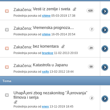
Vesti iz zemlje i sveta
Zakačena:
428
Poslednja poruka od
shime
05-03-2019
17:38
Vremenska prognoza....
Zakačena:
7
Poslednja poruka od
shime
16-05-2014
20:54
bez komentara
Zakačena:
29
Poslednja poruka od
brankoz
11-02-2013
20:03
Katastrofa u Japanu
Zakačena:
58
Poslednja poruka od
sejfo
13-02-2012
19:44
Tema
UhapÅ¡eni zbog nezakonitog "Å¡erovanja"
filmova i serija
2
Poslednja poruka od
enes
13-11-2019
18:45