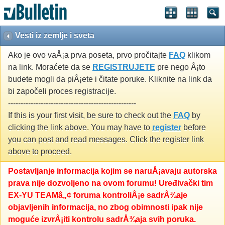
Vesti iz zemlje i sveta
Ako je ovo vaÅ¡a prva poseta, prvo pročitajte
FAQ
klikom
na link. Moraćete da se
REGISTRUJETE
pre nego Å¡to
budete mogli da piÅ¡ete i čitate poruke. Kliknite na link da
bi započeli proces registracije.
---------------------------------------------------
If this is your first visit, be sure to check out the
FAQ
by
clicking the link above. You may have to
register
before
you can post and read messages. Click the register link
above to proceed.
Postavljanje informacija kojim se naruÅ¡avaju autorska
prava nije dozvoljeno na ovom forumu! Uređivački tim
EX-YU TEAMâ„¢ foruma kontroliÅ¡e sadrÅ¾aje
objavljenih informacija, no zbog obimnosti ipak nije
moguće izvrÅ¡iti kontrolu sadrÅ¾aja svih poruka.