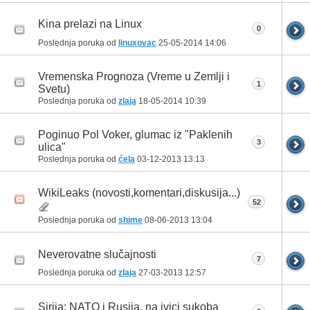
Kina prelazi na Linux
0
Poslednja poruka od
linuxovac
25-05-2014
14:06
Vremenska Prognoza (Vreme u Zemlji i
1
Svetu)
Poslednja poruka od
zlaja
18-05-2014
10:39
Poginuo Pol Voker, glumac iz "Paklenih
3
ulica"
Poslednja poruka od
ćela
03-12-2013
13:13
WikiLeaks (novosti,komentari,diskusija...)
52
Poslednja poruka od
shime
08-06-2013
13:04
Neverovatne slučajnosti
7
Poslednja poruka od
zlaja
27-03-2013
12:57
Sirija: NATO i Rusija, na ivici sukoba