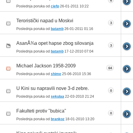
6
Poslednja poruka od
ciefp
26-01-2011
10:22
Teroristički napad u Moskvi
3
Poslednja poruka od
batamb
26-01-2011
01:16
AsanÅ¾a opet hapse zbog silovanja
3
Poslednja poruka od
batamb
17-12-2010
07:04
Michael Jackson 1958-2009
64
Poslednja poruka od
shime
25-06-2010
15:36
U Kini su napravili nove 3-d zebre.
0
Poslednja poruka od
sekulaa
22-03-2010
21:24
Fakulteti protiv "bubica"
0
Poslednja poruka od
brankoz
18-01-2010
13:20