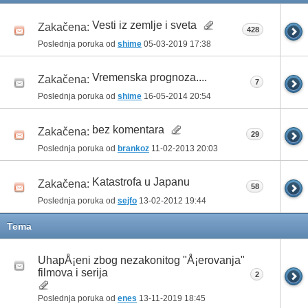
Vesti iz zemlje i sveta
Zakačena:
428
Poslednja poruka od
shime
05-03-2019
17:38
Vremenska prognoza....
Zakačena:
7
Poslednja poruka od
shime
16-05-2014
20:54
bez komentara
Zakačena:
29
Poslednja poruka od
brankoz
11-02-2013
20:03
Katastrofa u Japanu
Zakačena:
58
Poslednja poruka od
sejfo
13-02-2012
19:44
Tema
UhapÅ¡eni zbog nezakonitog "Å¡erovanja"
filmova i serija
2
Poslednja poruka od
enes
13-11-2019
18:45