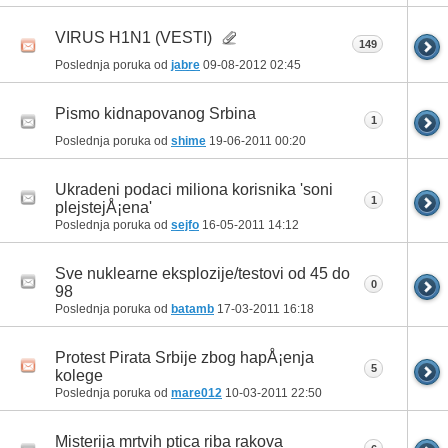
VIRUS H1N1 (VESTI)
149
Poslednja poruka od
jabre
09-08-2012
02:45
Pismo kidnapovanog Srbina
1
Poslednja poruka od
shime
19-06-2011
00:20
Ukradeni podaci miliona korisnika 'soni
1
plejstejÅ¡ena'
Poslednja poruka od
sejfo
16-05-2011
14:12
Sve nuklearne eksplozije/testovi od 45 do
0
98
Poslednja poruka od
batamb
17-03-2011
16:18
Protest Pirata Srbije zbog hapÅ¡enja
5
kolege
Poslednja poruka od
mare012
10-03-2011
22:50
Misterija mrtvih ptica riba rakova