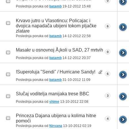
0
Poslednja poruka od
batamb
19-12-2012
15:48
Krvavo jutro u Vlasotincu: Policajac i
dvojica napadača ubijeni tokom pljačke
6
zlatare
Poslednja poruka od
batamb
14-12-2012
22:58
Masakr u osnovnoj Å¡koli u SAD, 27 mrtvih
0
Poslednja poruka od
batamb
14-12-2012
20:37
!Superoluja "Sendi" / Hurricane Sandy!
6
Poslednja poruka od
batamb
31-10-2012
11:09
Slučaj voditelja manijaka trese BBC
3
Poslednja poruka od
shime
13-10-2012
22:08
Princeza Dajana ubijena u kolima hitne
4
pomoći
Poslednja poruka od
Nirvana
13-10-2012
02:19