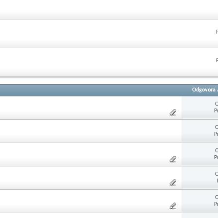
Odgovora
O
P
O
P
O
P
O
O
P