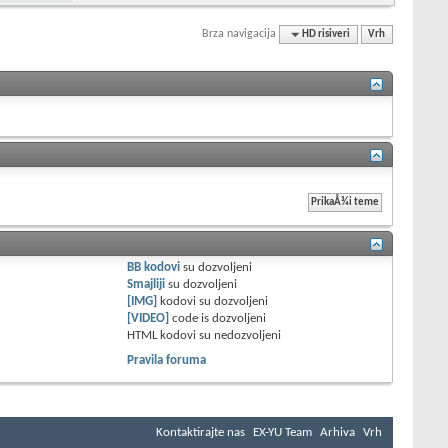
Brza navigacija
HD risiveri
Vrh
BB kodovi
su
dozvoljeni
Smajliji
su
dozvoljeni
[IMG]
kodovi su
dozvoljeni
[VIDEO]
code is
dozvoljeni
HTML kodovi su
nedozvoljeni
Pravila foruma
Kontaktirajte nas
EX-YU Team
Arhiva
Vrh