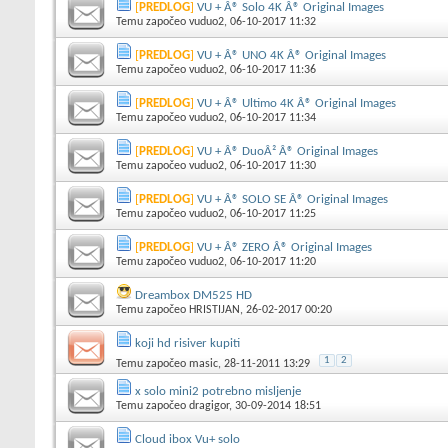
[
PREDLOG
]
VU + Â® Solo 4K Â® Original Images
Temu započeo
vuduo2
, 06-10-2017 11:32
[
PREDLOG
]
VU + Â® UNO 4K Â® Original Images
Temu započeo
vuduo2
, 06-10-2017 11:36
[
PREDLOG
]
VU + Â® Ultimo 4K Â® Original Images
Temu započeo
vuduo2
, 06-10-2017 11:34
[
PREDLOG
]
VU + Â® DuoÂ² Â® Original Images
Temu započeo
vuduo2
, 06-10-2017 11:30
[
PREDLOG
]
VU + Â® SOLO SE Â® Original Images
Temu započeo
vuduo2
, 06-10-2017 11:25
[
PREDLOG
]
VU + Â® ZERO Â® Original Images
Temu započeo
vuduo2
, 06-10-2017 11:20
Dreambox DM525 HD
Temu započeo
HRISTIJAN
, 26-02-2017 00:20
koji hd risiver kupiti
1
2
Temu započeo
masic
, 28-11-2011 13:29
x solo mini2 potrebno misljenje
Temu započeo
dragigor
, 30-09-2014 18:51
Cloud ibox Vu+ solo