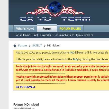
What's New?
Forum
FORUM RULES
Forum Home
FAQ
Calendar
Forum Actions
Quick Links
Forum
SATELIT
HD risiveri
Ako je ovo vaÅ¡a prva poseta, prvo pročitajte
FAQ
klikom na link. Moraćete da
---------------------------------------------------
If this is your first visit, be sure to check out the
FAQ
by clicking the link above
Postavljanje informacija kojim se naruÅ¡avaju autorska prava nije dozvoljen
sadrÅ¾aja svih poruka. Misija foruma je isključivo edukacija, a svaki član je
---------------------------------------------------
Posting copyright protected information without propper permission is strict
yet, it is not possible to check all the posts. Forum mission is solely for edu
---------------------------------------------------
EX-YU TEAMâ„¢
Forum:
HD risiveri
Sve o HD risiverima....