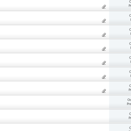
O
P
O
O
O
O
O
O
P
Od
Pr
O
P
O