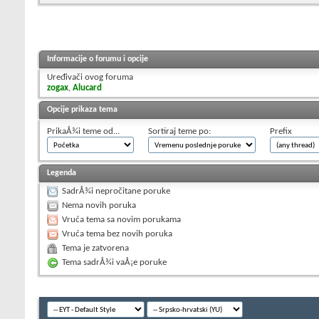
Informacije o forumu i opcije
Uređivači ovog foruma
zogax
,
Alucard
Opcije prikaza tema
PrikaÅ¾i teme od...
Sortiraj teme po:
Prefix
Legenda
SadrÅ¾i nepročitane poruke
Nema novih poruka
Vruća tema sa novim porukama
Vruća tema bez novih poruka
Tema je zatvorena
Tema sadrÅ¾i vaÅ¡e poruke