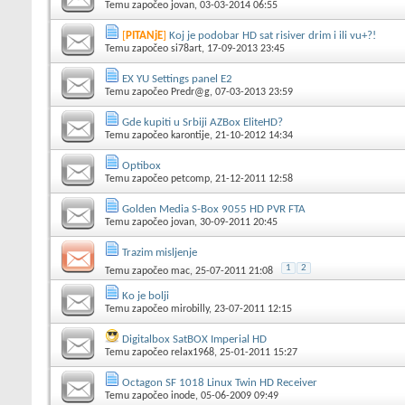
Temu započeo
jovan
, 03-03-2014 06:55
[
PITANjE
]
Koj je podobar HD sat risiver drim i ili vu+?!
Temu započeo
si78art
, 17-09-2013 23:45
EX YU Settings panel E2
Temu započeo
Predr@g
, 07-03-2013 23:59
Gde kupiti u Srbiji AZBox EliteHD?
Temu započeo
karontije
, 21-10-2012 14:34
Optibox
Temu započeo
petcomp
, 21-12-2011 12:58
Golden Media S-Box 9055 HD PVR FTA
Temu započeo
jovan
, 30-09-2011 20:45
Trazim misljenje
1
2
Temu započeo
mac
, 25-07-2011 21:08
Ko je bolji
Temu započeo
mirobilly
, 23-07-2011 12:15
Digitalbox SatBOX Imperial HD
Temu započeo
relax1968
, 25-01-2011 15:27
Octagon SF 1018 Linux Twin HD Receiver
Temu započeo
inode
, 05-06-2009 09:49