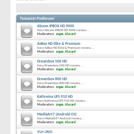
Tematski Podforumi
Abcom IPBOX HD 9000
Sve o Abcom IPBOX HD 9000 risiveru....
Moderators:
zogax
,
Alucard
AzBox HD Elite & Premium
Sve o AzBox HD Elite & Premium risiveru....
Moderators:
zogax
,
Alucard
Dreambox 500 HD
Sve o Dreambox 500 HD risiveru....
Moderators:
zogax
,
Alucard
Dreambox 800 HD
Sve o Dreambox 800 HD risiveru....
Moderators:
zogax
,
Alucard
Kathreina UFS 910 HD
Sve o Kathreina UFS 910 HD risiveru...
Moderators:
zogax
,
Alucard
MediaArt7 (Android OS)
Sve o MediaArt7 Android risiveru...
Moderators:
zogax
,
Alucard
VU+ UNO