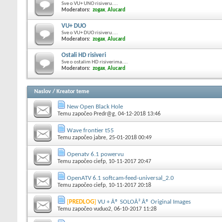
Sve o VU+ UNO risiveru....
Moderators:
zogax
,
Alucard
VU+ DUO
Sve o VU+ DUO risiveru....
Moderators:
zogax
,
Alucard
Ostali HD risiveri
Sve o ostalim HD risiverima....
Moderators:
zogax
,
Alucard
Naslov
/
Kreator teme
New Open Black Hole
Temu započeo
Predr@g
, 04-12-2018 13:46
Wave frontier t55
Temu započeo
jabre
, 25-01-2018 00:49
Openatv 6.1 powervu
Temu započeo
ciefp
, 10-11-2017 20:47
OpenATV 6.1 softcam-feed-universal_2.0
Temu započeo
ciefp
, 10-11-2017 20:18
[
PREDLOG
]
VU + Â® SOLOÂ² Â® Original Images
Temu započeo
vuduo2
, 06-10-2017 11:28