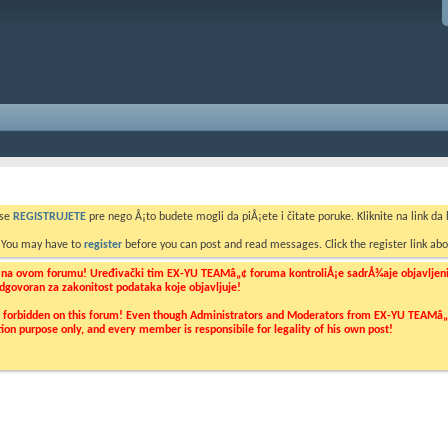
 se
REGISTRUJETE
pre nego Å¡to budete mogli da piÅ¡ete i čitate poruke. Kliknite na link da b
. You may have to
register
before you can post and read messages. Click the register link abo
o na ovom forumu! Uređivački tim EX-YU TEAMâ„¢ foruma kontroliÅ¡e sadrÅ¾aje objavljenih 
 odgovoran za zakonitost podataka koje objavljuje!
ly forbidden on this forum! Even though Administrators and Moderators from EX-YU TEAMâ„¢ f
cation purpose only, and every member is responsibile for legality of his own post!