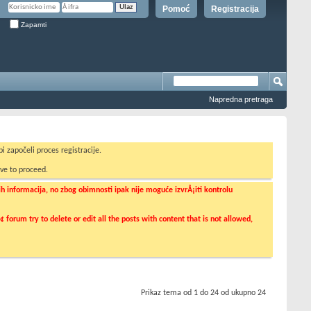
Pomoć
Registracija
Zapamti
Napredna pretraga
i započeli proces registracije.
ve to proceed.
informacija, no zbog obimnosti ipak nije moguće izvrÅ¡iti kontrolu
orum try to delete or edit all the posts with content that is not allowed,
Prikaz tema od 1 do 24 od ukupno 24