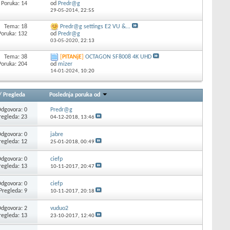
Poruka: 14
od
Predr@g
29-05-2014,
22:55
Tema: 18
Predr@g settings E2 VU &...
Poruka: 132
od
Predr@g
03-05-2020,
22:13
Tema: 38
[
PITANjE
]
OCTAGON SF8008 4K UHD
Poruka: 204
od
mizer
14-01-2024,
10:20
/
Pregleda
Poslednja poruka od
dgovora: 0
Predr@g
regleda: 23
04-12-2018,
13:46
dgovora: 0
jabre
regleda: 12
25-01-2018,
00:49
dgovora: 0
ciefp
regleda: 13
10-11-2017,
20:47
dgovora: 0
ciefp
Pregleda: 9
10-11-2017,
20:18
dgovora: 2
vuduo2
regleda: 13
23-10-2017,
12:40