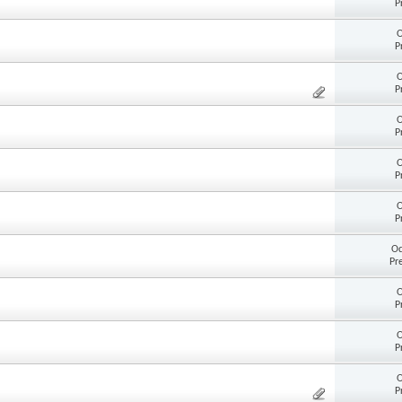
P
O
P
O
P
O
P
O
P
O
P
Od
Pr
O
P
O
P
O
P