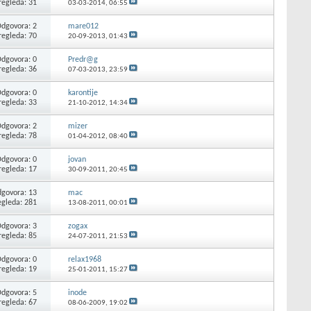
regleda: 31
03-03-2014,
06:55
dgovora: 2
mare012
regleda: 70
20-09-2013,
01:43
dgovora: 0
Predr@g
regleda: 36
07-03-2013,
23:59
dgovora: 0
karontije
regleda: 33
21-10-2012,
14:34
dgovora: 2
mizer
regleda: 78
01-04-2012,
08:40
dgovora: 0
jovan
regleda: 17
30-09-2011,
20:45
govora: 13
mac
egleda: 281
13-08-2011,
00:01
dgovora: 3
zogax
regleda: 85
24-07-2011,
21:53
dgovora: 0
relax1968
regleda: 19
25-01-2011,
15:27
dgovora: 5
inode
regleda: 67
08-06-2009,
19:02