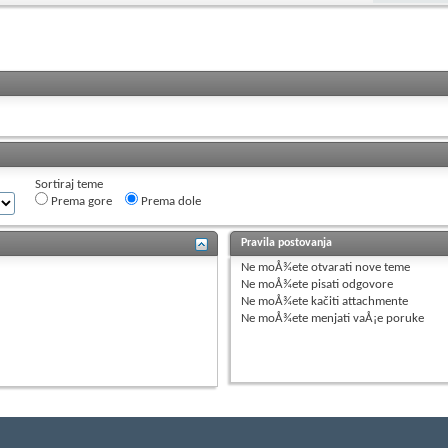
Sortiraj teme
Prema gore
Prema dole
Pravila postovanja
Ne moÅ¾ete
otvarati nove teme
Ne moÅ¾ete
pisati odgovore
Ne moÅ¾ete
kačiti attachmente
Ne moÅ¾ete
menjati vaÅ¡e poruke