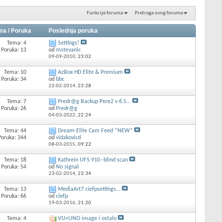
Funkcije foruma
Pretraga ovog foruma
ma / Poruka
Poslednja poruka
Tema: 4
Settings!
Poruka: 13
od
mstevanic
09-09-2010,
23:02
Tema: 10
AzBox HD Elite & Premium
Poruka: 34
od
bbc
22-02-2014,
23:28
Tema: 7
Predr@g Backup Pere2 v 6.5...
Poruka: 26
od
Predr@g
04-03-2022,
22:24
Tema: 44
Dream-Elite Cam Feed *NEW*
Poruka: 344
od
vidakovicd
08-03-2015,
09:22
Tema: 18
Kathrein UFS 910 -blind scan
Poruka: 54
od
No signal
23-02-2014,
23:34
Tema: 13
MediaArt7 ciefpsettings...
Poruka: 66
od
ciefp
19-03-2016,
21:20
Tema: 4
VU+UNO image i ostalo