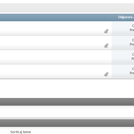
Odgovora
O
Pr
O
Pr
O
P
O
Pr
Sortiraj teme