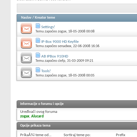
Naslov
/
Kreator teme
Settings!
Temu započeo
zogax
, 18-05-2008 00:08
IP-Box 9000 HD Keyfile
Temu započeo
senadxxx
, 22-06-2008 16:36
AB IPBox 910HD
Temu započeo
ciefp
, 31-03-2009 09:21
Tools!
Temu započeo
zogax
, 18-05-2008 00:05
Informacije o forumu i opcije
Uređivači ovog foruma
zogax
,
Alucard
Opcije prikaza tema
PrikaÅ¾i teme od...
Sortiraj teme po:
Prefix