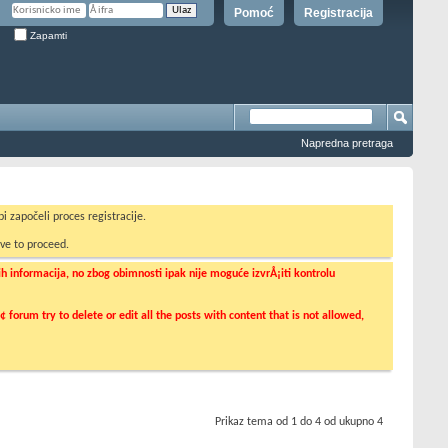
Pomoć
Registracija
Zapamti
Napredna pretraga
i započeli proces registracije.
ve to proceed.
informacija, no zbog obimnosti ipak nije moguće izvrÅ¡iti kontrolu
orum try to delete or edit all the posts with content that is not allowed,
Prikaz tema od 1 do 4 od ukupno 4