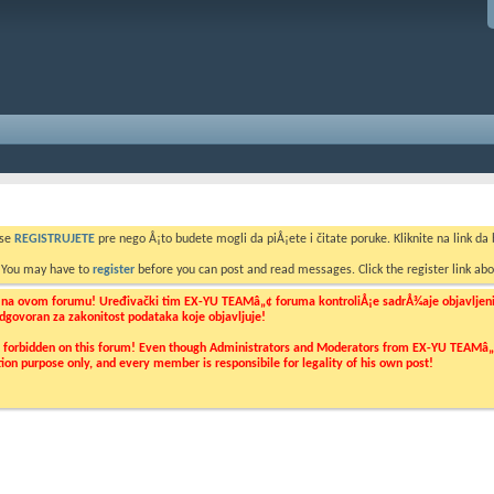
 se
REGISTRUJETE
pre nego Å¡to budete mogli da piÅ¡ete i čitate poruke. Kliknite na link da b
. You may have to
register
before you can post and read messages. Click the register link abo
o na ovom forumu! Uređivački tim EX-YU TEAMâ„¢ foruma kontroliÅ¡e sadrÅ¾aje objavljenih 
 odgovoran za zakonitost podataka koje objavljuje!
ly forbidden on this forum! Even though Administrators and Moderators from EX-YU TEAMâ„¢ f
cation purpose only, and every member is responsibile for legality of his own post!