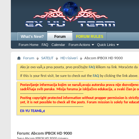
What's New?
Forum
FORUM RULES
Forum Home
FAQ
Calendar
Forum Actions
Quick Links
Forum
SATELIT
HD risiveri
Abcom IPBOX HD 9000
Ako je ovo vaÅ¡a prva poseta, prvo pročitajte
FAQ
klikom na link. Moraćete da
---------------------------------------------------
If this is your first visit, be sure to check out the
FAQ
by clicking the link above
Postavljanje informacija kojim se naruÅ¡avaju autorska prava nije dozvoljen
sadrÅ¾aja svih poruka. Misija foruma je isključivo edukacija, a svaki član je
---------------------------------------------------
Posting copyright protected information without propper permission is strict
yet, it is not possible to check all the posts. Forum mission is solely for edu
---------------------------------------------------
EX-YU TEAMâ„¢
Forum:
Abcom IPBOX HD 9000
Sve o Abcom IPBOX HD 9000 risiveru....