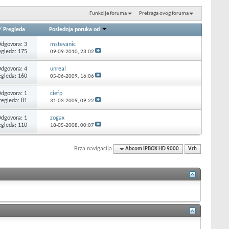
Funkcije foruma
Pretraga ovog foruma
/
Pregleda
Poslednja poruka od
dgovora: 3
mstevanic
egleda: 175
09-09-2010,
23:02
dgovora: 4
unreal
egleda: 160
05-06-2009,
16:06
dgovora: 1
ciefp
regleda: 81
31-03-2009,
09:22
dgovora: 1
zogax
egleda: 110
18-05-2008,
00:07
Brza navigacija
Abcom IPBOX HD 9000
Vrh