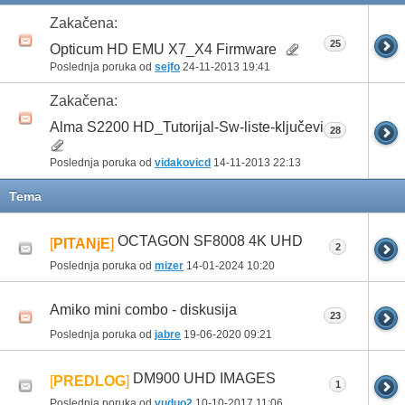
Zakačena:
25
Opticum HD EMU X7_X4 Firmware
Poslednja poruka od
sejfo
24-11-2013
19:41
Zakačena:
Alma S2200 HD_Tutorijal-Sw-liste-ključevi
28
Poslednja poruka od
vidakovicd
14-11-2013
22:13
Tema
OCTAGON SF8008 4K UHD
[
PITANjE
]
2
Poslednja poruka od
mizer
14-01-2024
10:20
Amiko mini combo - diskusija
23
Poslednja poruka od
jabre
19-06-2020
09:21
DM900 UHD IMAGES
[
PREDLOG
]
1
Poslednja poruka od
vuduo2
10-10-2017
11:06