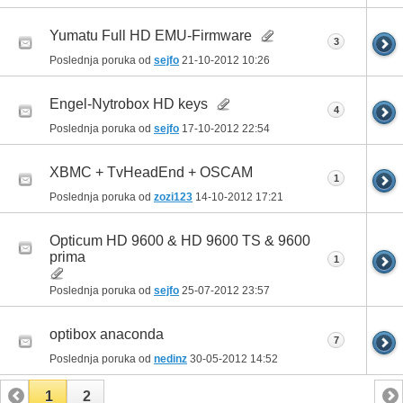
Yumatu Full HD EMU-Firmware
3
Poslednja poruka od
sejfo
21-10-2012
10:26
Engel-Nytrobox HD keys
4
Poslednja poruka od
sejfo
17-10-2012
22:54
XBMC + TvHeadEnd + OSCAM
1
Poslednja poruka od
zozi123
14-10-2012
17:21
Opticum HD 9600 & HD 9600 TS & 9600
prima
1
Poslednja poruka od
sejfo
25-07-2012
23:57
optibox anaconda
7
Poslednja poruka od
nedinz
30-05-2012
14:52
1
2