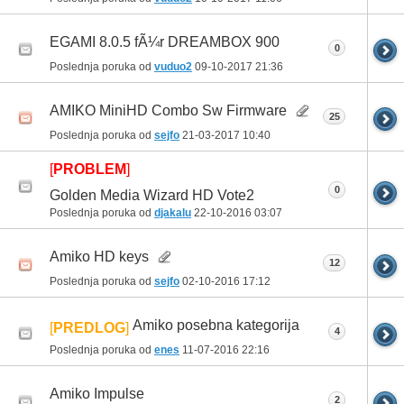
EGAMI 8.0.5 fÃ¼r DREAMBOX 900
0
Poslednja poruka od
vuduo2
09-10-2017
21:36
AMIKO MiniHD Combo Sw Firmware
25
Poslednja poruka od
sejfo
21-03-2017
10:40
[
PROBLEM
]
0
Golden Media Wizard HD Vote2
Poslednja poruka od
djakalu
22-10-2016
03:07
Amiko HD keys
12
Poslednja poruka od
sejfo
02-10-2016
17:12
Amiko posebna kategorija
[
PREDLOG
]
4
Poslednja poruka od
enes
11-07-2016
22:16
Amiko Impulse
2