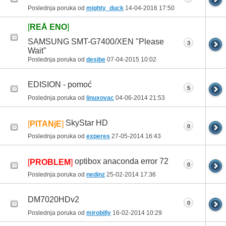
Poslednja poruka od
mighty_duck
14-04-2016
17:50
[
REÅ ENO
]
SAMSUNG SMT-G7400/XEN "Please
3
Wait"
Poslednja poruka od
desibe
07-04-2015
10:02
EDISION - pomoć
5
Poslednja poruka od
linuxovac
04-06-2014
21:53
SkyStar HD
[
PITANjE
]
0
Poslednja poruka od
experes
27-05-2014
16:43
optibox anaconda error 72
[
PROBLEM
]
0
Poslednja poruka od
nedinz
25-02-2014
17:36
DM7020HDv2
0
Poslednja poruka od
mirobilly
16-02-2014
10:29