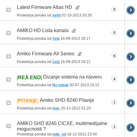
Latest Firmware Atlas HD
0
Poslednja poruka od
sejfo
02-10-2013
20:26
AMIKO HD Lista kanala
0
Poslednja poruka od
ćela
16-09-2013
18:17
Amiko Firmware All Series
6
Poslednja poruka od
ćela
16-09-2013
18:12
Dizanje sistema na risiveru
[
REÅ ENO
]
4
Poslednja poruka od
No signal
30-07-2013
15:12
Amiko SHD 8240 Pitanje
[
PITANjE
]
1
Poslednja poruka od
mac
20-12-2012
01:20
AMIKO SHD 8240 CICXE, multimedijalne
1
mogucnosti ?
Poslednja poruka od
mile_sd
18-12-2012
23:40