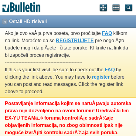
Ostali HD risiveri
Ako je ovo vaÅ¡a prva poseta, prvo pročitajte
FAQ
klikom
na link. Moraćete da se
REGISTRUJETE
pre nego Å¡to
budete mogli da piÅ¡ete i čitate poruke. Kliknite na link da
bi započeli proces registracije.
---------------------------------------------------
If this is your first visit, be sure to check out the
FAQ
by
clicking the link above. You may have to
register
before
you can post and read messages. Click the register link
above to proceed.
Postavljanje informacija kojim se naruÅ¡avaju autorska
prava nije dozvoljeno na ovom forumu! Uređivački tim
EX-YU TEAMâ„¢ foruma kontroliÅ¡e sadrÅ¾aje
objavljenih informacija, no zbog obimnosti ipak nije
moguće izvrÅ¡iti kontrolu sadrÅ¾aja svih poruka.