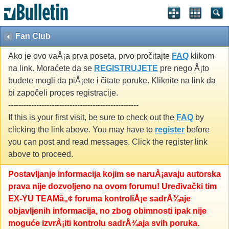
Fan Club
Ako je ovo vaÅ¡a prva poseta, prvo pročitajte
FAQ
klikom
na link. Moraćete da se
REGISTRUJETE
pre nego Å¡to
budete mogli da piÅ¡ete i čitate poruke. Kliknite na link da
bi započeli proces registracije.
---------------------------------------------------
If this is your first visit, be sure to check out the
FAQ
by
clicking the link above. You may have to
register
before
you can post and read messages. Click the register link
above to proceed.
Postavljanje informacija kojim se naruÅ¡avaju autorska
prava nije dozvoljeno na ovom forumu! Uređivački tim
EX-YU TEAMâ„¢ foruma kontroliÅ¡e sadrÅ¾aje
objavljenih informacija, no zbog obimnosti ipak nije
moguće izvrÅ¡iti kontrolu sadrÅ¾aja svih poruka.