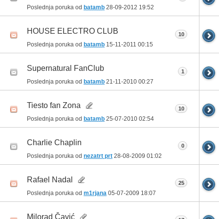
Poslednja poruka od
batamb
28-09-2012
19:52
HOUSE ELECTRO CLUB
10
Poslednja poruka od
batamb
15-11-2011
00:15
Supernatural FanClub
1
Poslednja poruka od
batamb
21-11-2010
00:27
Tiesto fan Zona
10
Poslednja poruka od
batamb
25-07-2010
02:54
Charlie Chaplin
0
Poslednja poruka od
nezatrt prt
28-08-2009
01:02
Rafael Nadal
25
Poslednja poruka od
m1rjana
05-07-2009
18:07
Milorad Čavić