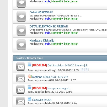
Moderators:
arpix
,
Marko069
,
bojan_ferrari
Ostali HARDWARE
Sav ostali KOMPJUTERSKI HARDWARE ide ovde....
Moderators:
arpix
,
Marko069
,
bojan_ferrari
OSTALI ELEKTRONSKI UREĐAJI
Ovde pišemo o svim NEKOMPJUTERSKIM uređajima (TV, radio, DVD, pojačal
Moderators:
arpix
,
Marko069
,
bojan_ferrari
Hardware Diskusija
Moderators:
arpix
,
Marko069
,
bojan_ferrari
Naslov
/
Kreator teme
[
PROBLEM
]
Dell Inspirion M5030 i teretnjak
1
2
Temu započeo
maliking1
, 03-08-2013 11:03
maticna ploca ASUS K8V-VM
Temu započeo
muki98
, 09-03-2012 14:37
[
PROBLEM
]
komp se sam gasi
Temu započeo
joc0
, 22-12-2011 10:50
Nabavka iz USA
Temu započeo
Mirko90
, 04-08-2010 19:26