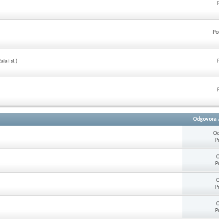
Po
a i sl.)
Odgovora
Od
P
O
P
O
P
O
P