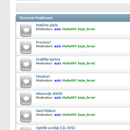
Tematski Podforumi
Matične ploče
Moderators:
arpix
,
Marko069
,
bojan_ferrari
Procesori
Moderators:
arpix
,
Marko069
,
bojan_ferrari
Grafičke kartice
Moderators:
arpix
,
Marko069
,
bojan_ferrari
Monitori
Moderators:
arpix
,
Marko069
,
bojan_ferrari
Memorije (RAM)
Moderators:
arpix
,
Marko069
,
bojan_ferrari
Hard Diskovi
Moderators:
arpix
,
Marko069
,
bojan_ferrari
Optički uređaji (CD, DVD)