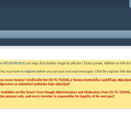
 se
REGISTRUJETE
pre nego Å¡to budete mogli da piÅ¡ete i čitate poruke. Kliknite na link da b
. You may have to
register
before you can post and read messages. Click the register link abo
o na ovom forumu! Uređivački tim EX-YU TEAMâ„¢ foruma kontroliÅ¡e sadrÅ¾aje objavljenih 
 odgovoran za zakonitost podataka koje objavljuje!
ly forbidden on this forum! Even though Administrators and Moderators from EX-YU TEAMâ„¢ f
cation purpose only, and every member is responsibile for legality of his own post!