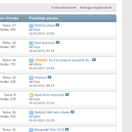
Funkcije foruma
Pretraga ovog foruma
ma / Poruka
Poslednja poruka
Tema: 27
Matične ploce
Poruka: 505
od
zlaja
16-02-2015,
12:06
Tema: 14
Novi procesori
Poruka: 567
od
zlaja
19-03-2015,
07:19
Tema: 34
[
PITANjE
]
Da li je moguce proveriti da...
Poruka: 791
od
shime
05-06-2017,
23:56
Tema: 10
Monitori
Poruka: 326
od
zlaja
16-09-2015,
09:19
Tema: 8
Nove Ram memorije
Poruka: 219
od
zlaja
24-12-2014,
17:35
Tema: 26
Dodatni Hdd neće nikako
Poruka: 532
od
jabre
05-03-2023,
22:23
Tema: 13
Blaupunkt Trier CC31