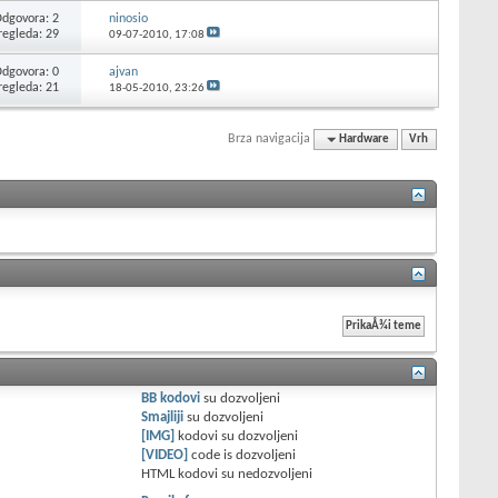
dgovora: 2
ninosio
regleda: 29
09-07-2010,
17:08
dgovora: 0
ajvan
regleda: 21
18-05-2010,
23:26
Brza navigacija
Hardware
Vrh
BB kodovi
su
dozvoljeni
Smajliji
su
dozvoljeni
[IMG]
kodovi su
dozvoljeni
[VIDEO]
code is
dozvoljeni
HTML kodovi su
nedozvoljeni