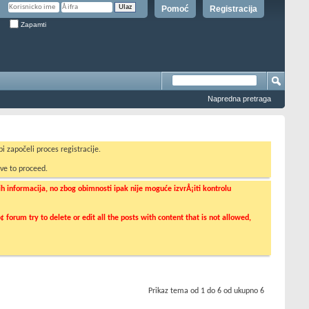
Pomoć
Registracija
Zapamti
Napredna pretraga
i započeli proces registracije.
ve to proceed.
informacija, no zbog obimnosti ipak nije moguće izvrÅ¡iti kontrolu
orum try to delete or edit all the posts with content that is not allowed,
Prikaz tema od 1 do 6 od ukupno 6