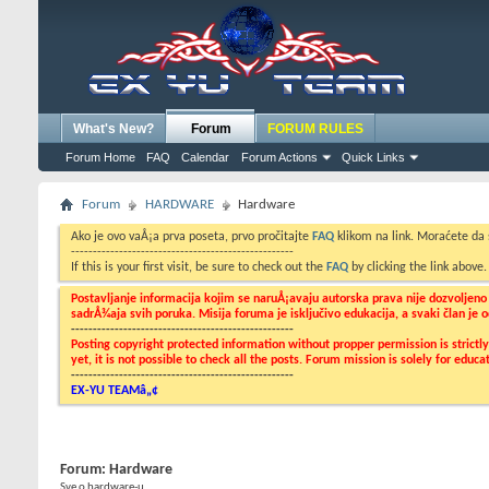
What's New?
Forum
FORUM RULES
Forum Home
FAQ
Calendar
Forum Actions
Quick Links
Forum
HARDWARE
Hardware
Ako je ovo vaÅ¡a prva poseta, prvo pročitajte
FAQ
klikom na link. Moraćete da
---------------------------------------------------
If this is your first visit, be sure to check out the
FAQ
by clicking the link above
Postavljanje informacija kojim se naruÅ¡avaju autorska prava nije dozvoljen
sadrÅ¾aja svih poruka. Misija foruma je isključivo edukacija, a svaki član je
---------------------------------------------------
Posting copyright protected information without propper permission is strict
yet, it is not possible to check all the posts. Forum mission is solely for edu
---------------------------------------------------
EX-YU TEAMâ„¢
Forum:
Hardware
Sve o hardware-u ...