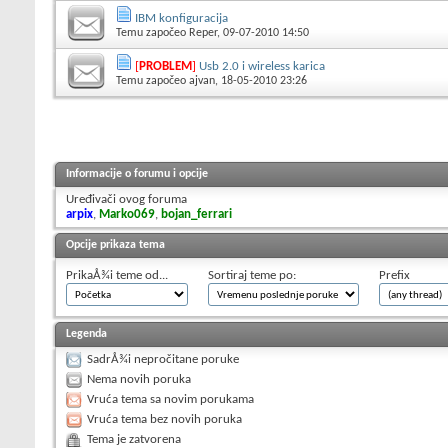
IBM konfiguracija
Temu započeo
Reper
, 09-07-2010 14:50
[
PROBLEM
]
Usb 2.0 i wireless karica
Temu započeo
ajvan
, 18-05-2010 23:26
Informacije o forumu i opcije
Uređivači ovog foruma
arpix
,
Marko069
,
bojan_ferrari
Opcije prikaza tema
PrikaÅ¾i teme od...
Sortiraj teme po:
Prefix
Legenda
SadrÅ¾i nepročitane poruke
Nema novih poruka
Vruća tema sa novim porukama
Vruća tema bez novih poruka
Tema je zatvorena