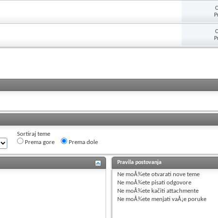
O
P
O
P
Sortiraj teme
Prema gore
Prema dole
Pravila postovanja
Ne moÅ¾ete
otvarati nove teme
Ne moÅ¾ete
pisati odgovore
Ne moÅ¾ete
kačiti attachmente
Ne moÅ¾ete
menjati vaÅ¡e poruke