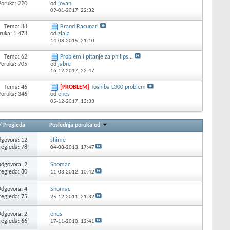
Poruka: 220
od
jovan
09-01-2017,
22:32
Tema: 88
Brand Racunari
ruka: 1.478
od
zlaja
14-08-2015,
21:10
Tema: 62
Problem i pitanje za philips...
Poruka: 705
od
jabre
16-12-2017,
22:47
Tema: 46
[
PROBLEM
]
Toshiba L300 problem
Poruka: 346
od
enes
05-12-2017,
13:33
/
Pregleda
Poslednja poruka od
govora: 12
shime
regleda: 78
04-08-2013,
17:47
dgovora: 2
Shomac
regleda: 30
11-03-2012,
10:42
dgovora: 4
Shomac
regleda: 75
25-12-2011,
21:32
dgovora: 2
enes
regleda: 66
17-11-2010,
12:41