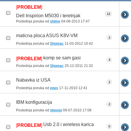
[
PROBLEM
]
12
Dell Inspirion M5030 i teretnjak
Poslednja poruka od
shime
04-08-2013
17:47
maticna ploca ASUS K8V-VM
2
Poslednja poruka od
Shomac
11-03-2012
10:42
komp se sam gasi
[
PROBLEM
]
4
Poslednja poruka od
Shomac
25-12-2011
21:32
Nabavka iz USA
2
Poslednja poruka od
enes
17-11-2010
12:41
IBM konfiguracija
2
Poslednja poruka od
ninosio
09-07-2010
17:08
Usb 2.0 i wireless karica
[
PROBLEM
]
0