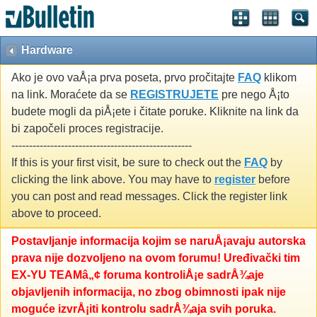
Hardware
Ako je ovo vaÅ¡a prva poseta, prvo pročitajte
FAQ
klikom
na link. Moraćete da se
REGISTRUJETE
pre nego Å¡to
budete mogli da piÅ¡ete i čitate poruke. Kliknite na link da
bi započeli proces registracije.
---------------------------------------------------
If this is your first visit, be sure to check out the
FAQ
by
clicking the link above. You may have to
register
before
you can post and read messages. Click the register link
above to proceed.
Postavljanje informacija kojim se naruÅ¡avaju autorska
prava nije dozvoljeno na ovom forumu! Uređivački tim
EX-YU TEAMâ„¢ foruma kontroliÅ¡e sadrÅ¾aje
objavljenih informacija, no zbog obimnosti ipak nije
moguće izvrÅ¡iti kontrolu sadrÅ¾aja svih poruka.