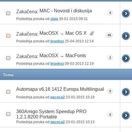
MAC - Novosti i diskusija
Zakačena:
4
Poslednja poruka od
zlaja
30-01-2015
09:31
MacOSX → Mac OS X
Zakačena:
45
Poslednja poruka od
brankoz
25-04-2013
12:14
MacOSX → MacFonts
Zakačena:
2
Poslednja poruka od
brankoz
09-02-2013
12:19
Tema
Automapa v6.16 1412 Europa Multilingual
0
Poslednja poruka od
pacoca2
23-01-2015
10:19
360Amigo System Speedup PRO
0
1.2.1.8200 Portable
Poslednja poruka od
pacoca2
23-01-2015
10:13