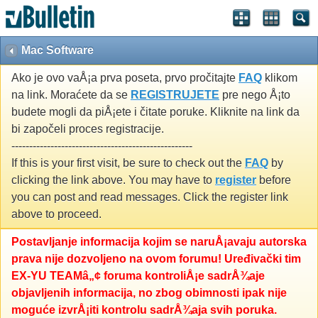
Mac Software
Ako je ovo vaÅ¡a prva poseta, prvo pročitajte
FAQ
klikom
na link. Moraćete da se
REGISTRUJETE
pre nego Å¡to
budete mogli da piÅ¡ete i čitate poruke. Kliknite na link da
bi započeli proces registracije.
---------------------------------------------------
If this is your first visit, be sure to check out the
FAQ
by
clicking the link above. You may have to
register
before
you can post and read messages. Click the register link
above to proceed.
Postavljanje informacija kojim se naruÅ¡avaju autorska
prava nije dozvoljeno na ovom forumu! Uređivački tim
EX-YU TEAMâ„¢ foruma kontroliÅ¡e sadrÅ¾aje
objavljenih informacija, no zbog obimnosti ipak nije
moguće izvrÅ¡iti kontrolu sadrÅ¾aja svih poruka.