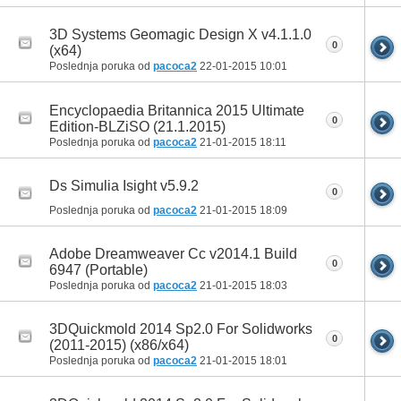
3D Systems Geomagic Design X v4.1.1.0
0
(x64)
Poslednja poruka od
pacoca2
22-01-2015
10:01
Encyclopaedia Britannica 2015 Ultimate
0
Edition-BLZiSO (21.1.2015)
Poslednja poruka od
pacoca2
21-01-2015
18:11
Ds Simulia Isight v5.9.2
0
Poslednja poruka od
pacoca2
21-01-2015
18:09
Adobe Dreamweaver Cc v2014.1 Build
0
6947 (Portable)
Poslednja poruka od
pacoca2
21-01-2015
18:03
3DQuickmold 2014 Sp2.0 For Solidworks
0
(2011-2015) (x86/x64)
Poslednja poruka od
pacoca2
21-01-2015
18:01