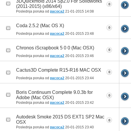
3DQuickmold 2014 Sp2.0 For Solidworks
0
(2011-2015) (x86/x64)
Poslednja poruka od
pacoca2
21-01-2015
14:08
Coda 2.5.2 (Mac OS X)
0
Poslednja poruka od
pacoca2
20-01-2015
23:48
Chronos iScrapbook 5 0 0 (Mac OSX)
0
Poslednja poruka od
pacoca2
20-01-2015
23:46
Cactus3D Complete R15-R16 MAC OSX
0
Poslednja poruka od
pacoca2
20-01-2015
23:44
Boris Continuum Complete 9.0.3b for
0
Adobe (Mac OSX)
Poslednja poruka od
pacoca2
20-01-2015
23:42
Autodesk Smoke 2015 DS EXT1 SP2 Mac
0
OSX
Poslednja poruka od
pacoca2
20-01-2015
23:40