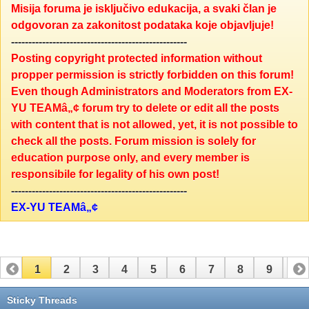
Misija foruma je isključivo edukacija, a svaki član je
odgovoran za zakonitost podataka koje objavljuje!
---------------------------------------------------
Posting copyright protected information without
propper permission is strictly forbidden on this forum!
Even though Administrators and Moderators from EX-
YU TEAMâ„¢ forum try to delete or edit all the posts
with content that is not allowed, yet, it is not possible to
check all the posts. Forum mission is solely for
education purpose only, and every member is
responsibile for legality of his own post!
---------------------------------------------------
EX-YU TEAMâ„¢
1
2
3
4
5
6
7
8
9
10
11
12
13
14
15
16
17
Sticky Threads