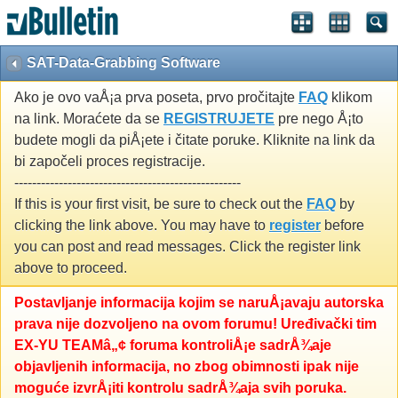
SAT-Data-Grabbing Software
Ako je ovo vaÅ¡a prva poseta, prvo pročitajte
FAQ
klikom
na link. Moraćete da se
REGISTRUJETE
pre nego Å¡to
budete mogli da piÅ¡ete i čitate poruke. Kliknite na link da
bi započeli proces registracije.
---------------------------------------------------
If this is your first visit, be sure to check out the
FAQ
by
clicking the link above. You may have to
register
before
you can post and read messages. Click the register link
above to proceed.
Postavljanje informacija kojim se naruÅ¡avaju autorska
prava nije dozvoljeno na ovom forumu! Uređivački tim
EX-YU TEAMâ„¢ foruma kontroliÅ¡e sadrÅ¾aje
objavljenih informacija, no zbog obimnosti ipak nije
moguće izvrÅ¡iti kontrolu sadrÅ¾aja svih poruka.