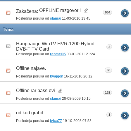
OFFLINE razgovori!
Zakačena:
964
Poslednja poruka od
slamaj
11-03-2010
13:45
Tema
Hauppauge WinTV HVR-1200 Hybrid
2
DVB-T TV Card
Poslednja poruka od
rahmel05
03-01-2011
21:24
Offline najave.
58
Poslednja poruka od
kvajgon
16-11-2010
20:12
Offline rar pass-ovi
182
Poslednja poruka od
slamaj
28-08-2009
10:15
od kud grabit...
1
Poslednja poruka od
ivica77
19-10-2008
07:53