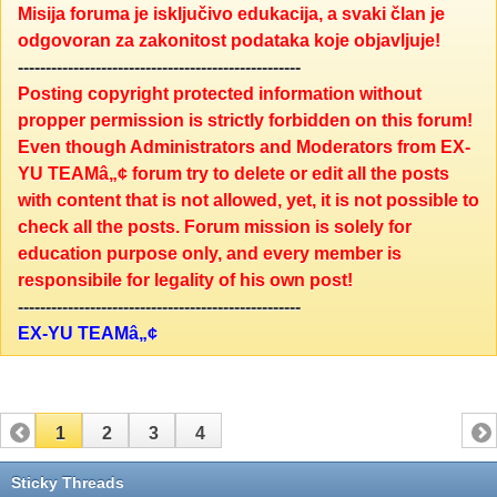
Misija foruma je isključivo edukacija, a svaki član je
odgovoran za zakonitost podataka koje objavljuje!
---------------------------------------------------
Posting copyright protected information without
propper permission is strictly forbidden on this forum!
Even though Administrators and Moderators from EX-
YU TEAMâ„¢ forum try to delete or edit all the posts
with content that is not allowed, yet, it is not possible to
check all the posts. Forum mission is solely for
education purpose only, and every member is
responsibile for legality of his own post!
---------------------------------------------------
EX-YU TEAMâ„¢
1
2
3
4
Sticky Threads