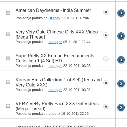
American Daydreams - India Summer
0
Poslednja poruka od
Britney
12-10-2012
07:06
Very Very Cute Chinese Girls XXX Video
6
[Mega Thread]
Poslednja poruka od
nuengdn
05-11-2011
22:44
SuperPretty XX Korean Entertainments
1
Collection 1 (4 Set) HD
Poslednja poruka od
nuengdn
22-10-2011
03:03
Korean Eros Collection 1 (4 Set) (Teen and
0
Very Cute XXX)
Poslednja poruka od
nuengdn
22-10-2011
03:01
VERY VeRy Pretty Face XXX Girl Videos
0
(Mega Thread)
Poslednja poruka od
uncenx
19-10-2011
22:16