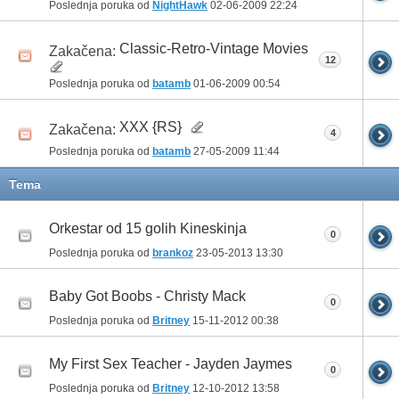
Poslednja poruka od
NightHawk
02-06-2009
22:24
Classic-Retro-Vintage Movies
Zakačena:
12
Poslednja poruka od
batamb
01-06-2009
00:54
XXX {RS}
Zakačena:
4
Poslednja poruka od
batamb
27-05-2009
11:44
Tema
Orkestar od 15 golih Kineskinja
0
Poslednja poruka od
brankoz
23-05-2013
13:30
Baby Got Boobs - Christy Mack
0
Poslednja poruka od
Britney
15-11-2012
00:38
My First Sex Teacher - Jayden Jaymes
0
Poslednja poruka od
Britney
12-10-2012
13:58