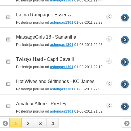
Poslednja poruka od
aslongas1301
01-08-2011
22:44
Latina Rampage - Essenza
0
Poslednja poruka od
aslongas1301
01-08-2011
22:33
MassageGirls 18 - Samantha
0
Poslednja poruka od
aslongas1301
01-08-2011
22:23
Twistys Hard - Capri Cavalli
0
Poslednja poruka od
aslongas1301
01-08-2011
22:13
Hot Wives and Girlfriends - KC James
0
Poslednja poruka od
aslongas1301
01-08-2011
22:03
Amateur Allure - Presley
0
Poslednja poruka od
aslongas1301
01-08-2011
21:52
1
2
3
4