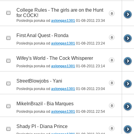
College Rules - The girls are on the Hunt
0
for COCK!
Poslednja poruka od
aslongas1301
01-08-2011
23:34
First Anal Quest - Ronda
0
Poslednja poruka od
aslongas1301
01-08-2011
23:24
Wifey's World - The Cock Whisperer
0
Poslednja poruka od
aslongas1301
01-08-2011
23:14
StreetBlowjobs - Yani
0
Poslednja poruka od
aslongas1301
01-08-2011
23:04
MikeInBrazil - Bia Marques
0
Poslednja poruka od
aslongas1301
01-08-2011
22:54
Shady PI - Diana Prince
0