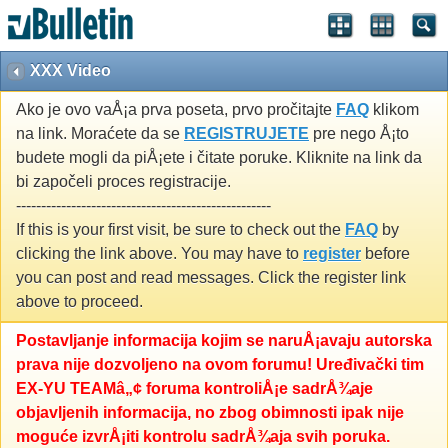
XXX Video
Ako je ovo vaÅ¡a prva poseta, prvo pročitajte
FAQ
klikom
na link. Moraćete da se
REGISTRUJETE
pre nego Å¡to
budete mogli da piÅ¡ete i čitate poruke. Kliknite na link da
bi započeli proces registracije.
---------------------------------------------------
If this is your first visit, be sure to check out the
FAQ
by
clicking the link above. You may have to
register
before
you can post and read messages. Click the register link
above to proceed.
Postavljanje informacija kojim se naruÅ¡avaju autorska
prava nije dozvoljeno na ovom forumu! Uređivački tim
EX-YU TEAMâ„¢ foruma kontroliÅ¡e sadrÅ¾aje
objavljenih informacija, no zbog obimnosti ipak nije
moguće izvrÅ¡iti kontrolu sadrÅ¾aja svih poruka.