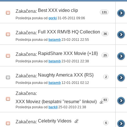
Best XXX video clip
Zakačena:
131
Poslednja poruka od
gorki
31-05-2011
09:06
Full XXX RMVB HQ Collection
Zakačena:
36
Poslednja poruka od
batamb
23-02-2011
22:55
RapidShare XXX Movie {+18}
Zakačena:
25
Poslednja poruka od
batamb
23-02-2011
22:38
Naughty America XXX {RS}
Zakačena:
2
Poslednja poruka od
batamb
12-01-2011
02:12
Zakačena:
93
XXX Moviez (besplatni "resume" linkovi)
Poslednja poruka od
barkli
25-02-2010
21:38
Celebrity Videos
Zakačena:
6