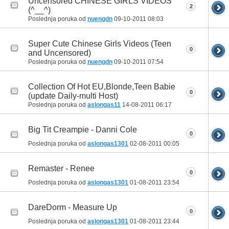
Uncensored CHINESE GIRLS VIDEOS
2
(^__^)
Poslednja poruka od
nuengdn
09-10-2011
08:03
Super Cute Chinese Girls Videos (Teen
0
and Uncensored)
Poslednja poruka od
nuengdn
09-10-2011
07:54
Collection Of Hot EU,Blonde,Teen Babie
0
(update Daily-multi Host)
Poslednja poruka od
aslongas11
14-08-2011
06:17
Big Tit Creampie - Danni Cole
0
Poslednja poruka od
aslongas1301
02-08-2011
00:05
Remaster - Renee
0
Poslednja poruka od
aslongas1301
01-08-2011
23:54
DareDorm - Measure Up
0
Poslednja poruka od
aslongas1301
01-08-2011
23:44