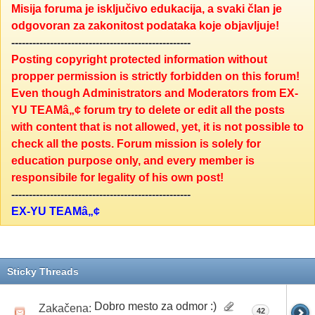
Misija foruma je isključivo edukacija, a svaki član je
odgovoran za zakonitost podataka koje objavljuje!
---------------------------------------------------
Posting copyright protected information without
propper permission is strictly forbidden on this forum!
Even though Administrators and Moderators from EX-
YU TEAMâ„¢ forum try to delete or edit all the posts
with content that is not allowed, yet, it is not possible to
check all the posts. Forum mission is solely for
education purpose only, and every member is
responsibile for legality of his own post!
---------------------------------------------------
EX-YU TEAMâ„¢
Sticky Threads
Dobro mesto za odmor :)
Zakačena:
42