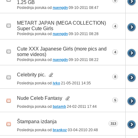
0
1.25 GB
Poslednja poruka od
nuengdn
09-10-2011
08:47
METART JAPAN (MEGA COLLECTION)
4
Super Cute Girls
Poslednja poruka od
nuengdn
09-10-2011
08:28
Cute XXX Japanese Girls (more pics and
4
some videos)
Poslednja poruka od
nuengdn
09-10-2011
08:22
Celebrity pic.
8
Poslednja poruka od
ivko
21-05-2011
14:35
Nude Celeb Fantasy
5
Poslednja poruka od
batamb
24-02-2011
17:44
Štampana izdanja
313
Poslednja poruka od
brankoz
03-04-2010
20:48