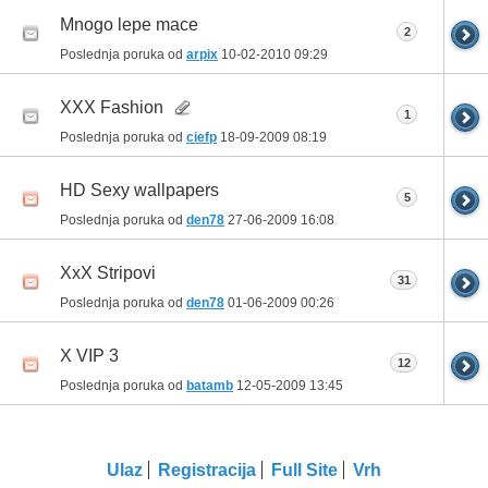
Mnogo lepe mace
2
Poslednja poruka od
arpix
10-02-2010
09:29
XXX Fashion
1
Poslednja poruka od
ciefp
18-09-2009
08:19
HD Sexy wallpapers
5
Poslednja poruka od
den78
27-06-2009
16:08
XxX Stripovi
31
Poslednja poruka od
den78
01-06-2009
00:26
X VIP 3
12
Poslednja poruka od
batamb
12-05-2009
13:45
Ulaz
Registracija
Full Site
Vrh