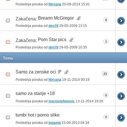
Poslednja poruka od
Nirvana
20-09-2014
15:41
Breann McGregor
Zakačena:
0
Poslednja poruka od
den78
29-05-2009
13:15
Porn Star pics
Zakačena:
1
Poslednja poruka od
den78
29-05-2009
10:35
Tema
Samo za zenske oci :P
23
Poslednja poruka od
Nirvana
19-11-2014
00:19
samo za starije +18
0
Poslednja poruka od
mariostefanovic
13-11-2014
19:26
tumbi hot i porno slike
0
Poslednja poruka od
batamb
15-09-2013
04:34