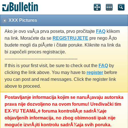
XXX Pictures
Ako je ovo vaÅ¡a prva poseta, prvo pročitajte
FAQ
klikom
na link. Moraćete da se
REGISTRUJETE
pre nego Å¡to
budete mogli da piÅ¡ete i čitate poruke. Kliknite na link da
bi započeli proces registracije.
---------------------------------------------------
If this is your first visit, be sure to check out the
FAQ
by
clicking the link above. You may have to
register
before
you can post and read messages. Click the register link
above to proceed.
Postavljanje informacija kojim se naruÅ¡avaju autorska
prava nije dozvoljeno na ovom forumu! Uređivački tim
EX-YU TEAMâ„¢ foruma kontroliÅ¡e sadrÅ¾aje
objavljenih informacija, no zbog obimnosti ipak nije
moguće izvrÅ¡iti kontrolu sadrÅ¾aja svih poruka.