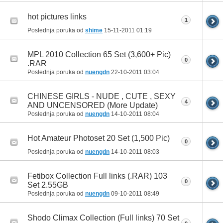
hot pictures links
1
Poslednja poruka od
shime
15-11-2011
01:19
MPL 2010 Collection 65 Set (3,600+ Pic)
0
.RAR
Poslednja poruka od
nuengdn
22-10-2011
03:04
CHINESE GIRLS - NUDE , CUTE , SEXY
4
AND UNCENSORED (More Update)
Poslednja poruka od
nuengdn
14-10-2011
08:04
Hot Amateur Photoset 20 Set (1,500 Pic)
0
Poslednja poruka od
nuengdn
14-10-2011
08:03
Fetibox Collection Full links (.RAR) 103
0
Set 2.55GB
Poslednja poruka od
nuengdn
09-10-2011
08:49
Shodo Climax Collection (Full links) 70 Set