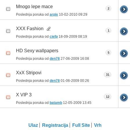
Mnogo lepe mace
2
Poslednja poruka od
arpix
10-02-2010
09:29
XXX Fashion
1
Poslednja poruka od
ciefp
18-09-2009
08:19
HD Sexy wallpapers
5
Poslednja poruka od
den78
27-06-2009
16:08
XxX Stripovi
31
Poslednja poruka od
den78
01-06-2009
00:26
X VIP 3
12
Poslednja poruka od
batamb
12-05-2009
13:45
Ulaz
Registracija
Full Site
Vrh