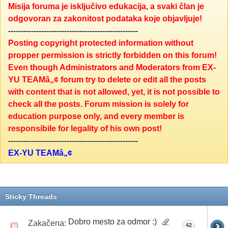
Misija foruma je isključivo edukacija, a svaki član je
odgovoran za zakonitost podataka koje objavljuje!
---------------------------------------------------
Posting copyright protected information without
propper permission is strictly forbidden on this forum!
Even though Administrators and Moderators from EX-
YU TEAMâ„¢ forum try to delete or edit all the posts
with content that is not allowed, yet, it is not possible to
check all the posts. Forum mission is solely for
education purpose only, and every member is
responsibile for legality of his own post!
---------------------------------------------------
EX-YU TEAMâ„¢
Sticky Threads
Dobro mesto za odmor :)
Zakačena:
42