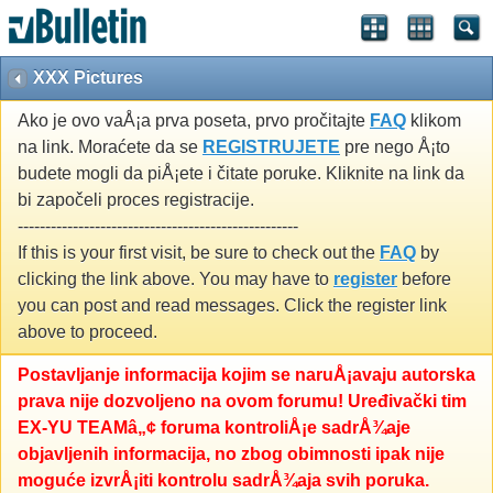
XXX Pictures
Ako je ovo vaÅ¡a prva poseta, prvo pročitajte
FAQ
klikom
na link. Moraćete da se
REGISTRUJETE
pre nego Å¡to
budete mogli da piÅ¡ete i čitate poruke. Kliknite na link da
bi započeli proces registracije.
---------------------------------------------------
If this is your first visit, be sure to check out the
FAQ
by
clicking the link above. You may have to
register
before
you can post and read messages. Click the register link
above to proceed.
Postavljanje informacija kojim se naruÅ¡avaju autorska
prava nije dozvoljeno na ovom forumu! Uređivački tim
EX-YU TEAMâ„¢ foruma kontroliÅ¡e sadrÅ¾aje
objavljenih informacija, no zbog obimnosti ipak nije
moguće izvrÅ¡iti kontrolu sadrÅ¾aja svih poruka.