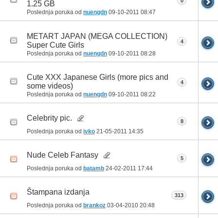
0
1.25 GB
Poslednja poruka od
nuengdn
09-10-2011
08:47
METART JAPAN (MEGA COLLECTION)
4
Super Cute Girls
Poslednja poruka od
nuengdn
09-10-2011
08:28
Cute XXX Japanese Girls (more pics and
4
some videos)
Poslednja poruka od
nuengdn
09-10-2011
08:22
Celebrity pic.
8
Poslednja poruka od
ivko
21-05-2011
14:35
Nude Celeb Fantasy
5
Poslednja poruka od
batamb
24-02-2011
17:44
Štampana izdanja
313
Poslednja poruka od
brankoz
03-04-2010
20:48