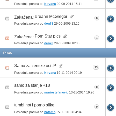
Poslednja poruka od
Nirvana
20-09-2014
15:41
Breann McGregor
Zakačena:
0
Poslednja poruka od
den78
29-05-2009
13:15
Porn Star pics
Zakačena:
1
Poslednja poruka od
den78
29-05-2009
10:35
Tema
Samo za zenske oci :P
23
Poslednja poruka od
Nirvana
19-11-2014
00:19
samo za starije +18
0
Poslednja poruka od
mariostefanovic
13-11-2014
19:26
tumbi hot i porno slike
0
Poslednja poruka od
batamb
15-09-2013
04:34