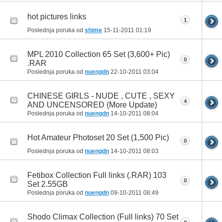
hot pictures links
1
Poslednja poruka od
shime
15-11-2011
01:19
MPL 2010 Collection 65 Set (3,600+ Pic)
0
.RAR
Poslednja poruka od
nuengdn
22-10-2011
03:04
CHINESE GIRLS - NUDE , CUTE , SEXY
4
AND UNCENSORED (More Update)
Poslednja poruka od
nuengdn
14-10-2011
08:04
Hot Amateur Photoset 20 Set (1,500 Pic)
0
Poslednja poruka od
nuengdn
14-10-2011
08:03
Fetibox Collection Full links (.RAR) 103
0
Set 2.55GB
Poslednja poruka od
nuengdn
09-10-2011
08:49
Shodo Climax Collection (Full links) 70 Set